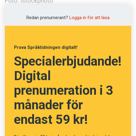
Foto: Istockphoto
Redan prenumerant?
Logga in för att läsa
Prova Språktidningen digitalt!
Specialerbjudande!
Digital
prenumeration i 3
månader för
endast 59 kr!