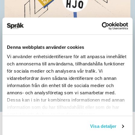
Pressmeddelande: Hjovisst älskar vi
Denna webbplats använder cookies
ordvitsar!
Vi använder enhetsidentifierare för att anpassa innehållet
SPRÅKBLOGGEN
och annonserna till användarna, tillhandahålla funktioner
– Vinnarna visar att lyckade ordvitsar alltid går hem. En bra
för sociala medier och analysera vår trafik. Vi
kommunslogan kombinerar ett träffsäkert budskap om
vidarebefordrar även sådana identifierare och annan
kommunen med en humoristisk knorr, säger Anders Svensson,
information från din enhet till de sociala medier och
…
annons- och analysföretag som vi samarbetar med.
Dessa kan i sin tur kombinera informationen med annan
information som du har tillhandahållit eller som de har
samlat in när du har använt deras tjänster.
Visa detaljer
SPRÅKBLOGGEN