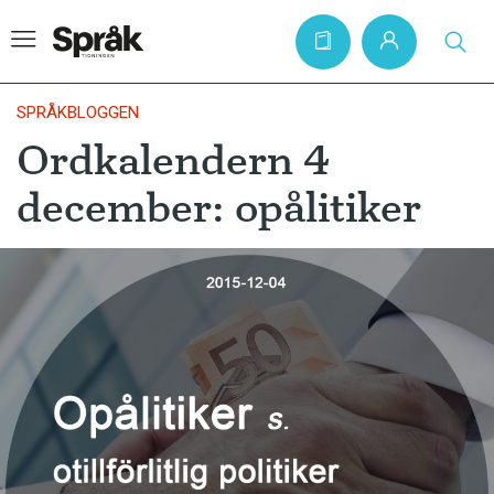
SPRÅKBLOGGEN
Ordkalendern 4
Hem
december: opålitiker
Artiklar
Krönikor
Språkfrågor
Skrivtips
Bokrecensioner
Kviss
Podden