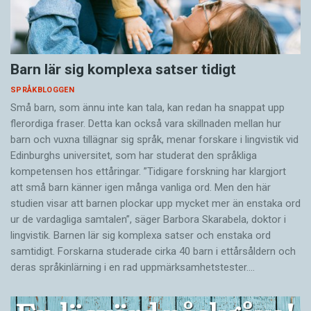
Barn lär sig komplexa satser tidigt
SPRÅKBLOGGEN
Små barn, som ännu inte kan tala, kan redan ha snappat upp
flerordiga fraser. Detta kan också vara skillnaden mellan hur
barn och vuxna tillägnar sig språk, menar forskare i lingvistik vid
Edinburghs universitet, som har studerat den språkliga
kompetensen hos ettåringar. ”Tidigare forskning har klargjort
att små barn känner igen många vanliga ord. Men den här
studien visar att barnen plockar upp mycket mer än enstaka ord
ur de vardagliga samtalen”, säger Barbora Skarabela, doktor i
lingvistik. Barnen lär sig komplexa satser och enstaka ord
samtidigt. Forskarna studerade cirka 40 barn i ettårsåldern och
deras språkinlärning i en rad uppmärksamhetstester.…