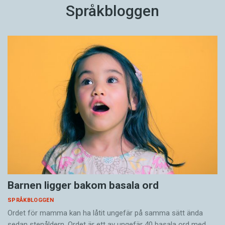
Språkbloggen
Barnen ligger bakom basala ord
SPRÅKBLOGGEN
Ordet för mamma kan ha låtit ungefär på samma sätt ända
sedan stenåldern. Ordet är ett av ungefär 40 basala ord med