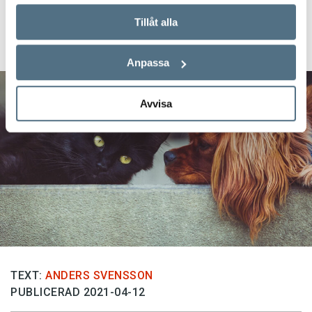
Veckans nyord:
Tillåt alla
djuränkling
Anpassa
Avvisa
TEXT:
ANDERS SVENSSON
PUBLICERAD 2021-04-12