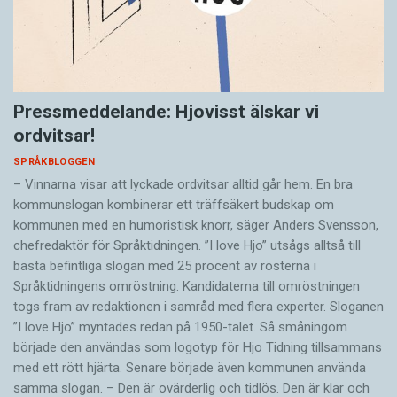
Pressmeddelande: Hjovisst älskar vi
ordvitsar!
SPRÅKBLOGGEN
– Vinnarna visar att lyckade ordvitsar alltid går hem. En bra
kommunslogan kombinerar ett träffsäkert budskap om
kommunen med en humoristisk knorr, säger Anders Svensson,
chefredaktör för Språktidningen. ”I love Hjo” utsågs alltså till
bästa befintliga slogan med 25 procent av rösterna i
Språktidningens omröstning. Kandidaterna till omröstningen
togs fram av redaktionen i samråd med flera experter. Sloganen
”I love Hjo” myntades redan på 1950-talet. Så småningom
började den användas som logotyp för Hjo Tidning tillsammans
med ett rött hjärta. Senare började även kommunen använda
samma slogan. – Den är ovärderlig och tidlös. Den är klar och