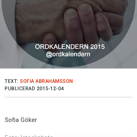
Anmäl till språkpolisen
Föreslå nyord
Annonsera
Prenumerera
Läs Språktidningen digitalt
Press
TEXT:
SOFIA ABRAHAMSSON
PUBLICERAD 2015-12-04
Sofia Göker