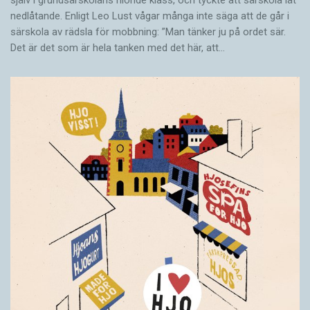
själv i grundsärskolans nionde klass, och tyckte att särskola lät
nedlåtande. Enligt Leo Lust vågar många inte säga att de går i
särskola av rädsla för mobbning: ”Man tänker ju på ordet sär.
Det är det som är hela tanken med det här, att…