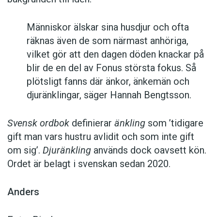
Människor älskar sina husdjur och ofta
räknas även de som närmast anhöriga,
vilket gör att den dagen döden knackar på
blir de en del av Fonus största fokus. Så
plötsligt fanns där änkor, änkemän och
djuränklingar, säger Hannah Bengtsson.
Svensk ordbok
definierar
änkling
som ’tidigare
gift man vars hustru av­lidit och som inte gift
om sig’.
Djuränkling
används dock oavsett kön.
Ordet är belagt i svenskan sedan 2020.
Anders