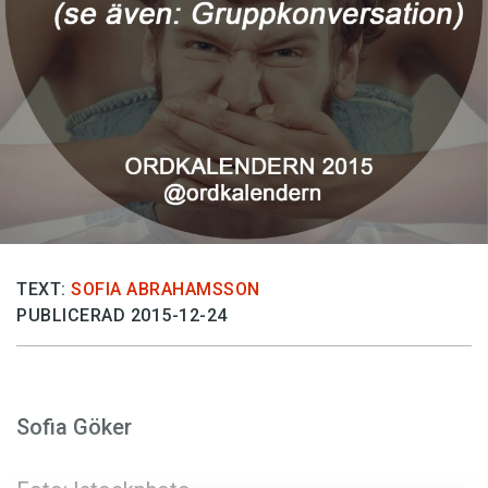
Anmäl till språkpolisen
Föreslå nyord
Annonsera
Prenumerera
Läs Språktidningen digitalt
Press
TEXT:
SOFIA ABRAHAMSSON
PUBLICERAD 2015-12-24
Sofia Göker