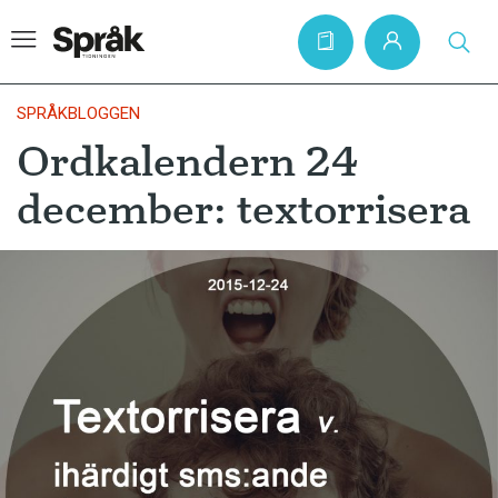
SPRÅKBLOGGEN
Ordkalendern 24
Hem
december: textorrisera
Artiklar
Krönikor
Språkfrågor
Skrivtips
Bokrecensioner
Kviss
Podden