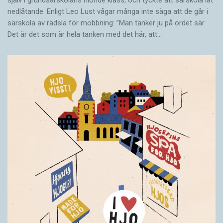
själv i grundsärskolans nionde klass, och tyckte att särskola lät
nedlåtande. Enligt Leo Lust vågar många inte säga att de går i
särskola av rädsla för mobbning: ”Man tänker ju på ordet sär.
Det är det som är hela tanken med det här, att…