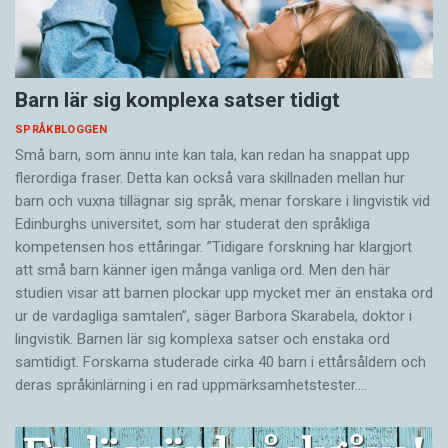
Barn lär sig komplexa satser tidigt
SPRÅKBLOGGEN
Små barn, som ännu inte kan tala, kan redan ha snappat upp
flerordiga fraser. Detta kan också vara skillnaden mellan hur
barn och vuxna tillägnar sig språk, menar forskare i lingvistik vid
Edinburghs universitet, som har studerat den språkliga
kompetensen hos ettåringar. ”Tidigare forskning har klargjort
att små barn känner igen många vanliga ord. Men den här
studien visar att barnen plockar upp mycket mer än enstaka ord
ur de vardagliga samtalen”, säger Barbora Skarabela, doktor i
lingvistik. Barnen lär sig komplexa satser och enstaka ord
samtidigt. Forskarna studerade cirka 40 barn i ettårsåldern och
deras språkinlärning i en rad uppmärksamhetstester.…