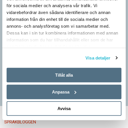
för sociala medier och analysera vår trafik. Vi
vidarebefordrar även sådana identifierare och annan
information från din enhet till de sociala medier och
annons- och analysföretag som vi samarbetar med.
Dessa kan i sin tur kombinera informationen med annan
information som du har tillhandahållit eller som de har
Pressmeddelande: Hjovisst älskar vi
samlat in när du har använt deras tjänster.
ordvitsar!
Visa detaljer
SPRÅKBLOGGEN
– Vinnarna visar att lyckade ordvitsar alltid går hem. En bra
kommunslogan kombinerar ett träffsäkert budskap om
Tillåt alla
kommunen med en humoristisk knorr, säger Anders Svensson,
…
Anpassa
Avvisa
SPRÅKBLOGGEN