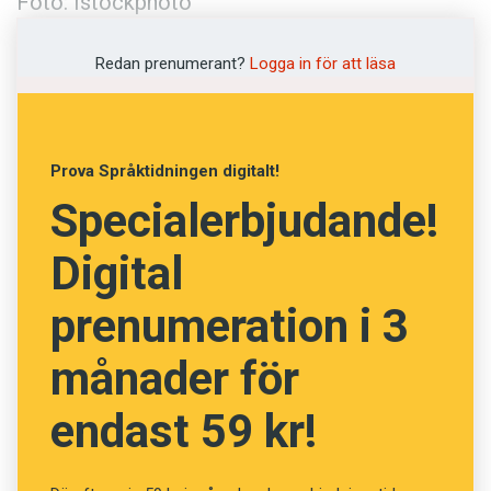
Foto: Istockphoto
Redan prenumerant?
Logga in för att läsa
Prova Språktidningen digitalt!
Specialerbjudande!
Digital
prenumeration i 3
månader för
endast 59 kr!