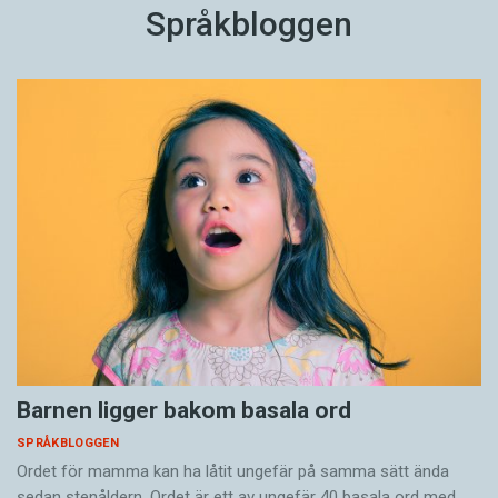
Språkbloggen
Barnen ligger bakom basala ord
SPRÅKBLOGGEN
Ordet för mamma kan ha låtit ungefär på samma sätt ända
sedan stenåldern. Ordet är ett av ungefär 40 basala ord med