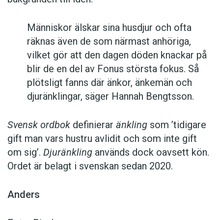
Människor älskar sina husdjur och ofta
räknas även de som närmast anhöriga,
vilket gör att den dagen döden knackar på
blir de en del av Fonus största fokus. Så
plötsligt fanns där änkor, änkemän och
djuränklingar, säger Hannah Bengtsson.
Svensk ordbok
definierar
änkling
som ’tidigare
gift man vars hustru av­lidit och som inte gift
om sig’.
Djuränkling
används dock oavsett kön.
Ordet är belagt i svenskan sedan 2020.
Anders