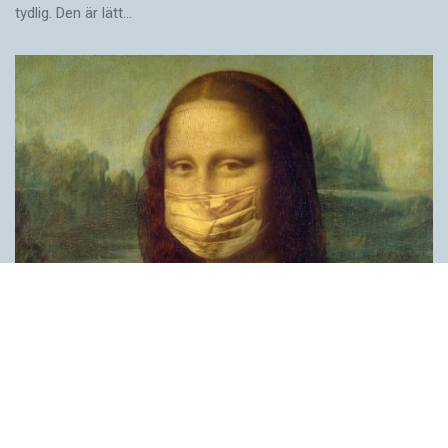
tydlig. Den är lätt…
Covid, schmovid – rimmen som lättar upp i
pandemin
SPRÅKBLOGGEN
Corona, schmorona – covid, schmovid – pandemic,
schmandemic. Det kan se barnsligt ut, men den här sortens
lekfulla rim fyller en funktion, även bland vuxna. Det handlar om