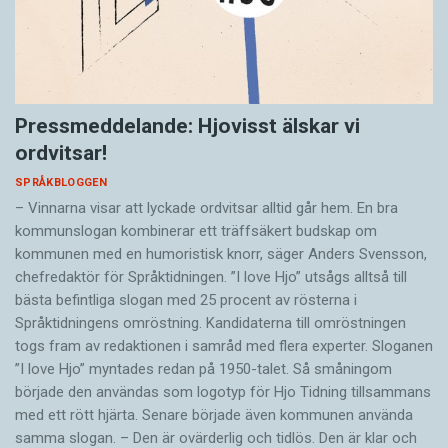
Pressmeddelande: Hjovisst älskar vi
ordvitsar!
SPRÅKBLOGGEN
– Vinnarna visar att lyckade ordvitsar alltid går hem. En bra
kommunslogan kombinerar ett träffsäkert budskap om
kommunen med en humoristisk knorr, säger Anders Svensson,
chefredaktör för Språktidningen. ”I love Hjo” utsågs alltså till
bästa befintliga slogan med 25 procent av rösterna i
Språktidningens omröstning. Kandidaterna till omröstningen
togs fram av redaktionen i samråd med flera experter. Sloganen
”I love Hjo” myntades redan på 1950-talet. Så småningom
började den användas som logotyp för Hjo Tidning tillsammans
med ett rött hjärta. Senare började även kommunen använda
samma slogan. – Den är ovärderlig och tidlös. Den är klar och