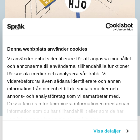
Pressmeddelande: Hjovisst älskar vi
Denna webbplats använder cookies
ordvitsar!
Vi använder enhetsidentifierare för att anpassa innehållet
SPRÅKBLOGGEN
och annonserna till användarna, tillhandahålla funktioner
– Vinnarna visar att lyckade ordvitsar alltid går hem. En bra
för sociala medier och analysera vår trafik. Vi
kommunslogan kombinerar ett träffsäkert budskap om
vidarebefordrar även sådana identifierare och annan
kommunen med en humoristisk knorr, säger Anders Svensson,
information från din enhet till de sociala medier och
…
annons- och analysföretag som vi samarbetar med.
Dessa kan i sin tur kombinera informationen med annan
information som du har tillhandahållit eller som de har
samlat in när du har använt deras tjänster.
Visa detaljer
SPRÅKBLOGGEN