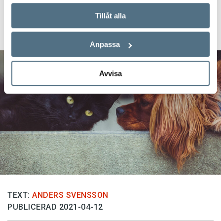
Veckans nyord:
Tillåt alla
djuränkling
Anpassa
Avvisa
TEXT:
ANDERS SVENSSON
PUBLICERAD 2021-04-12