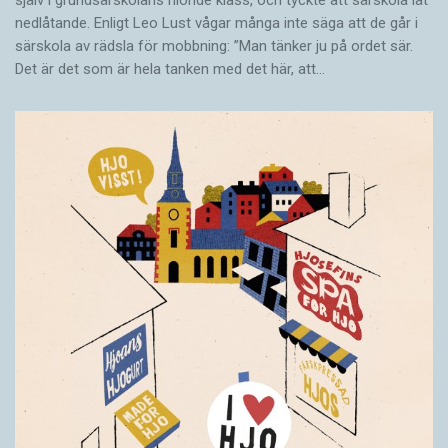
själv i grundsärskolans nionde klass, och tyckte att särskola lät
nedlåtande. Enligt Leo Lust vågar många inte säga att de går i
särskola av rädsla för mobbning: ”Man tänker ju på ordet sär.
Det är det som är hela tanken med det här, att…