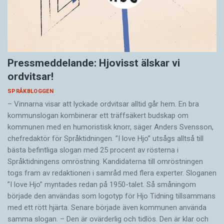
Pressmeddelande: Hjovisst älskar vi
ordvitsar!
SPRÅKBLOGGEN
– Vinnarna visar att lyckade ordvitsar alltid går hem. En bra
kommunslogan kombinerar ett träffsäkert budskap om
kommunen med en humoristisk knorr, säger Anders Svensson,
chefredaktör för Språktidningen. ”I love Hjo” utsågs alltså till
bästa befintliga slogan med 25 procent av rösterna i
Språktidningens omröstning. Kandidaterna till omröstningen
togs fram av redaktionen i samråd med flera experter. Sloganen
”I love Hjo” myntades redan på 1950-talet. Så småningom
började den användas som logotyp för Hjo Tidning tillsammans
med ett rött hjärta. Senare började även kommunen använda
samma slogan. – Den är ovärderlig och tidlös. Den är klar och