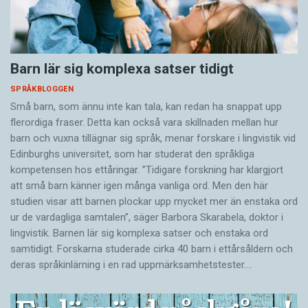
Barn lär sig komplexa satser tidigt
SPRÅKBLOGGEN
Små barn, som ännu inte kan tala, kan redan ha snappat upp
flerordiga fraser. Detta kan också vara skillnaden mellan hur
barn och vuxna tillägnar sig språk, menar forskare i lingvistik vid
Edinburghs universitet, som har studerat den språkliga
kompetensen hos ettåringar. ”Tidigare forskning har klargjort
att små barn känner igen många vanliga ord. Men den här
studien visar att barnen plockar upp mycket mer än enstaka ord
ur de vardagliga samtalen”, säger Barbora Skarabela, doktor i
lingvistik. Barnen lär sig komplexa satser och enstaka ord
samtidigt. Forskarna studerade cirka 40 barn i ettårsåldern och
deras språkinlärning i en rad uppmärksamhetstester.…