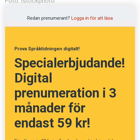
Foto: Istockphoto
Redan prenumerant?
Logga in för att läsa
Prova Språktidningen digitalt!
Specialerbjudande!
Digital
prenumeration i 3
månader för
endast 59 kr!