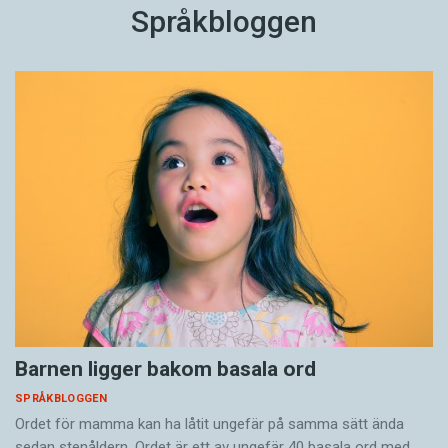
Språkbloggen
Barnen ligger bakom basala ord
SPRÅKBLOGGEN
Ordet för mamma kan ha låtit ungefär på samma sätt ända
sedan stenåldern. Ordet är ett av ungefär 40 basala ord med