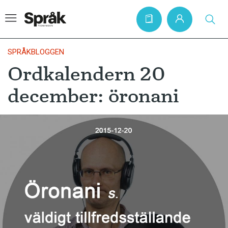
SPRÅKBLOGGEN
Ordkalendern 20
Hem
december: öronani
Artiklar
Krönikor
Språkfrågor
Skrivtips
Bokrecensioner
Kviss
Podden