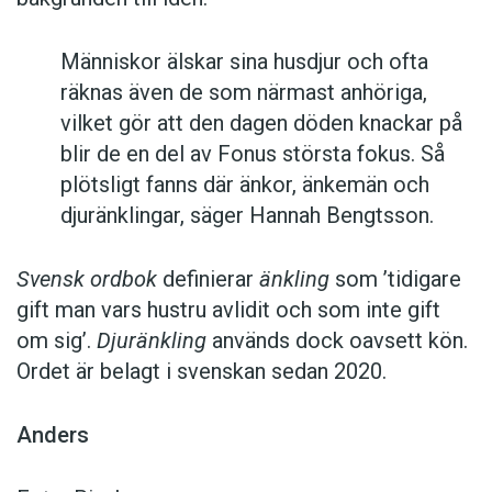
Människor älskar sina husdjur och ofta
räknas även de som närmast anhöriga,
vilket gör att den dagen döden knackar på
blir de en del av Fonus största fokus. Så
plötsligt fanns där änkor, änkemän och
djuränklingar, säger Hannah Bengtsson.
Svensk ordbok
definierar
änkling
som ’tidigare
gift man vars hustru av­lidit och som inte gift
om sig’.
Djuränkling
används dock oavsett kön.
Ordet är belagt i svenskan sedan 2020.
Anders