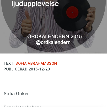
Anmäl till språkpolisen
Föreslå nyord
Annonsera
Prenumerera
Läs Språktidningen digitalt
Press
TEXT:
SOFIA ABRAHAMSSON
PUBLICERAD 2015-12-20
Sofia Göker