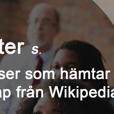
språkpolisen
rd
a
dningen digitalt