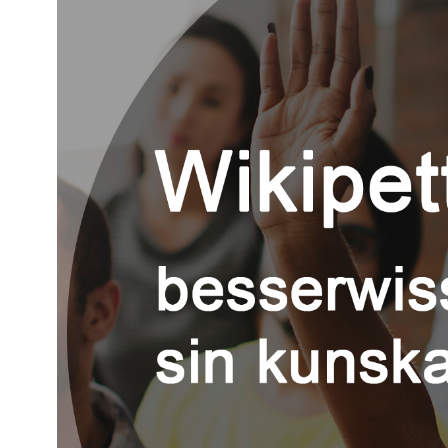
Kviss
Podden
Anmäl till 
Föreslå nyo
Annonsera
Prenumerer
Läs Språkti
Press