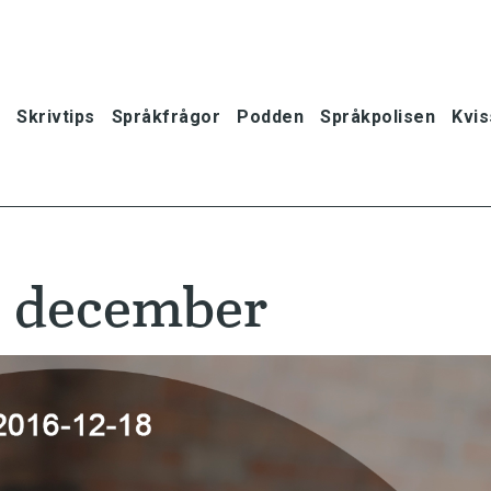
Skrivtips
Språkfrågor
Podden
Språkpolisen
Kvis
8 december
oner