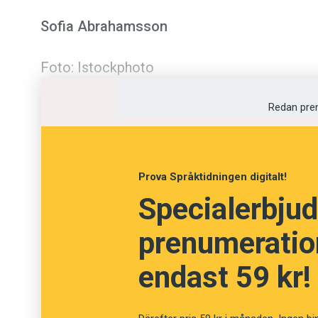
Sofia Abrahamsson
Foto: Istockphoto
Redan pre
Prova Språktidningen digitalt!
Specialerbjud
prenumeration
endast 59 kr!