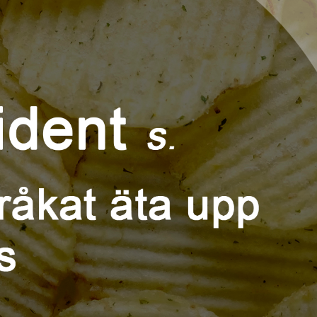
språkpolisen
rd
a
dningen digitalt