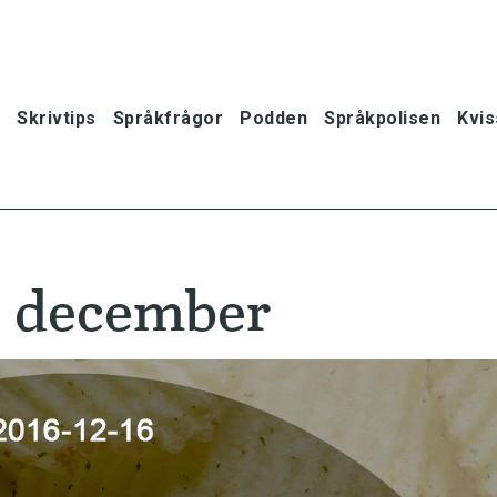
Skrivtips
Språkfrågor
Podden
Språkpolisen
Kvis
6 december
oner