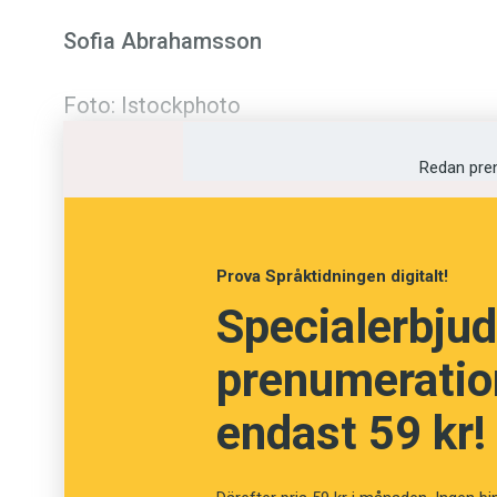
Sofia Abrahamsson
Foto: Istockphoto
Redan pre
Prova Språktidningen digitalt!
Specialerbjud
prenumeration
endast 59 kr!