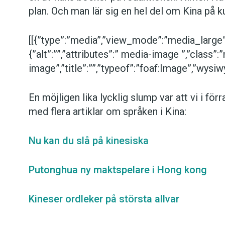
plan. Och man lär sig en hel del om Kina på k
[[{”type”:”media”,”view_mode”:”media_large”,”
{”alt”:””,”attributes”:” media-image ”,”class”:
image”,”title”:””,”typeof”:”foaf:Image”,”wysiwy
En möjligen lika lycklig slump var att vi i fö
med flera artiklar om språken i Kina:
Nu kan du slå på kinesiska
Putonghua ny maktspelare i Hong kong
Kineser ordleker på största allvar