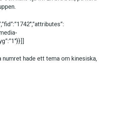
uppen.
fid”:”1742″,”attributes”:
”media-
g”:”1″}}]]
rra numret hade ett tema om kinesiska,