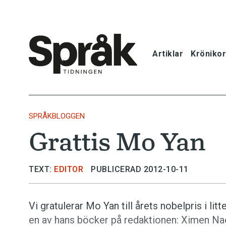
Artiklar
Krönikor
Hem
Artiklar
SPRÅKBLOGGEN
Grattis Mo Yan
Krönikor
Språkfrågor
TEXT:
EDITOR
PUBLICERAD 2012-10-11
Skrivtips
Vi gratulerar Mo Yan till årets nobelpris i li
en av hans böcker på redaktionen: Ximen Nao o
Bokrecensi