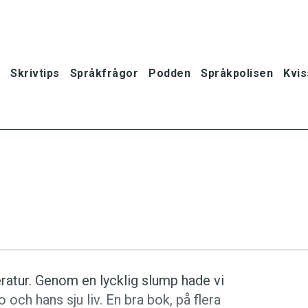
Skrivtips
Språkfrågor
Podden
Språkpolisen
Kvis
tteratur. Genom en lycklig slump hade vi
ch hans sju liv. En bra bok, på flera
oner