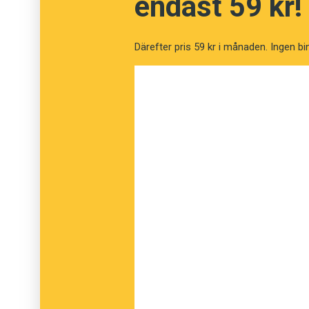
endast 59 kr!
Kineser ordleker på största allvar
Därefter pris 59 kr i månaden. Ingen bi