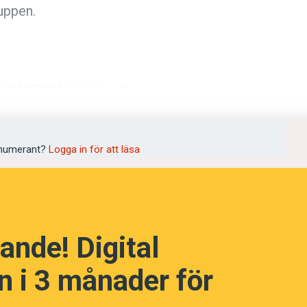
uppen.
d":"1742","attributes":
språkpolisen
edia-
:"1"}}]]
rd
numerant?
Logga in för att läsa
rra numret hade ett tema om kinesiska,
a
ande! Digital
dningen digitalt
 i 3 månader för