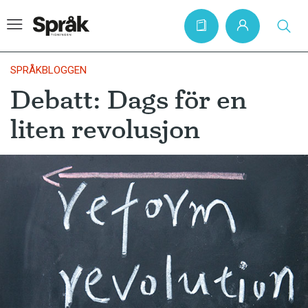
SPRÅKBLOGGEN
Debatt: Dags för en
Hem
liten revolusjon
Artiklar
Krönikor
Språkfrågor
Skrivtips
Bokrecensioner
Kviss
Podden