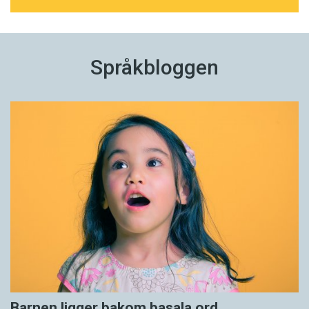
Språkbloggen
Barnen ligger bakom basala ord