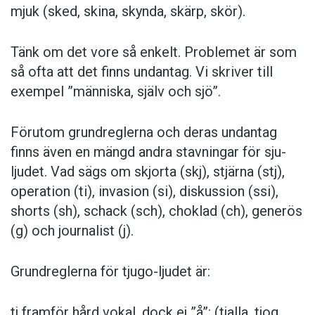
mjuk (sked, skina, skynda, skärp, skör).
En gemensam stavning av samma ljud. Snyggt,
eller hur?
Tänk om det vore så enkelt. Problemet är som
så ofta att det finns undantag. Vi skriver till
Och vad sägs om det här:
exempel ”människa, själv och sjö”.
Jag ska tjatta med en kompis i kväll.
Förutom grundreglerna och deras undantag
finns även en mängd andra stavningar för sju-
Kan man betala med tjeck?
ljudet. Vad sägs om skjorta (skj), stjärna (stj),
operation (ti), invasion (si), diskussion (ssi),
Vilken snygg tjol!
shorts (sh), schack (sch), choklad (ch), generös
(g) och journalist (j).
Heter du Tjell?
Grundreglerna för tjugo-ljudet är:
Tjemi var mitt favoritämne i plugget.
tj framför hård vokal, dock ej ”å”: (tjalla, tjog,