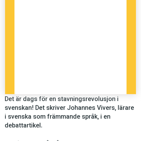
k framför mjuk vokal (kemi, Kina, kyl, kärlek,
kök)
Alternativa stavningar för tjugo-ljudet är:
kj (kjol, Kjell)
ch (chatta, check)
Så till mitt förslag: Är det inte dags för
stavningsreform, en liten revolusjon för att byta
Det är dags för en stavningsrevolusjon i
ut alla förlegade stavningar, som bara vållar
svenskan! Det skriver Johannes Vivers, lärare
bekymmer och som inte på långa vägar är
i svenska som främmande språk, i en
logiska? Vad är det för fel på följande, till
debattartikel.
exempel: