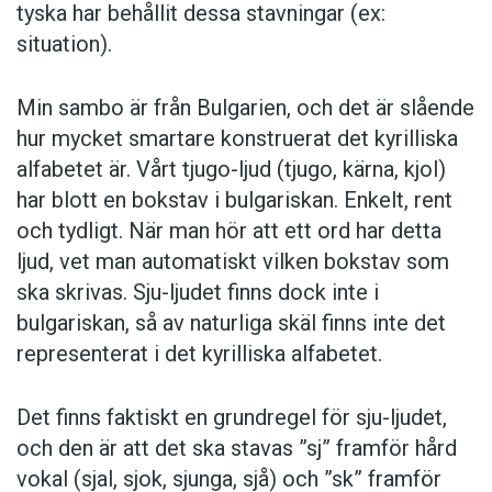
Jag är sugen på sjoklad.
tyska har behållit dessa stavningar (ex:
situation).
Vad du är sjenerös!
Min sambo är från Bulgarien, och det är slående
Jobbar hon som sjornalist?
hur mycket smartare konstruerat det kyrilliska
alfabetet är. Vårt tjugo-ljud (tjugo, kärna, kjol)
Ät med sjeden.
har blott en bokstav i bulgariskan. Enkelt, rent
och tydligt. När man hör att ett ord har detta
ljud, vet man automatiskt vilken bokstav som
Solen sjiner.
ska skrivas. Sju-ljudet finns dock inte i
bulgariskan, så av naturliga skäl finns inte det
Sjynda dig!
representerat i det kyrilliska alfabetet.
Dra åt sjärpet.
Det finns faktiskt en grundregel för sju-ljudet,
och den är att det ska stavas ”sj” framför hård
Vasen är sjör.
vokal (sjal, sjok, sjunga, sjå) och ”sk” framför