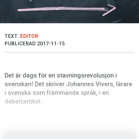
Anmäl till språkpolisen
Föreslå nyord
Annonsera
TEXT:
EDITOR
Prenumerera
PUBLICERAD 2017-11-15
Läs Språktidningen digitalt
Press
Det är dags för en stavningsrevolusjon i
svenskan! Det skriver Johannes Vivers, lärare
i svenska som främmande språk, i en
debattartikel.
”Varför har ni så många olika stavningar av sju-
och tjugo-ljudet?”