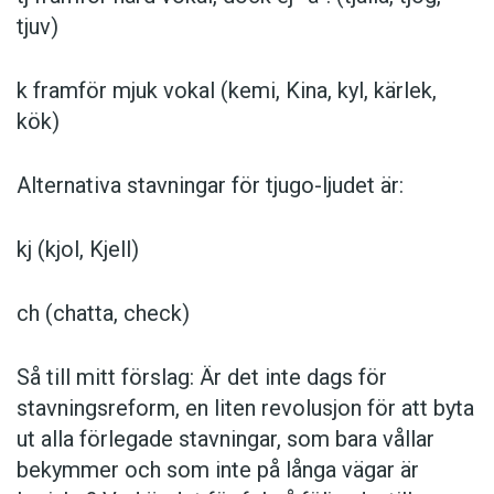
Tjina är ett stort land.
tjuv)
Tjylen är full med mat.
k framför mjuk vokal (kemi, Kina, kyl, kärlek,
kök)
För tjärlekens skull.
Alternativa stavningar för tjugo-ljudet är:
Vi har byggt om tjöket.
kj (kjol, Kjell)
Vad säger ni? Skulle det inte vara enklare för
alla? Två specifika ljud, två specifika
ch (chatta, check)
stavningar?
Så till mitt förslag: Är det inte dags för
Johannes Vivers
stavningsreform, en liten revolusjon för att byta
ut alla förlegade stavningar, som bara vållar
lärare i svenska som främmande språk
bekymmer och som inte på långa vägar är