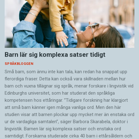
Barn lär sig komplexa satser tidigt
SPRÅKBLOGGEN
Små barn, som ännu inte kan tala, kan redan ha snappat upp
flerordiga fraser. Detta kan också vara skillnaden mellan hur
barn och vuxna tillägnar sig språk, menar forskare i lingvistik vid
Edinburghs universitet, som har studerat den språkliga
kompetensen hos ettåringar. ”Tidigare forskning har klargjort
att små barn känner igen många vanliga ord. Men den här
studien visar att barnen plockar upp mycket mer än enstaka ord
ur de vardagliga samtalen”, säger Barbora Skarabela, doktor i
lingvistik. Barnen lär sig komplexa satser och enstaka ord
samtidigt. Forskarna studerade cirka 40 barn i ettårsåldern och