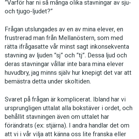
”Varför har ni så många olika stavningar av sju-
Den kostade sjortan.
och tjugo-ljudet?”
Ser du sjärnan i det blå?
Frågan utslungades av en av mina elever, en
frustrerad man från Mellanöstern, som med
Läkaren ska utföra en operasjon.
rätta ifrågasatte vår minst sagt inkonsekventa
stavning av ljuden ”sj” och ”tj”. Dessa ljud och
Dagen D 1945 skedde en stor invasjon.
deras stavningar vållar inte bara mina elever
huvudbry, jag minns själv hur knepigt det var att
Det blev en våldsam diskusjon.
bemästra detta under skoltiden.
Det är 27 grader varmt ute. Jag tar på mig ett
Svaret på frågan är komplicerat. Ibland har vi
par sjorts.
ursprungligen uttalat alla bokstäver i ordet, och
behållit stavningen även om uttalet har
Vill du spela sjack?
förändrats (ex: stjärna). I andra handlar det om
att vi i vår vilja att känna oss lite franska eller