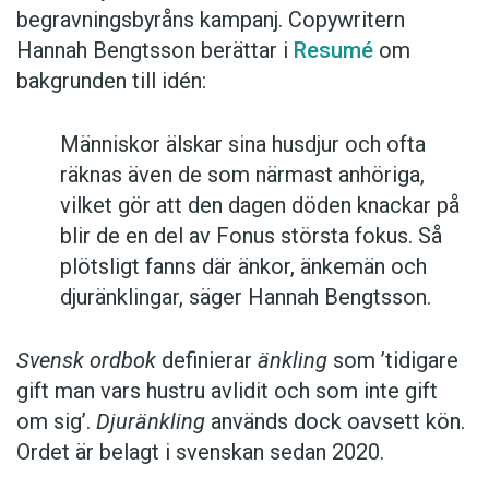
begravningsbyråns kampanj. Copywritern
Hannah Bengtsson berättar i
Resumé
om
bakgrunden till idén:
Människor älskar sina husdjur och ofta
räknas även de som närmast anhöriga,
vilket gör att den dagen döden knackar på
blir de en del av Fonus största fokus. Så
plötsligt fanns där änkor, änkemän och
djuränklingar, säger Hannah Bengtsson.
Svensk ordbok
definierar
änkling
som ’tidigare
gift man vars hustru av­lidit och som inte gift
om sig’.
Djuränkling
används dock oavsett kön.
Ordet är belagt i svenskan sedan 2020.