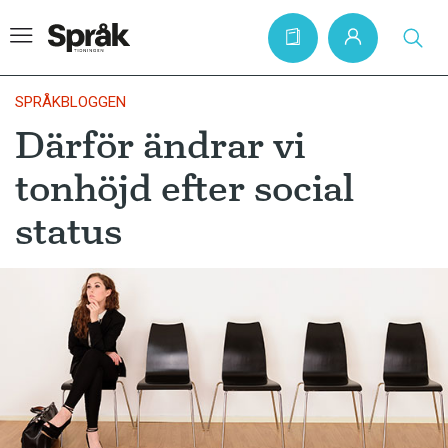
SPRÅKBLOGGEN
Därför ändrar vi
Hem
tonhöjd efter social
Artiklar
status
Krönikor
Språkfrågor
Skrivtips
Bokrecensioner
Kviss
Podden