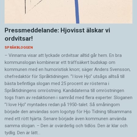
Pressmeddelande: Hjovisst älskar vi
ordvitsar!
SPRÅKBLOGGEN
– Vinnarna visar att lyckade ordvitsar alltid går hem. En bra
kommunslogan kombinerar ett träffsäkert budskap om
kommunen med en humoristisk knorr, säger Anders Svensson,
chefredaktör för Språktidningen. ”I love Hjo” utsågs alltså till
bästa befintliga slogan med 25 procent av rösterna i
Språktidningens omröstning. Kandidaterna till omröstningen
togs fram av redaktionen i samråd med flera experter. Sloganen
”I love Hjo” myntades redan på 1950-talet. Så småningom
började den användas som logotyp för Hjo Tidning tillsammans
med ett rött hjärta. Senare började även kommunen använda
samma slogan. – Den är ovärderlig och tidlös. Den är klar och
tydlig. Den är lätt…