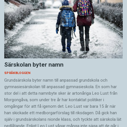
Särskolan byter namn
SPRÅKBLOGGEN
Grundsärskola byter namn till anpassad grundskola och
gymnasiesärskolan till anpassad gymnasieskola. En som har
stor del i att detta namnbyte sker är artonåriga Leo Lust från
Morgongåva, som under tre år har kontaktat politiker i
omgångar för att få igenom det. Leo Lust var bara 15 år när
han skickade ett medborgarförslag till riksdagen. Då gick han
själv i grundsärskolans nionde klass, och tyckte att särskola lät
nedlåtande. Enligt Leo Lust vågar många inte säga att de går i