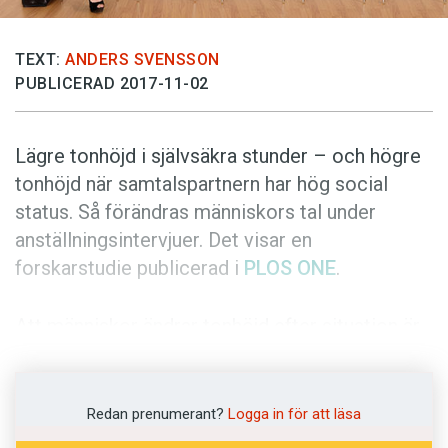
Anmäl till språkpolisen
Föreslå nyord
TEXT:
ANDERS SVENSSON
Annonsera
PUBLICERAD 2017-11-02
Prenumerera
Lägre tonhöjd i självsäkra stunder – och högre
Läs Språktidningen digitalt
tonhöjd när samtalspartnern har hög social
Press
status. Så förändras människors tal under
anställningsintervjuer. Det visar en
forskarstudie publicerad i
PLOS ONE
.
Att människor ändrar tonhöjd efter situation är
känt sedan tidigare. Nu fastslår forskare i
psykologi vid University of Stirling,
Storbritannien, att förändringar påverkas av
Redan prenumerant?
Logga in för att läsa
social status. Tonhöjd är ett sätt att både visa