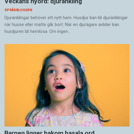
Veckans nyord: djuränkling
SPRÅKBLOGGEN
Djuränklingar behöver ett nytt hem. Husdjur kan bli djuränklingar
när husse eller matte går bort. När en djurägare avlider kan
husdjuren bli hemlösa. Om ingen…
Barnen ligger bakom basala ord