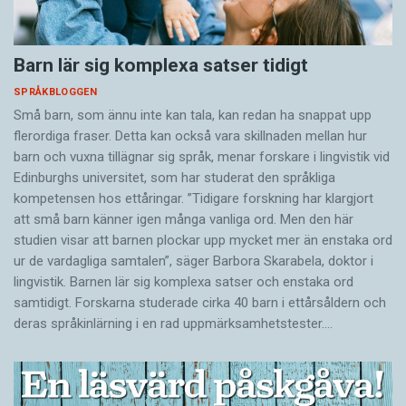
Barn lär sig komplexa satser tidigt
SPRÅKBLOGGEN
Små barn, som ännu inte kan tala, kan redan ha snappat upp
flerordiga fraser. Detta kan också vara skillnaden mellan hur
barn och vuxna tillägnar sig språk, menar forskare i lingvistik vid
Edinburghs universitet, som har studerat den språkliga
kompetensen hos ettåringar. ”Tidigare forskning har klargjort
att små barn känner igen många vanliga ord. Men den här
studien visar att barnen plockar upp mycket mer än enstaka ord
ur de vardagliga samtalen”, säger Barbora Skarabela, doktor i
lingvistik. Barnen lär sig komplexa satser och enstaka ord
samtidigt. Forskarna studerade cirka 40 barn i ettårsåldern och
deras språkinlärning i en rad uppmärksamhetstester.…