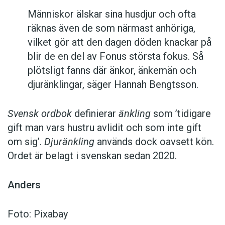
Människor älskar sina husdjur och ofta
räknas även de som närmast anhöriga,
vilket gör att den dagen döden knackar på
blir de en del av Fonus största fokus. Så
plötsligt fanns där änkor, änkemän och
djuränklingar, säger Hannah Bengtsson.
Svensk ordbok
definierar
änkling
som ’tidigare
gift man vars hustru av­lidit och som inte gift
om sig’.
Djuränkling
används dock oavsett kön.
Ordet är belagt i svenskan sedan 2020.
Anders
Foto: Pixabay