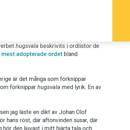
 verbet
hugsvala
beskrivits i ordlistor de
e mest adopterade ordet
bland
Sverige är det många som förknippar
som förknippar
hugsvala
med lyrik. En av
 sen jag läste en dikt av Johan Olof
hör hans röst, där aftonvinden susar, där
hör den ljuvast i mitt hjärta tala och