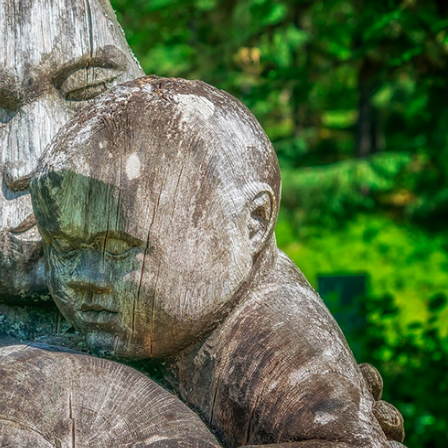
språkpolisen
rd
a
dningen digitalt