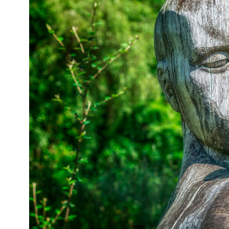
Kviss
Podden
Anmäl till 
Föreslå nyo
Annonsera
Prenumerer
Läs Språkti
Press