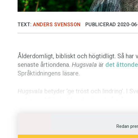
TEXT:
ANDERS SVENSSON
PUBLICERAD 2020-06
Ålderdomligt, bibliskt och högtidligt. Så har
senaste årtiondena.
Hugsvala
är
det åttond
Språktidningens läsare.
Hugsvala
betyder ’ge tröst och lindring’. I 
ordet med
Bibeln
. Men det är också många 
dessa läsare är Monica:
Har alltid haft en förkärlek för detta ord
Redan pre
Wallin där det sista stycket lyder: ”Jag 