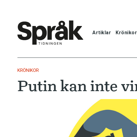
Artiklar
Krönikor
Hem
Artiklar
KRÖNIKOR
Putin kan inte v
Krönikor
Språkfrågor
Skrivtips
Bokrecensi