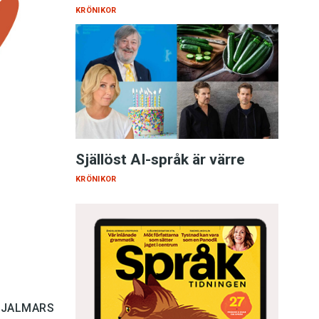
KRÖNIKOR
Själlöst AI-språk är värre
KRÖNIKOR
HJALMARS