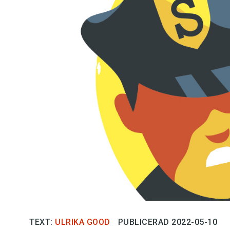
Kviss
Podden
Anmäl till 
Föreslå nyo
Annonsera
Prenumerer
Läs Språkti
Press
TEXT:
ULRIKA GOOD
PUBLICERAD 2022-05-10