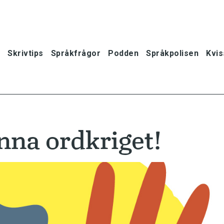
Skrivtips
Språkfrågor
Podden
Språkpolisen
Kvis
inna ordkriget!
oner