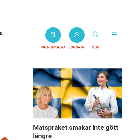
s
PRENUMERERA
LOGGA IN
SÖK
Matspråket smakar inte gött
längre