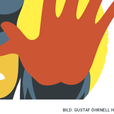
språkpolisen
rd
a
dningen digitalt
BILD: GUSTAF ÖHRNELL 