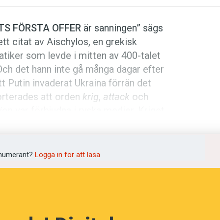
TS FÖRSTA OFFER
är sanningen” sägs
ett citat av Aischylos, en grekisk
tiker som levde i mitten av 400-talet
 Och det hann inte gå många dagar efter
tt Putin invaderat Ukraina förrän det
rterades att orden
krig
,
attack
och
ion
var förbjudna i ryska medier. Kriget
e i stället benämnas med ordet
riar Ukraina från en militärjunta som har
ller censur som lätt hamnar i topp på
numerant?
Logga in för att läsa
gärd som det är enkelt att kringgå. I
ägga upp bilder på omslaget av Lev