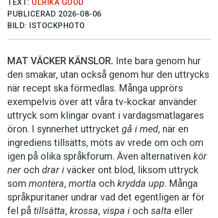
TEXT:
ULRIKA GOOD
PUBLICERAD 2026-08-06
BILD: ISTOCKPHOTO
MAT VÄCKER KÄNSLOR.
Inte bara genom hur
den smakar, utan också genom hur den uttrycks
när recept ska förmedlas. Många upprörs
exempelvis över att våra tv-kockar använder
uttryck som klingar ovant i vardagsmatlagares
öron. I synnerhet uttrycket
gå i med
, när en
ingrediens tillsätts, möts av vrede om och om
igen på olika språkforum. Även alternativen
kör
ner
och
drar i
väcker ont blod, liksom uttryck
som
montera
,
mortla
och
krydda upp
. Många
språkpuritaner undrar vad det egentligen är för
fel på
tillsätta
,
krossa
,
vispa i
och
salta
eller