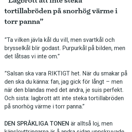
”Lagbrott att inte steka
tortillabröden på snorhög värme i
torr panna”
”Ta vilken jävla kål du vill, men svartkål och
brysselkål blir ­godast. ­Purpurkål på bilden, men
det låtsas vi inte om.”
”Salsan ska vara ­RIKTIGT het. När du smakar på
den ska du känna: fan, jag gick för långt – men
när den blandas med det andra, je suis perfekt.
Och sista: lagbrott att inte steka tortillabröden
på snorhög värme i torr panna.”
DEN SPRÅKLIGA TONEN
är alltså loj, men
känsloyttringarna är å andra sidan uppskruvade