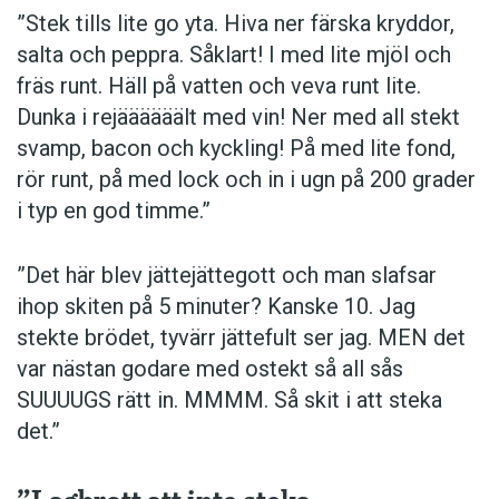
”Stek tills lite go yta. Hiva ner färska kryddor,
salta och peppra. Såklart! I med lite mjöl och
fräs runt. Häll på vatten och veva runt lite.
Dunka i rejäääääält med vin! Ner med all stekt
svamp, bacon och kyckling! På med lite fond,
rör runt, på med lock och in i ugn på 200 grader
i typ en god timme.”
”Det här blev jättejättegott och man slafsar
ihop skiten på 5 minuter? Kanske 10. Jag
stekte brödet, tyvärr jättefult ser jag. MEN det
var nästan godare med ostekt så all sås
SUUUUGS rätt in. MMMM. Så skit i att steka
det.”