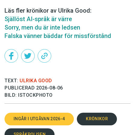
Läs fler krönikor av Ulrika Good:
Själlöst AI-språk är värre
Sorry, men du är inte ledsen
Falska vänner bäddar för missförstånd
TEXT:
ULRIKA GOOD
PUBLICERAD 2026-08-06
BILD: ISTOCKPHOTO
INGÅR I UTGÅVAN 2026-4
KRÖNIKOR
SPRÅKPOLISEN