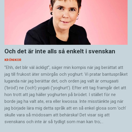
Och det är inte alls så enkelt i svenskan
KRÖNIKOR
”Ehh, det blir väl äckligt”, säger min kompis när jag berättat att
jag till frukost äter smörgås och yoghurt. Vi pratar bantuspråket
luganda när jag berättar det, och orden jag valt är omugaati
(’bröd’) ne (’och’) yogati (’yoghurt’). Efter ett tag framgår det att
hon trott att jag häller yoghurten på brödet. I stället för ne
borde jag ha valt ate, era eller kwossa. Inte misstänkte jag när
jag började lära mig detta språk att en så enkel glosa som ’och’
skulle vara så mödosam att behärska! Det visar sig att
svenskans och inte är så tydligt som man kan tro;…