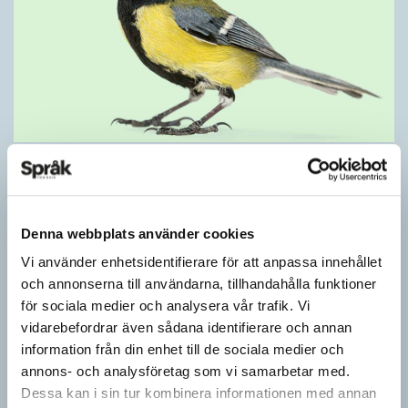
Mesen är ingen fegis
KRÖNIKOR
Sveriges vanligaste vinterfågel är en mes. Alltså ingen fegis
precis och inte heller någon oxe, trots namnet. Att den kallas
Denna webbplats använder cookies
för talgoxe beror på att…
Vi använder enhetsidentifierare för att anpassa innehållet
och annonserna till användarna, tillhandahålla funktioner
för sociala medier och analysera vår trafik. Vi
vidarebefordrar även sådana identifierare och annan
information från din enhet till de sociala medier och
annons- och analysföretag som vi samarbetar med.
Dessa kan i sin tur kombinera informationen med annan