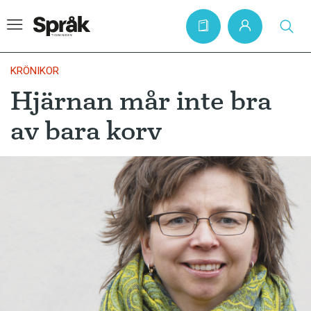
KRÖNIKOR
Hjärnan mår inte bra
Hem
av bara korv
Artiklar
Krönikor
Språkfrågor
Skrivtips
Bokrecensioner
Kviss
Podden