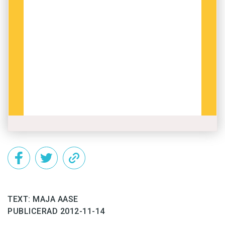
Det vet vi och det vill vi inte ha.
Förutom herr docenten förstås.
För övrigt gläds jag åt den svenska
översättningen av brittiska dokumentärserien
Akuten, som i höst visas i SVT. Där får tittaren
inga tramsförenklingar. Där heter det
pleuraödem och hemopneumo­thorax. Och inte
”läbbigt sjukdomsmojs som är jobbigt”. Undrar
om herr docenten tittar på tv?
TEXT: MAJA AASE
PUBLICERAD 2012-11-14