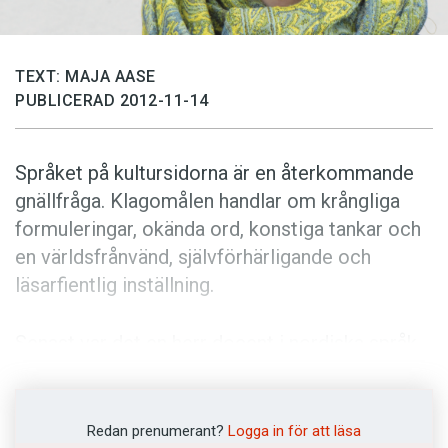
Anmäl till språkpolisen
Föreslå nyord
TEXT: MAJA AASE
Annonsera
PUBLICERAD 2012-11-14
Prenumerera
Läs Språktidningen digitalt
Språket på kultursidorna är en återkommande
Press
gnällfråga. Klagomålen handlar om krångliga
formuleringar, okända ord, konstiga tankar och
en världsfrånvänd, självförhärligande och
läsarfientlig inställning.
Senast var det en herr docent i nordiska språk,
som hackade på kulturjournalisterna i en sur
artikel på bittersajten Newsmill och i Sveriges
Radios oftast eländesinriktade nyhetsshow
Redan prenumerant?
Logga in för att läsa