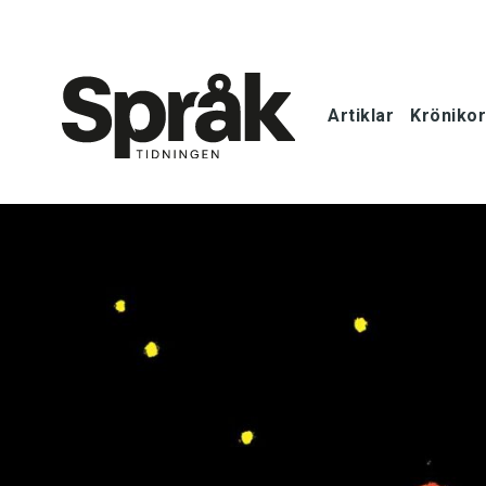
Artiklar
Krönikor
Hem
Artiklar
Krönikor
Språkfrågor
Skrivtips
Bokrecensi