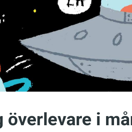
språkpolisen
rd
a
dningen digitalt
 överlevare i m