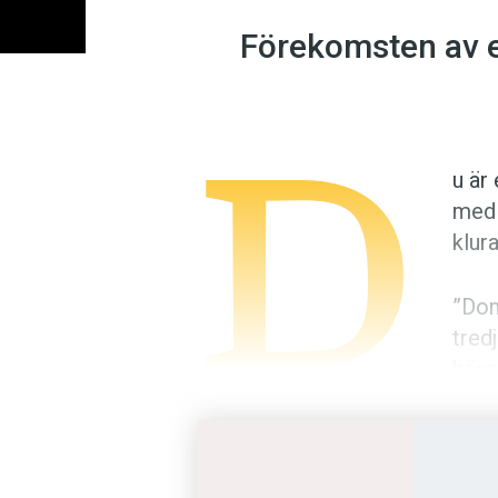
Förekomsten av en
D
u är
med 
klur
”Dom
tred
hörs
nega
väntat medhåll hemifrån. Utan at
anta att dom har delat in sina 
åt att signalera just vilket subs