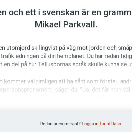
 och ett i svenskan är en ­grammat
Mikael Parkvall.
 en utomjordisk lingvist på väg mot ­jorden och småp
trafikledningen på din hemplanet. Du har redan tidi
at en del på hur Tellusbornas språk skulle kunna se u
 kommer väl rimligen att ha sånt som första-, andr
jepersonspronomen”, säger du. ”Jo, det får man väl 
 i dina lurar (om än ganska knastrigt). ”Någon form 
tion måste dom väl också ha”, föreslår du, och får
t tänka dig för lägger du till: ”Och sen får man väl 
substantiv i godtyckliga grupper, där halva meningen
Redan prenumerant?
Logga in för att läsa
tantiv som tillhör vilken grupp.”