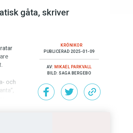
isk gåta, ­skriver
KRÖNIKOR
ratar
PUBLICERAD 2025-01-09
gare
t.
AV:
MIKAEL PARKVALL
BILD: SAGA BERGEBO
a- och
anta”,
av
 som
ändå
 ägnas