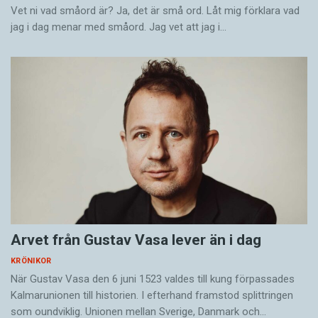
Vet ni vad småord är? Ja, det är små ord. Låt mig förklara vad
jag i dag menar med småord. Jag vet att jag i…
Arvet från Gustav Vasa lever än i dag
KRÖNIKOR
När Gustav Vasa den 6 juni 1523 ­valdes till kung förpassades
Kalmar­unionen till historien. I efterhand framstod splittringen
som ound­viklig. ­Unionen ­mellan Sverige, Danmark och…