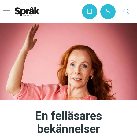
Hem
Artiklar
Krönikor
Språkfrågor
Skrivtips
Bokrecensioner
En felläsares
Kviss
bekännelser
Podden