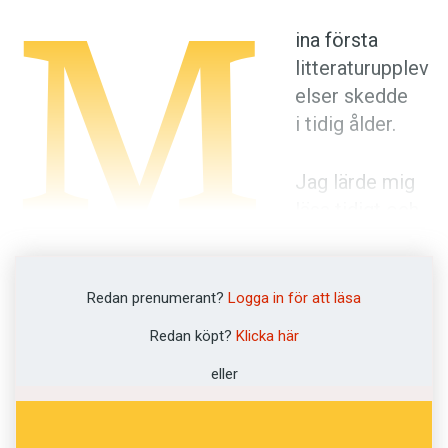
M
Anmäl till språkpolisen
ina första
Föreslå nyord
litteraturupplev
Annonsera
elser skedde
Prenumerera
i tidig ålder.
Läs Språktidningen digitalt
Jag lärde mig
Press
läsa tidigt och
snabbt (sen
skapade jag INTE en symfoni för tretton
stråkinstrument, nej: så underbarnsaktig var jag
Redan prenumerant?
Logga in för att läsa
icke) och med siktet inställt på att sluka böcker
Redan köpt?
Klicka här
– snabbt. Det behövdes med tanke på vilken
eller
litteratur jag siktat in mig på; nämligen mina
äldre systrars superhemliga dagböcker. Jag
behövde också till min utbildning addera en