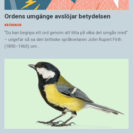
Läs fler krönikor av Rachel Mohlin:
Vitsen med ordvitsen
Ordens umgänge avslöjar betydelsen
Våga härmas!
KRÖNIKOR
”Du kan begripa ett ord genom att titta på vilka det umgås med”
Innehållet på denna webbplats är
– ungefär så sa den brittiske språkvetaren John Rupert Firth
upphovsrättsligt skyddat.
(1890–1960) om…