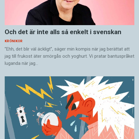
Jag nöjer mig med dessa tre bekännelser. De
var såklart avsevärt fler men jag avgränsar mina
Och det är inte alls så enkelt i svenskan
pinsamheter lite pga jag nu vill höra era!
KRÖNIKOR
”Ehh, det blir väl äckligt”, säger min kompis när jag berättat att
Vågar ni?
jag till frukost äter smörgås och yoghurt. Vi pratar bantuspråket
luganda när jag…
Ser fram emot att läsa och tveka inte en
sekund att skriva på
rachel@rachelmohlin.se
.
Vi hörs!
Rachel Mohlin är skådespelare, imitatör och
författare.