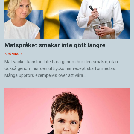
SKÄRBRÄDA, såklart. Inga konstigheter i dag,
inte.
Styvmordsviol
VARFÖR SA INGEN NÅGONTING? Länge angav
Matspråket smakar inte gött längre
jag en blomsort som vore det ett brott.
KRÖNIKOR
Mat väcker känslor. Inte bara genom hur den smakar, utan
Ni kan ju tänka er.
också genom hur den uttrycks när recept ska förmedlas.
Många upprörs exempelvis över att våra…
Ja, exakt så pinsamt var det när jag skulle
plocka midsommarblomster en gång i ett
svärmiskt ögonblick och föreslog en sort. Och
möttes av minst sagt oförstående blickar. Efter
det både skrev och läste jag rätt.
Japp.