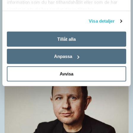
information som du har tillhandahållit eller som de har
samlat in när du har använt deras tjänster.
Visa detaljer
Rör inte mitt asså!
Tillåt alla
KRÖNIKOR
Vet ni vad småord är? Ja, det är små ord. Låt mig förklara vad
jag i dag menar med småord. Jag vet att jag i…
Anpassa
Avvisa