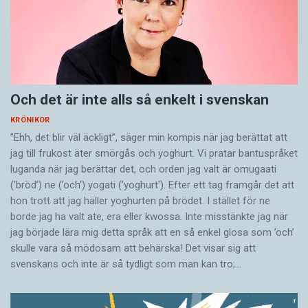
Och det är inte alls så enkelt i svenskan
KRÖNIKOR
”Ehh, det blir väl äckligt”, säger min kompis när jag berättat att
jag till frukost äter smörgås och yoghurt. Vi pratar bantuspråket
luganda när jag berättar det, och orden jag valt är omugaati
(’bröd’) ne (’och’) yogati (’yoghurt’). Efter ett tag framgår det att
hon trott att jag häller yoghurten på brödet. I stället för ne
borde jag ha valt ate, era eller kwossa. Inte misstänkte jag när
jag började lära mig detta språk att en så enkel glosa som ’och’
skulle vara så mödosam att behärska! Det visar sig att
svenskans och inte är så tydligt som man kan tro;…