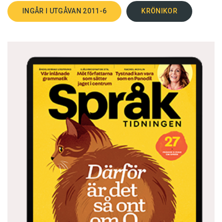
2. avlat i kärlek och
INGÅR I UTGÅVAN 2011-6
KRÖNIKOR
3. avlat utanför äktenskapet,
så signalerar det att kärleksbarnets förälder
behövde söka sig utanför äktenskapet för att
hitta kärlek. Använt på detta sätt bär ordet med
sig dessa två föreställningsvärldar.
För det första att folk har sexuella förbindelser
på grund av kärlek, och för det andra att det
ändå är naturligare att avla sina barn med en
människa som man är gift med, men som man
inte älskar (det är ju sådana barn som
kärleksbarnet kontrasteras mot).
Andra beteckningar för barn med ogifta
föräldrar bär med sig helt andra attityder. Hur
vore det med en bastard, eller för den delen ett