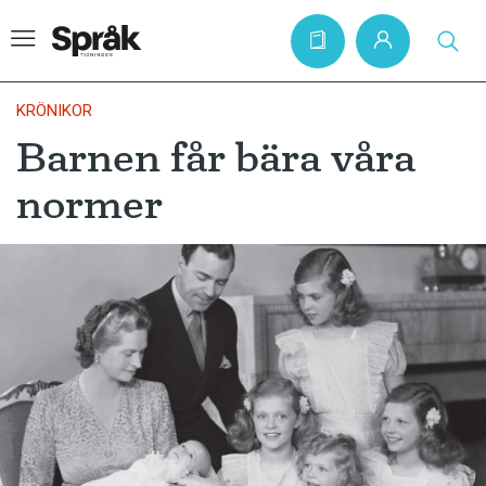
KRÖNIKOR
Barnen får bära våra
Hem
normer
Artiklar
Krönikor
Språkfrågor
Skrivtips
Bokrecensioner
Kviss
Podden