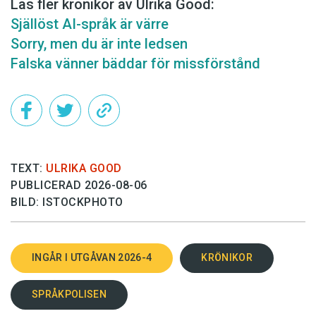
Läs fler krönikor av Ulrika Good:
Själlöst AI-språk är värre
Sorry, men du är inte ledsen
Falska vänner bäddar för missförstånd
TEXT:
ULRIKA GOOD
PUBLICERAD 2026-08-06
BILD: ISTOCKPHOTO
INGÅR I UTGÅVAN 2026-4
KRÖNIKOR
SPRÅKPOLISEN