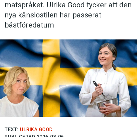
matspråket. Ulrika Good tycker att den
nya känslostilen har passerat
bästföredatum.
TEXT:
ULRIKA GOOD
PUBLICERAD 2026-08-06