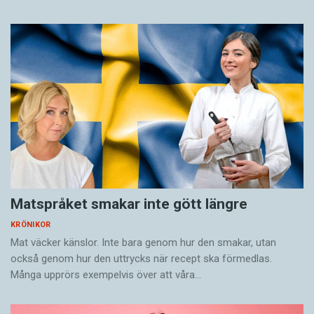
samhälles syn på barnaavlande och kärlek. Det
är ju i dag betydligt mindre intressant huruvida
barnets föräldrar är gifta (åtminstone vad de
icke-kungliga anbelangar), medan det är allt
högre värdesatt att barnet växer upp i ett
kärleksfullt hem. Och väl är väl det, även om
verkligheten som sagt inte alltid
överensstämmer med normen.
Matspråket smakar inte gött längre
KRÖNIKOR
Mat väcker känslor. Inte bara genom hur den smakar, utan
också genom hur den uttrycks när recept ska förmedlas.
Många upprörs exempelvis över att våra…