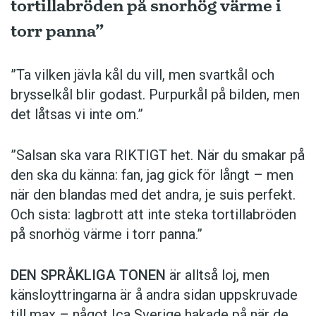
tortillabröden på snorhög värme i
torr panna”
”Ta vilken jävla kål du vill, men svartkål och
brysselkål blir ­godast. ­Purpurkål på bilden, men
det låtsas vi inte om.”
”Salsan ska vara ­RIKTIGT het. När du smakar på
den ska du känna: fan, jag gick för långt – men
när den blandas med det andra, je suis perfekt.
Och sista: lagbrott att inte steka tortillabröden
på snorhög värme i torr panna.”
DEN SPRÅKLIGA TONEN
är alltså loj, men
känsloyttringarna är å andra sidan uppskruvade
till max – något Ica Sverige hakade på när de