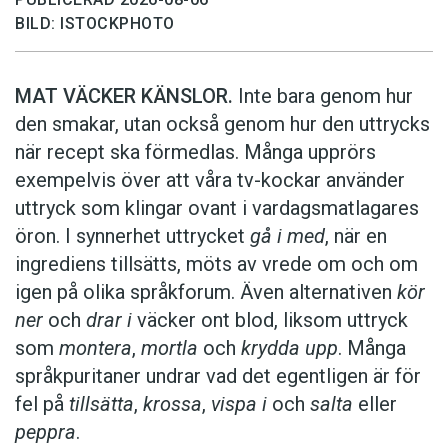
BILD: ISTOCKPHOTO
MAT VÄCKER KÄNSLOR.
Inte bara genom hur
den smakar, utan också genom hur den uttrycks
när recept ska förmedlas. Många upprörs
exempelvis över att våra tv-kockar använder
uttryck som klingar ovant i vardagsmatlagares
öron. I synnerhet uttrycket
gå i med
, när en
ingrediens tillsätts, möts av vrede om och om
igen på olika språkforum. Även alternativen
kör
ner
och
drar i
väcker ont blod, liksom uttryck
som
montera
,
mortla
och
krydda upp
. Många
språkpuritaner undrar vad det egentligen är för
fel på
tillsätta
,
krossa
,
vispa i
och
salta
eller
peppra
.