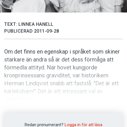
Anmäl till språkpolisen
Föreslå nyord
Annonsera
TEXT: LINNEA HANELL
PUBLICERAD 2011-09-28
Prenumerera
Läs Språktidningen digitalt
Om det finns en egenskap i språket som skiner
Press
starkare än andra så är det dess förmåga att
förmedla attityd. När hovet kungjorde
kronprinsessans graviditet, var historikern
Herman Lindqvist snabb att fastslå: "Det är ett
kärleksbarn!" Det är ett intressant val av
beteckning.
Enligt Svensk ordbok har ordet kärleksbarn
funnits i svenskan åtminstone sedan 1843, för
Redan prenumerant?
Logga in för att läsa