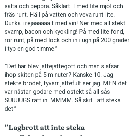
salta och peppra. Såklart! I med lite mjöl och
fräs runt. Häll på vatten och veva runt lite.
Dunka i rejäääääält med vin! Ner med all stekt
svamp, bacon och kyckling! På med lite fond,
rör runt, på med lock och in i ugn på 200 grader
i typ en god timme.”
”Det här blev jättejättegott och man slafsar
ihop skiten på 5 minuter? Kanske 10. Jag
stekte brödet, tyvärr jättefult ser jag. MEN det
var nästan godare med ostekt så all sås
SUUUUGS rätt in. MMMM. Så skit i att steka
det.”
”Lagbrott att inte steka