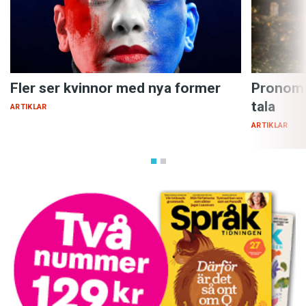
Fler ser kvinnor med nya former
Pronome
tala
ARTIKLAR
ARTIKLAR