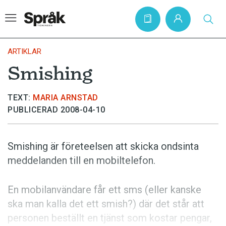
ARTIKLAR
Smishing
Hem
TEXT:
MARIA ARNSTAD
Artiklar
PUBLICERAD 2008-04-10
Krönikor
Språkfrågor
Smishing är företeelsen att skicka ondsinta
Skrivtips
meddelanden till en mobiltelefon.
Bokrecensioner
En mobil­användare får ett sms (eller kanske
Kviss
ska man kalla det ett smish?) där det står att
Podden
personen beställt en tjänst som kostar pengar,