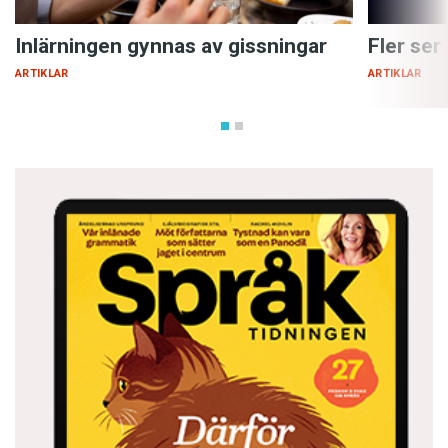
Inlärningen gynnas av gissningar
Fler ser
ARTIKLAR
ARTIKLAR