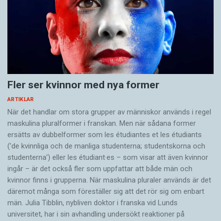
Fler ser kvinnor med nya former
ARTIKLAR
När det handlar om stora grupper av människor används i regel
maskulina pluralformer i franskan. Men när sådana ­former
ersätts av dubbel­former som les étudiantes et les étudiants
(’de kvinnliga och de manliga studenterna; studentskorna och
studenterna’) eller les étudiant·es – som visar att även kvinnor
ingår – är det också fler som uppfattar att både män och
kvinnor finns i grupperna. När maskulina pluraler används är det
där­emot många som föreställer sig att det rör sig om enbart
män. Julia Tibblin, nybliven doktor i franska vid Lunds
universitet, har i sin avhandling undersökt reaktioner på