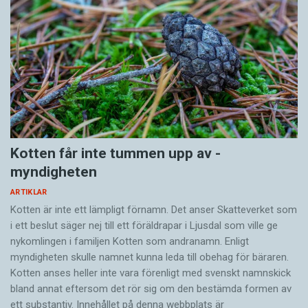
Kotten får inte tummen upp av ­
myndigheten
ARTIKLAR
Kotten är inte ett lämpligt förnamn. Det anser Skatte­verket som
i ett beslut säger nej till ett föräldra­par i Ljusdal som ville ge
nykomlingen i familjen Kotten som andranamn. Enligt
myndigheten skulle namnet kunna leda till obehag för bäraren.
Kotten anses heller inte vara förenligt med svenskt namnskick
bland annat eftersom det rör sig om den bestämda formen av
ett substantiv. Innehållet på denna webbplats är