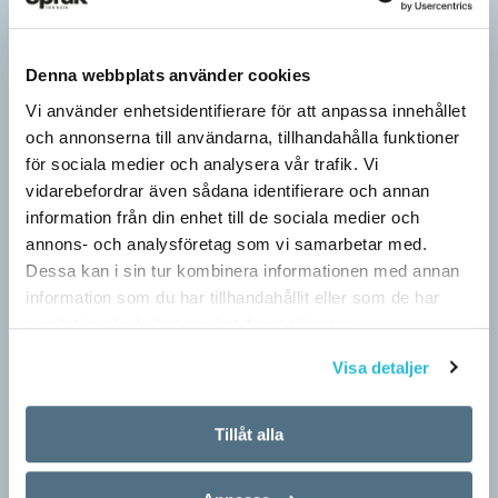
Denna webbplats använder cookies
Vi använder enhetsidentifierare för att anpassa innehållet
och annonserna till användarna, tillhandahålla funktioner
för sociala medier och analysera vår trafik. Vi
vidarebefordrar även sådana identifierare och annan
information från din enhet till de sociala medier och
annons- och analysföretag som vi samarbetar med.
Hundfiskare vill få någon på kroken
Dessa kan i sin tur kombinera informationen med annan
ARTIKLAR
information som du har tillhandahållit eller som de har
Fråga: Jag har hört om catfishing, men nu har jag sett
samlat in när du har använt deras tjänster.
dogfishing användas om folks profiler på dejtningappar också.
Visa detaljer
Vad betyder det? Jona Svar: Både…
Tillåt alla