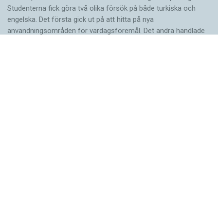
Studenterna fick göra två olika försök på både turkiska och
engelska. Det första gick ut på att hitta på nya
användningsområden för vardagsföremål. Det andra handlade
om att finna ett gemensamt ord för tre ord som inte tycktes ha
något samband. Resultaten var genomgående bättre när
testpersonerna använde turkiska. Idéerna var både fler och mer
originella. Förklaringen är enligt forskarna att det är lättare att…
ARTIKLAR
Fler ser kvinnor med
nya former
Valet av ord påverkar synen på vilka