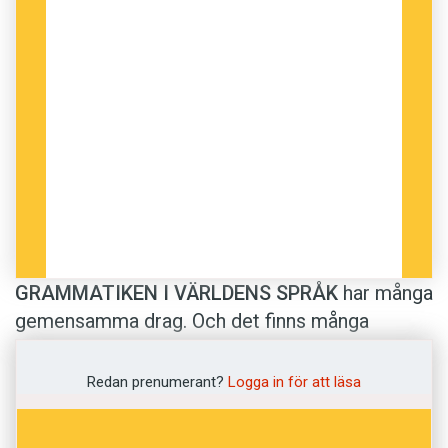
GRAMMATIKEN I VÄRLDENS SPRÅK
har många
gemensamma drag. Och det finns många
teorier om varför. Nu presenterar finska
forskare en ny idé: ur människans
Redan prenumerant?
Logga in för att läsa
grundläggande vana att tala om andra – deras
göranden och låtanden – kan grammatik ha