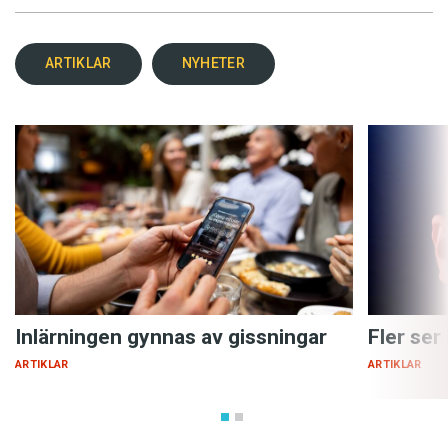
ARTIKLAR
NYHETER
Inlärningen gynnas av gissningar
Fler ser
ARTIKLAR
ARTIKLAR