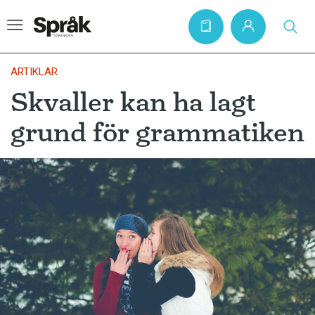
ARTIKLAR
Skvaller kan ha lagt
Hem
grund för grammatiken
Artiklar
Krönikor
Språkfrågor
Skrivtips
Bokrecensioner
Kviss
Podden