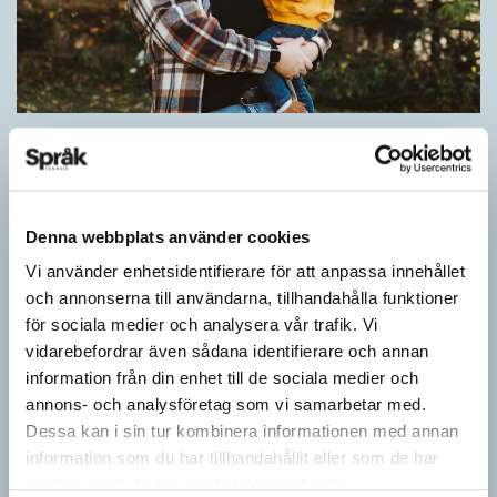
Pronomen avslöjar vem som ska tala
ARTIKLAR
Vid två års ålder har barn begränsad förståelse för
meningsstruktur. Ändå har tvååringar lärt sig grunderna
Denna webbplats använder cookies
i turtagning i samtal. Förmågan utvecklas ytterligare i takt med…
Vi använder enhetsidentifierare för att anpassa innehållet
och annonserna till användarna, tillhandahålla funktioner
för sociala medier och analysera vår trafik. Vi
vidarebefordrar även sådana identifierare och annan
information från din enhet till de sociala medier och
annons- och analysföretag som vi samarbetar med.
Dessa kan i sin tur kombinera informationen med annan
information som du har tillhandahållit eller som de har
samlat in när du har använt deras tjänster.