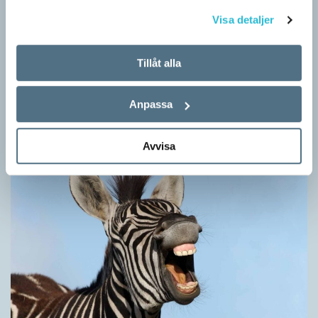
Visa detaljer
Hundfiskare vill få någon på kroken
Tillåt alla
ARTIKLAR
Fråga: Jag har hört om catfishing, men nu har jag sett
Anpassa
dogfishing användas om folks profiler på dejtningappar också.
Vad betyder det? Jona Svar: Både…
Avvisa