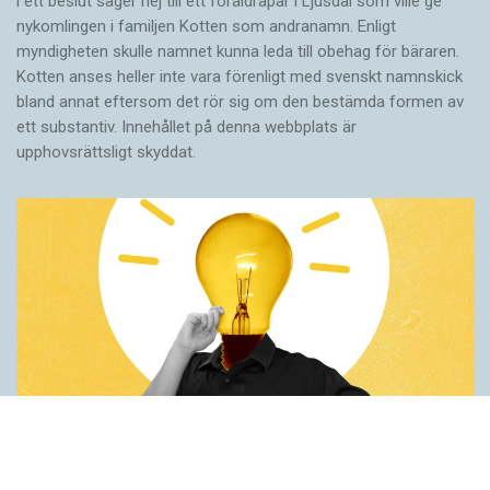
i ett beslut säger nej till ett föräldra­par i Ljusdal som ville ge
nykomlingen i familjen Kotten som andranamn. Enligt
myndigheten skulle namnet kunna leda till obehag för bäraren.
Kotten anses heller inte vara förenligt med svenskt namnskick
bland annat eftersom det rör sig om den bestämda formen av
ett substantiv. Innehållet på denna webbplats är
upphovsrättsligt skyddat.
Fler idéer på förstaspråket