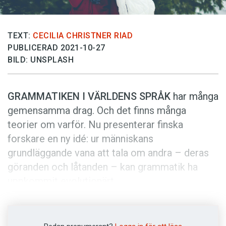
Anmäl till språkpolisen
Föreslå nyord
TEXT:
CECILIA CHRISTNER RIAD
Annonsera
PUBLICERAD 2021-10-27
Prenumerera
BILD: UNSPLASH
Läs Språktidningen digitalt
GRAMMATIKEN I VÄRLDENS SPRÅK
har många
Press
gemensamma drag. Och det finns många
teorier om varför. Nu presenterar finska
forskare en ny idé: ur människans
grundläggande vana att tala om andra – deras
göranden och låtanden – kan grammatik ha
uppkommit evolutionärt.
Att indirekt återge vad någon har sagt, som i
”han sa att han skulle gå”, skulle kunna vara ett