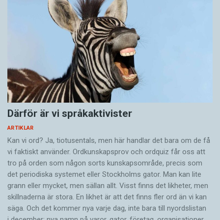
Därför är vi språkaktivister
ARTIKLAR
Kan vi ord? Ja, tiotusentals, men här handlar det bara om de få
vi faktiskt använder. Ordkunskapsprov och ordquiz får oss att
tro på orden som någon sorts kunskapsområde, precis som
det periodiska systemet eller Stockholms gator. Man kan lite
grann eller mycket, men sällan allt. Visst finns det likheter, men
skillnaderna är stora. En likhet är att det finns fler ord än vi kan
säga. Och det kommer nya varje dag, inte bara till nyordslistan
i december: nya namn på varor, gator, företag, organisationer,