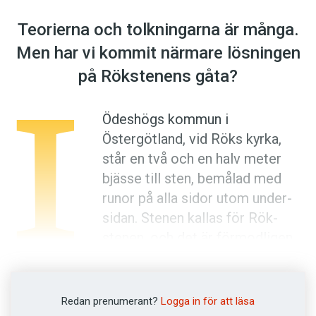
Anmäl till språkpolisen
Teorierna och tolkningarna är många.
Föreslå nyord
Men har vi kommit närmare lösningen
Annonsera
I
på Rökstenens gåta?
Prenumerera
Läs Språktidningen digitalt
Ödeshögs kommun i
Press
Östergötland, vid Röks kyrka,
står en två och en halv meter
bjässe till sten, bemålad med
runor på alla sidor utom under­
sidan. Stenen kallas för Rök­
stenen, och det är förmod­ligen
så att det är kyrkan och socknen
som fått namn av stenen, inte tvärtom.
Redan prenumerant?
Logga in för att läsa