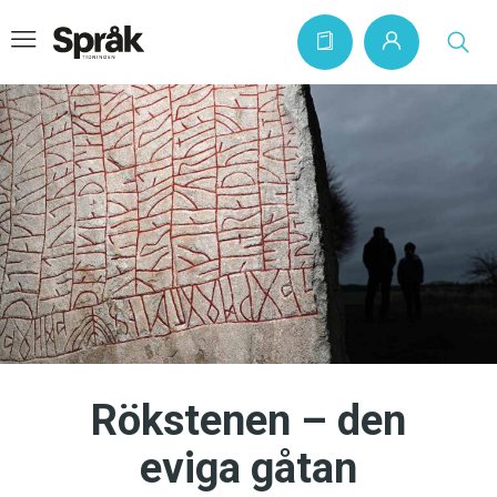
Hem
Artiklar
Krönikor
Språkfrågor
Skrivtips
Bokrecensioner
Rökstenen – den
Kviss
eviga gåtan
Podden