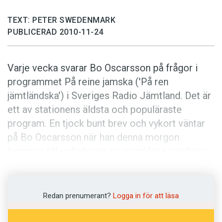
Anmäl till språkpolisen
TEXT: PETER SWEDENMARK
Föreslå nyord
PUBLICERAD 2010-11-24
Annonsera
Prenumerera
Varje vecka svarar Bo Oscarsson på frågor i
Läs Språktidningen digitalt
programmet På reine jamska ('På ren
jämtländska') i Sveriges Radio Jämtland. Det är
Press
ett av stationens äldsta och populäraste
program. En tjock bunt brev och vykort väntar
på Bo Oscarsson när han denna morgon
kommer till radiohuset en stund före sändning.
Många vill vara med och gissa vad jamska ord
och talesätt betyder, åtskilliga ger tips och har
egna ord att komma med.
Redan prenumerant?
Logga in för att läsa
- Förra veckan ringde en man från Australien