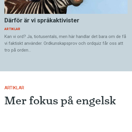
spelar så stor roll vad jamska kallas; det hela
blir lätt som en diskussion om påvens skägg.
Därför är vi språkaktivister
Att samla dialektala särdrag och dokumentera
ARTIKLAR
dem i ordlistor och grammatikböcker är något
Kan vi ord? Ja, tiotusentals, men här handlar det bara om de få
vi faktiskt använder. Ordkunskapsprov och ordquiz får oss att
som engagerar folk över hela Sverige. I ett
tro på orden…
kommande nummer av Språktidningen skriver
Thomas Fahlander om denna livaktiga
folkrörelse.
ARTIKLAR
Mer fokus på engelsk
litteratur
AI-utvecklingen leder troligen till att