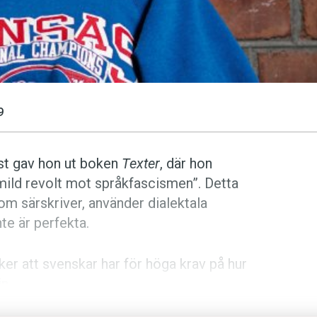
9
ist gav hon ut boken
Texter
, där hon
 mild revolt mot språkfascismen”. Detta
som särskriver, använder dialektala
te är perfekta.
ker att svenskar har för höga krav på hur
n.