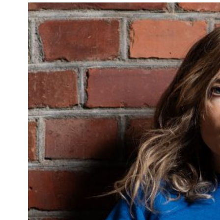
Kviss
Podden
Anmäl till 
Föreslå nyo
Annonsera
Prenumerer
Läs Språkti
Press