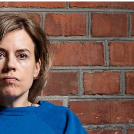
språkpolisen
rd
a
dningen digitalt