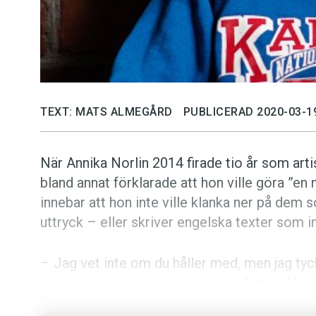
TEXT: MATS ALMEGÅRD
PUBLICERAD 2020-03-1
När Annika Norlin 2014 firade tio år som art
bland annat förklarade att hon ville göra ”en
innebar att hon inte ville klanka ner på dem 
uttryck – eller skriver engelska texter som in
– Jag vet inte om du håller med, men jag tyc
bra de ska prata engelska, säger Annika Norli