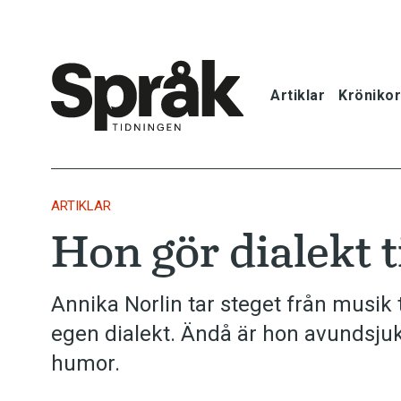
Artiklar
Krönikor
Hem
Artiklar
ARTIKLAR
Hon gör dialekt ti
Krönikor
Språkfrågor
Annika Norlin tar steget från musik til
egen dialekt. Ändå är hon avundsjuk
Skrivtips
humor.
Bokrecensi