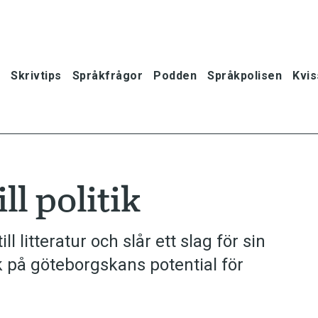
Skrivtips
Språkfrågor
Podden
Språkpolisen
Kvis
ll politik
l litteratur och slår ett slag för sin
 på göteborgskans potential för
oner