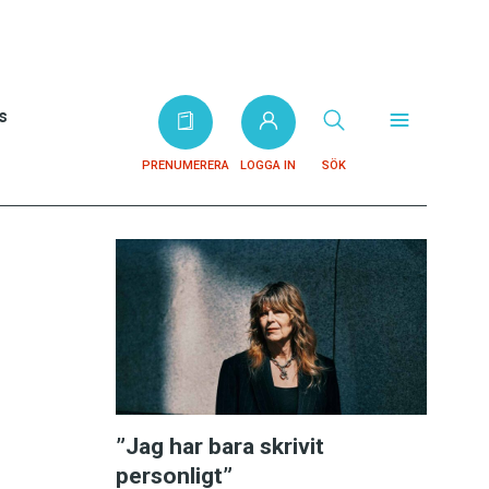
s
PRENUMERERA
LOGGA IN
SÖK
”Jag har bara skrivit
personligt”