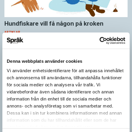
säger Elisabet Mohammar. Man ska komma
ihåg att röstterapi är just en terapiform. Ibland
Hundfiskare vill få någon på kroken
kan jag behöva varva röstövningarna med
stödjande samtal.
ARTIKLAR
Det kan låta konstigt när man övar sin röst. Det
Fråga: Jag har hört om catfishing, men nu har jag sett
dogfishing användas om folks profiler på dejtningappar också.
blir många konstiga ljud. Elisabet Mohammar
Vad betyder det? Jona Svar: Både…
har märkt att det är en utmaning för många att
Denna webbplats använder cookies
koppla bort intellektet och våga släppa taget.
Vi använder enhetsidentifierare för att anpassa innehållet
Ibland lånar hon fraser ur dikter i övningarna.
och annonserna till användarna, tillhandahålla funktioner
– Fröding och Hellsing är bra! Det är rytm och
för sociala medier och analysera vår trafik. Vi
schvung i! Liksom den här av Zacharias
vidarebefordrar även sådana identifierare och annan
Topelius, säger Elisabet Mohammar, och rösten
information från din enhet till de sociala medier och
klingar och fyller rummet: Korvarna spela och
annons- och analysföretag som vi samarbetar med.
Dessa kan i sin tur kombinera informationen med annan
paltarna dansa, Lamskinns Kajsa!
information som du har tillhandahållit eller som de har
samlat in när du har använt deras tjänster.