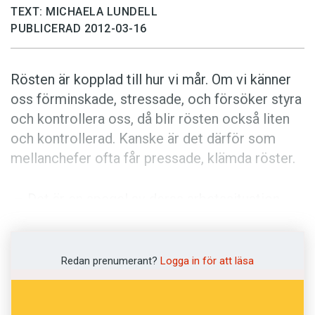
Anmäl till språkpolisen
TEXT: MICHAELA LUNDELL
PUBLICERAD 2012-03-16
Föreslå nyord
Annonsera
Rösten är kopplad till hur vi mår. Om vi känner
Prenumerera
oss förminskade, stressade, och försöker styra
Läs Språktidningen digitalt
och kontrollera oss, då blir rösten också liten
Press
och kontrollerad. Kanske är det därför som
mellanchefer ofta får pressade, klämda röster.
– Det är en spegel av deras arbetssituation,
säger Elisabet Mohammar.
Hon arbetar som logoped på ÖNH
Redan prenumerant?
Logga in för att läsa
logopedcenter vid Lidingö sjukhus, och har i
många år hjälpt människor som har fått