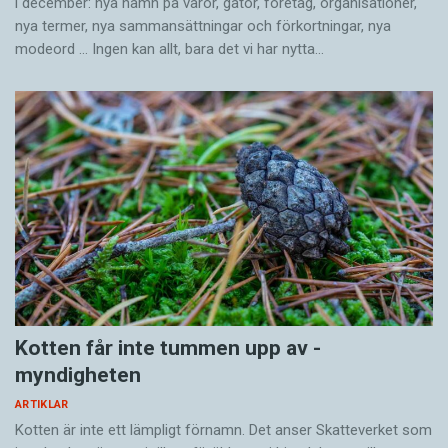
i december: nya namn på varor, gator, företag, organisationer,
nya termer, nya samman­sättningar och förkortningar, nya
modeord … Ingen kan allt, bara det vi har nytta…
Kotten får inte tummen upp av ­
myndigheten
ARTIKLAR
Kotten är inte ett lämpligt förnamn. Det anser Skatte­verket som