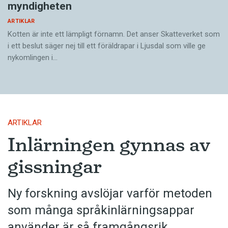
myndigheten
ARTIKLAR
Kotten är inte ett lämpligt förnamn. Det anser Skatte­verket som
i ett beslut säger nej till ett föräldra­par i Ljusdal som ville ge
nykomlingen i…
ARTIKLAR
Inlärningen gynnas av
gissningar
Ny forskning avslöjar varför metoden
som många språkinlärningsappar
använder är så framgångsrik.