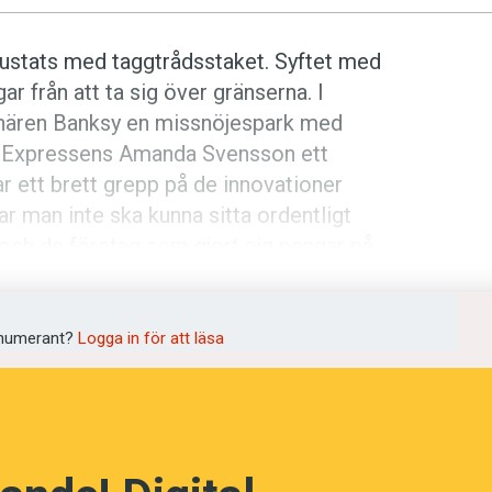
trustats med taggtrådsstaket. Syftet med
gar från att ta sig över gränserna. I
nären Banksy en missnöjespark med
ev Expressens Amanda Svensson ett
språkpolisen
r ett brett grepp på de innovationer
ar man inte ska kunna sitta ordentligt
rd
 och de företag som gjort sig pengar på
numerant?
Logga in för att läsa
a
dningen digitalt