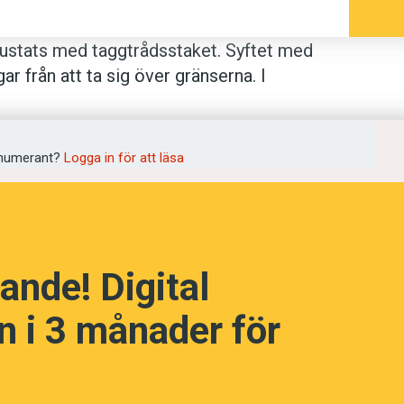
trustats med taggtrådsstaket. Syftet med
gar från att ta sig över gränserna. I
nären Banksy en missnöjespark med
ev Expressens Amanda Svensson ett
r ett brett grepp på de innovationer
numerant?
Logga in för att läsa
ar man inte ska kunna sitta ordentligt
 och de företag som gjort sig pengar på
ande! Digital
 i 3 månader för