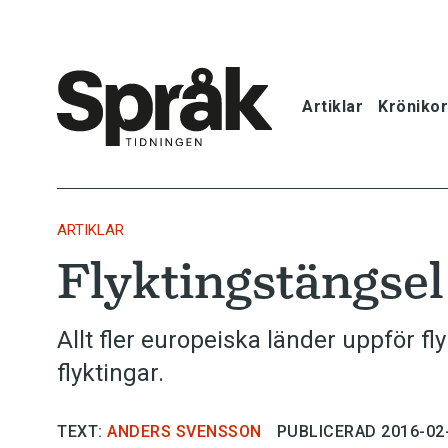
Artiklar
Krönikor
Hem
Artiklar
ARTIKLAR
Flyktingstängsel
Krönikor
Språkfrågor
Allt fler europeiska länder uppför fl
flyktingar.
Skrivtips
TEXT:
ANDERS SVENSSON
PUBLICERAD 2016-02
Bokrecensi