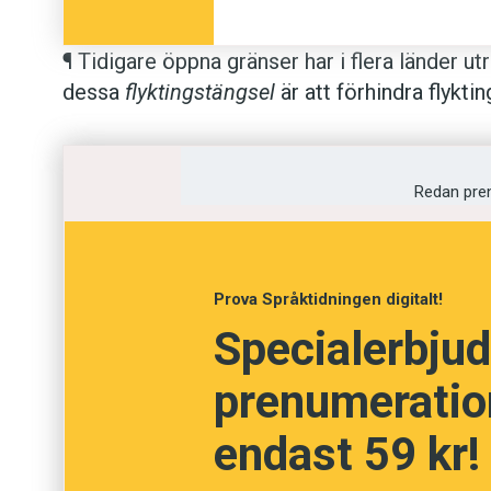
¶ Tidigare öppna gränser har i flera länder u
dessa
flyktingstängsel
är att förhindra flyktin
brittiska Weston-super-Mare skapade konst
dessa stängsel som förebild. Så här beskr
besök i parken: ”Minimuseet Cruel designs ta
Redan pre
som gjort världen till ett sämre ställe – bänk
på, övervakningskameror, flyktingstängsel –
dem.”
Prova Språktidningen digitalt!
Specialerbjud
prenumeration
endast 59 kr!