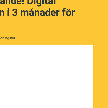
ande! Digital
 i 3 månader för
ndningstid.