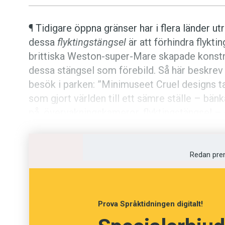
Kviss
¶ Tidigare öppna gränser har i flera länder u
dessa
flyktingstängsel
är att förhindra flyktin
Podden
brittiska Weston-super-Mare skapade konst
dessa stängsel som förebild. Så här beskr
Anmäl till 
besök i parken: ”Minimuseet Cruel designs ta
som gjort världen till ett sämre ställe – bänk
Föreslå nyo
på, övervakningskameror, flyktingstängsel –
dem.”
Annonsera
Redan pre
Prenumerer
Läs Språkti
Prova Språktidningen digitalt!
Press