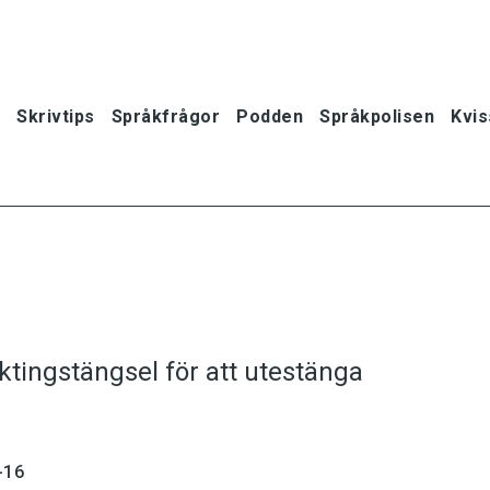
Skrivtips
Språkfrågor
Podden
Språkpolisen
Kvis
yktingstängsel för att utestänga
-16
oner