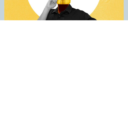
Fler idéer på förstaspråket
ARTIKLAR
Kreativiteten hämmas när en person inte kan använda sitt
förstaspråk. Det visar en studie utförd vid universitetet Koç i
Turkiet. Deltagarna var studenter som hade turkiska som
förstaspråk men som också behärskade engelska på hög nivå.
Studenterna fick göra två olika försök på både turkiska och
engelska. Det första gick ut på att hitta på nya
användningsområden för vardagsföremål. Det andra handlade
om att finna ett gemensamt ord för tre ord som inte tycktes ha
något samband. Resultaten var genomgående bättre när
testpersonerna använde turkiska. Idéerna var både fler och mer
originella. Förklaringen är enligt forskarna att det är lättare att…