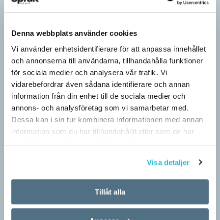
Denna webbplats använder cookies
Vi använder enhetsidentifierare för att anpassa innehållet
och annonserna till användarna, tillhandahålla funktioner
för sociala medier och analysera vår trafik. Vi
vidarebefordrar även sådana identifierare och annan
information från din enhet till de sociala medier och
annons- och analysföretag som vi samarbetar med.
Hundfiskare vill få någon på kroken
Dessa kan i sin tur kombinera informationen med annan
ARTIKLAR
information som du har tillhandahållit eller som de har
Fråga: Jag har hört om catfishing, men nu har jag sett
samlat in när du har använt deras tjänster.
dogfishing användas om folks profiler på dejtningappar också.
Visa detaljer
Vad betyder det? Jona Svar: Både…
Tillåt alla