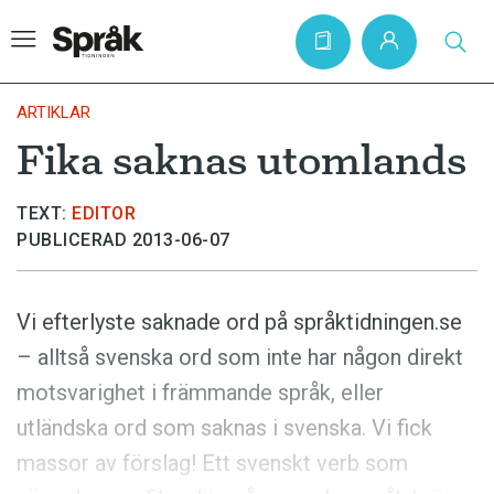
ARTIKLAR
Fika saknas utomlands
Hem
TEXT:
EDITOR
Artiklar
PUBLICERAD 2013-06-07
Krönikor
Språkfrågor
Vi efterlyste saknade ord på språktidningen.se
Skrivtips
– alltså svenska ord som inte har någon direkt
Bokrecensioner
motsvarighet i främmande språk, eller
Kviss
utländska ord som saknas i svenska. Vi fick
massor av förslag! Ett svenskt verb som
Podden