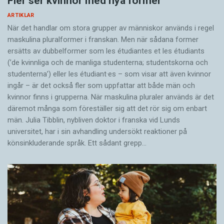
Fler ser kvinnor med nya former
ARTIKLAR
När det handlar om stora grupper av människor används i regel
maskulina pluralformer i franskan. Men när sådana ­former
ersätts av dubbel­former som les étudiantes et les étudiants
(’de kvinnliga och de manliga studenterna; studentskorna och
studenterna’) eller les étudiant·es – som visar att även kvinnor
ingår – är det också fler som uppfattar att både män och
kvinnor finns i grupperna. När maskulina pluraler används är det
där­emot många som föreställer sig att det rör sig om enbart
män. Julia Tibblin, nybliven doktor i franska vid Lunds
universitet, har i sin avhandling undersökt reaktioner på
könsinkluderande språk. Ett sådant grepp…