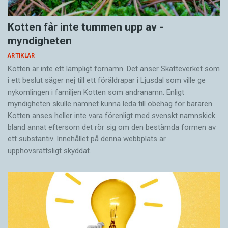
Kotten får inte tummen upp av ­
myndigheten
ARTIKLAR
Kotten är inte ett lämpligt förnamn. Det anser Skatte­verket som
i ett beslut säger nej till ett föräldra­par i Ljusdal som ville ge
nykomlingen i familjen Kotten som andranamn. Enligt
myndigheten skulle namnet kunna leda till obehag för bäraren.
Kotten anses heller inte vara förenligt med svenskt namnskick
bland annat eftersom det rör sig om den bestämda formen av
ett substantiv. Innehållet på denna webbplats är
upphovsrättsligt skyddat.