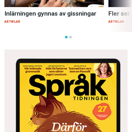
Inlärningen gynnas av gissningar
Fler ser
ARTIKLAR
ARTIKLAR