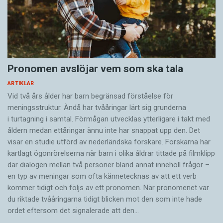
Pronomen avslöjar vem som ska tala
ARTIKLAR
Vid två års ålder har barn begränsad förståelse för
meningsstruktur. Ändå har tvååringar lärt sig grunderna
i turtagning i samtal. Förmågan utvecklas ytterligare i takt med
åldern medan ettåringar ännu inte har snappat upp den. Det
visar en studie utförd av nederländska forskare. Forskarna har
kartlagt ögonrörelserna när barn i olika åldrar tittade på filmklipp
där dialogen mellan två personer bland annat innehöll frågor –
en typ av meningar som ofta kännetecknas av att ett verb
kommer tidigt och följs av ett pronomen. När pronomenet var
du riktade tvååringarna tidigt blicken mot den som inte hade
ordet eftersom det ­signalerade att den…