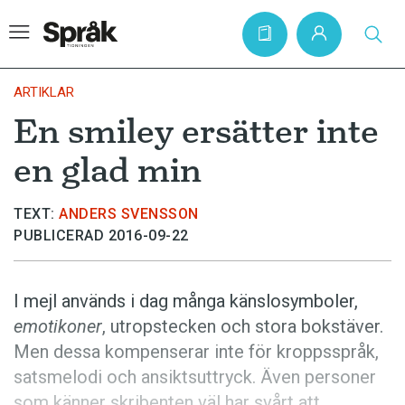
ARTIKLAR
En smiley ersätter inte
Hem
en glad min
Artiklar
Krönikor
TEXT:
ANDERS SVENSSON
PUBLICERAD 2016-09-22
Språkfrågor
Skrivtips
I mejl används i dag många känslosymboler,
Bokrecensioner
emotikoner
, utropstecken och stora bokstäver.
Kviss
Men dessa kompenserar inte för kroppsspråk,
satsmelodi och ansiktsuttryck. Även personer
Podden
som känner skribenten väl har svårt att