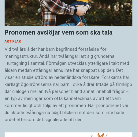
Pronomen avslöjar vem som ska tala
ARTIKLAR
Vid två års ålder har barn begränsad förståelse för
meningsstruktur. Ändå har tvååringar lärt sig grunderna
i turtagning i samtal. Förmågan utvecklas ytterligare i takt med
åldern medan ettåringar ännu inte har snappat upp den. Det
visar en studie utförd av nederländska forskare. Forskarna har
kartlagt ögonrörelserna när barn i olika åldrar tittade på filmklipp
där dialogen mellan två personer bland annat innehöll frågor –
en typ av meningar som ofta kännetecknas av att ett verb
kommer tidigt och följs av ett pronomen. När pronomenet var
du riktade tvååringarna tidigt blicken mot den som inte hade
ordet eftersom det ­signalerade att den…