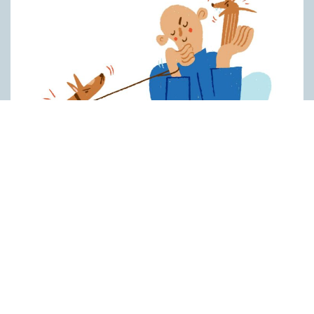
Hundfiskare vill få någon på kroken
ARTIKLAR
Fråga: Jag har hört om catfishing, men nu har jag sett
dogfishing användas om folks profiler på dejtningappar också.
Vad betyder det? Jona Svar: Både catfishing och dogfishing
handlar i grunden om att låtsas vara någon man inte är online
för att få en fördel, till exempel på dejtningappar. Catfishing är
det ursprungliga uttrycket av dessa två och innebär att man
skapar sig en falsk identitet online med hjälp av någon annans