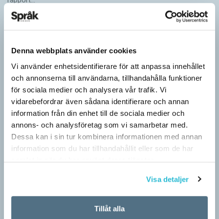
Denna webbplats använder cookies
Vi använder enhetsidentifierare för att anpassa innehållet
och annonserna till användarna, tillhandahålla funktioner
för sociala medier och analysera vår trafik. Vi
vidarebefordrar även sådana identifierare och annan
information från din enhet till de sociala medier och
annons- och analysföretag som vi samarbetar med.
Dessa kan i sin tur kombinera informationen med annan
Inlärningen gynnas av gissningar
information som du har tillhandahållit eller som de har
samlat in när du har använt deras tjänster.
ARTIKLAR
Först se en bild. Sedan gissa ordet för det bilden föreställer för
Visa detaljer
att därefter få det rätta svaret. Det inslaget finns i flera
populära appar…
Tillåt alla