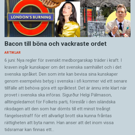
Bacon till böna och vackraste ordet
ARTIKLAR
6 juni: Nya regler för svenskt medborgarskap träder i kraft. I
kraven ingår kunskaper om det svenska samhället och i det
svenska språket. Den som inte kan bevisa sina kunskaper
genom exempelvis betyg i svenska i sfi kommer vid ett senare
tillfälle att behöva göra ett språktest. Det är ännu inte klart när
provet i svenska ska införas. Sigurður Helgi Pálmason,
alltingsledamot för Folkets parti, föreslår i den isländska
riksdagen att den som har dömts till ett minst treårigt
fängelsestraff för ett allvarligt brott ska kunna fråntas
rättigheten att byta namn. Han anser att det inom vissa
tidsramar kan finnas ett…