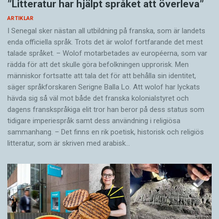
”Litteratur har hjälpt språket att överleva”
ARTIKLAR
I Senegal sker nästan all utbildning på franska, som är landets
enda officiella språk. Trots det är wolof fortfarande det mest
talade språket. – Wolof motarbetades av européerna, som var
rädda för att det skulle göra befolkningen upprorisk. Men
människor fortsatte att tala det för att behålla sin identitet,
säger språkforskaren Serigne Balla Lo. Att wolof har lyckats
hävda sig så väl mot både det franska kolonialstyret och
dagens franskspråkiga elit tror han beror på dess status som
tidigare imperiespråk samt dess användning i religiösa
sammanhang. – Det finns en rik poetisk, historisk och reli­giös
litteratur, som är skriven med arabisk…