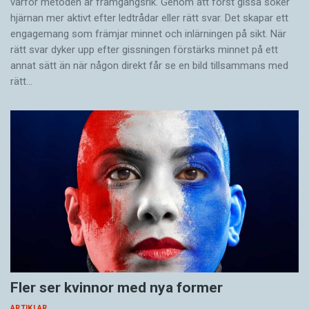
varför metoden är framgångsrik. Genom att först gissa ­söker
hjärnan mer aktivt ­efter ledtrådar eller rätt svar. Det skapar ett
engagemang som främjar minnet och inlärningen på sikt. När
rätt svar dyker upp efter gissningen förstärks minnet på ett
annat sätt än när någon direkt får se en bild tillsammans med
rätt…
Fler ser kvinnor med nya former
ARTIKLAR