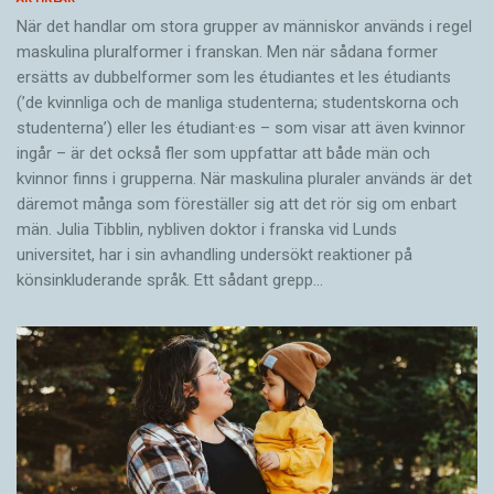
När det handlar om stora grupper av människor används i regel
maskulina pluralformer i franskan. Men när sådana ­former
ersätts av dubbel­former som les étudiantes et les étudiants
(’de kvinnliga och de manliga studenterna; studentskorna och
studenterna’) eller les étudiant·es – som visar att även kvinnor
ingår – är det också fler som uppfattar att både män och
kvinnor finns i grupperna. När maskulina pluraler används är det
där­emot många som föreställer sig att det rör sig om enbart
män. Julia Tibblin, nybliven doktor i franska vid Lunds
universitet, har i sin avhandling undersökt reaktioner på
könsinkluderande språk. Ett sådant grepp…