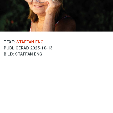
Anmäl till språkpolisen
Föreslå nyord
Annonsera
Prenumerera
Läs Språktidningen digitalt
TEXT:
STAFFAN ENG
PUBLICERAD 2025-10-13
Press
BILD: STAFFAN ENG