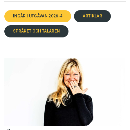
INGÅR I UTGÅVAN 2026-4
ARTIKLAR
SPRÅKET OCH TALAREN