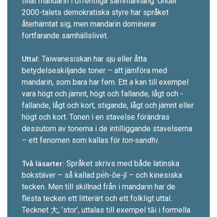
tillät mandarin i offentliga sammanhang. Under
2000-talets demokratiska styre har språket
återhämtat sig, men mandarin dominerar
fortfarande samhällslivet.
Taiwanesiskan har sju eller åtta
Uttal:
betydelseskiljande toner – att jämföra med
mandarin, som bara har fem. Ett
a
kan till exempel
vara högt och jämnt, högt och fallande, lågt och ­
fallande, lågt och kort, stigande, lågt och jämnt ­eller
högt och kort. Tonen i en stavelse förändras
dessutom av tonerna i de intilliggande stavelserna
– ett fenomen som kallas för
ton-sandhi.
Språket skrivs med både latinska
Två läsarter:
bokstäver – så ­kallad pe̍h-ōe-jī – och kinesiska
tecken. Men till skillnad från i mandarin har de
flesta tecken ett litterärt och ett folkligt uttal.
Tecknet 大, ’stor’, uttalas till exempel tāi i formella