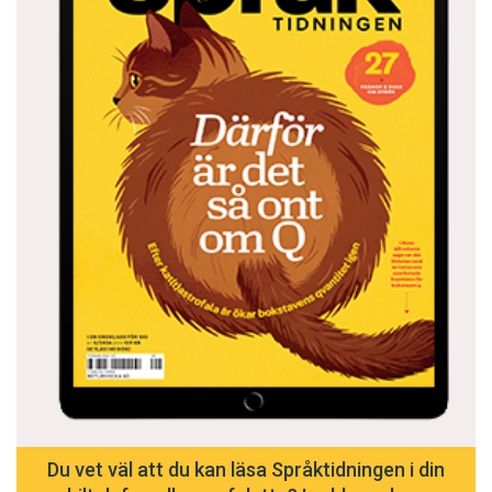
ordet
piraya
kamisa
= ’skjorta’, av spanskans
camisa
med
samma betydelse – spanska lånord är vanliga
a
/
ã
=’frukt; skugga’ – flera ord består av en enda
bokstav, där tecknet tilde är ­betydelseskiljande
jaguarete ra’y ipara jeỹmante va’erã
= ’jaguarens
unge är också spräcklig’ – motsvarar svenskans
’äpplet faller inte långt från trädet’
Du vet väl att du kan läsa Språktidningen i din