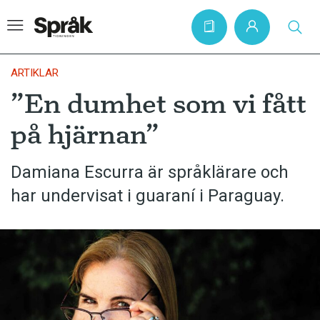
ARTIKLAR
”En dumhet som vi fått
Hem
på hjärnan”
Artiklar
Krönikor
Damiana Escurra är språklärare och
har undervisat i guaraní i Paraguay.
Språkfrågor
Skrivtips
Bokrecensioner
Kviss
Podden