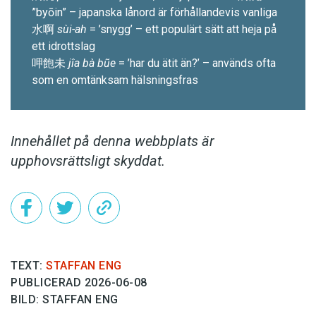
”byōin” – japanska lånord är för­hållandevis vanliga
水啊
sùi-ah
= ’snygg’ – ett populärt sätt att heja på
ett idrottslag
呷飽未
jîa bà bũe
= ’har du ätit än?’ – används ofta
som en omtänksam hälsningsfras
Innehållet på denna webbplats är
upphovsrättsligt skyddat.
TEXT:
STAFFAN ENG
PUBLICERAD 2026-06-08
BILD: STAFFAN ENG