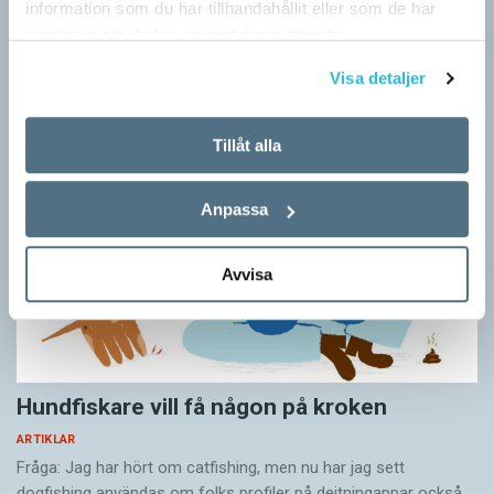
information som du har tillhandahållit eller som de har
Vid två års ålder har barn begränsad förståelse för
samlat in när du har använt deras tjänster.
meningsstruktur. Ändå har tvååringar lärt sig grunderna
i turtagning i samtal. Förmågan utvecklas ytterligare i takt med…
Visa detaljer
Tillåt alla
Anpassa
Avvisa
Hundfiskare vill få någon på kroken
ARTIKLAR
Fråga: Jag har hört om catfishing, men nu har jag sett
dogfishing användas om folks profiler på dejtningappar också.