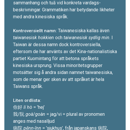
sammanhang och tuā vid konkreta vardags­
beskrivningar. Grammatiken har betydande likheter
med andra kinesiska språk.
Taiwanesiska kallas även
Kontroversiellt namn:
taiwanesisk hokkien
och
taiwanesisk sydlig min
. I
Taiwan är dessa namn dock kontrover­siella,
eftersom de har använts av det Kina-nationalistiska
partiet Kuomintang för att betona språkets
kinesiska ursprung. Vissa minoritets­grupper
motsätter sig å andra sidan namnet taiwanesiska,
som de menar ger sken av att språket är hela
Taiwans språk.
Liten ordlista:
你好
lí hò
= ’hej’
我/阮
goà
/
goàn
= jag/vi = ­plural av pronomen
anges med nasalljud
病院
pēnn-īnn
= ’sjukhus’, från japanskans 病院,