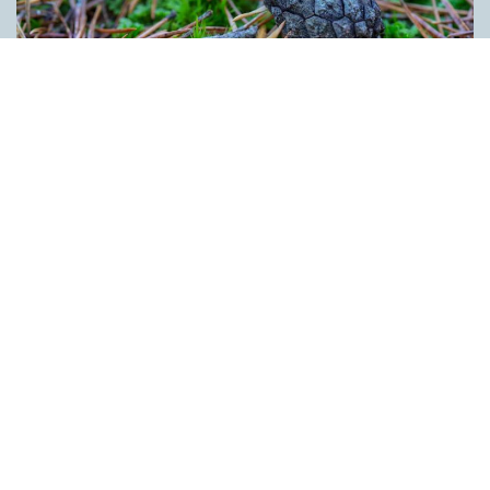
Kotten får inte tummen upp av ­
myndigheten
ARTIKLAR
Kotten är inte ett lämpligt förnamn. Det anser Skatte­verket som
i ett beslut säger nej till ett föräldra­par i Ljusdal som ville ge
nykomlingen i familjen Kotten som andranamn. Enligt
myndigheten skulle namnet kunna leda till obehag för bäraren.
Kotten anses heller inte vara förenligt med svenskt namnskick
bland annat eftersom det rör sig om den bestämda formen av
ett substantiv. Innehållet på denna webbplats är
upphovsrättsligt skyddat.