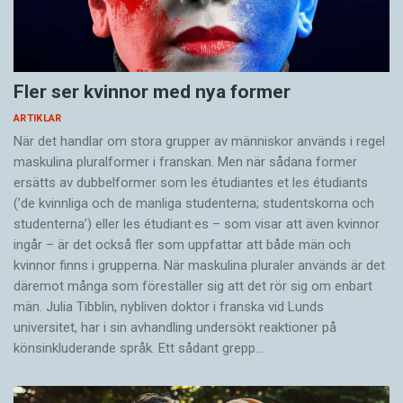
Fler ser kvinnor med nya former
ARTIKLAR
När det handlar om stora grupper av människor används i regel
maskulina pluralformer i franskan. Men när sådana ­former
ersätts av dubbel­former som les étudiantes et les étudiants
(’de kvinnliga och de manliga studenterna; studentskorna och
studenterna’) eller les étudiant·es – som visar att även kvinnor
ingår – är det också fler som uppfattar att både män och
kvinnor finns i grupperna. När maskulina pluraler används är det
där­emot många som föreställer sig att det rör sig om enbart
män. Julia Tibblin, nybliven doktor i franska vid Lunds
universitet, har i sin avhandling undersökt reaktioner på
könsinkluderande språk. Ett sådant grepp…