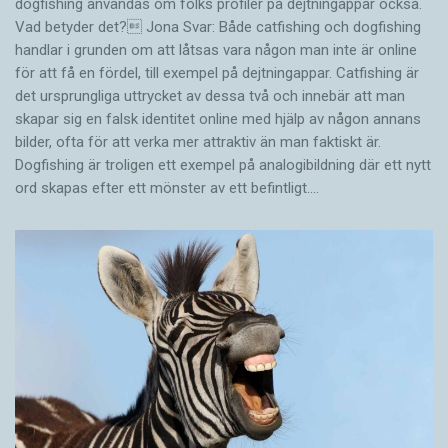
dogfishing användas om folks profiler på dejtningappar också.
Vad betyder det? Jona Svar: Både catfishing och dogfishing
handlar i grunden om att låtsas vara någon man inte är online
för att få en fördel, till exempel på dejtningappar. Catfishing är
det ursprungliga uttrycket av dessa två och innebär att man
skapar sig en falsk identitet online med hjälp av någon annans
bilder, ofta för att verka mer attraktiv än man faktiskt är.
Dogfishing är troligen ett exempel på analogibildning där ett nytt
ord skapas efter ett mönster av ett befintligt.…