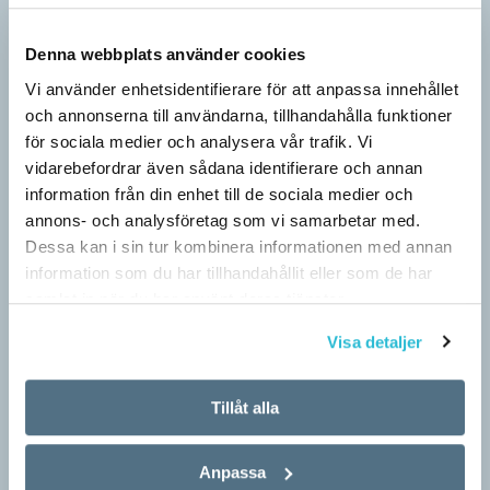
Denna webbplats använder cookies
Vi använder enhetsidentifierare för att anpassa innehållet
och annonserna till användarna, tillhandahålla funktioner
för sociala medier och analysera vår trafik. Vi
vidarebefordrar även sådana identifierare och annan
information från din enhet till de sociala medier och
annons- och analysföretag som vi samarbetar med.
Dessa kan i sin tur kombinera informationen med annan
information som du har tillhandahållit eller som de har
Pronomen avslöjar vem som ska tala
samlat in när du har använt deras tjänster.
ARTIKLAR
Vid två års ålder har barn begränsad förståelse för
Visa detaljer
meningsstruktur. Ändå har tvååringar lärt sig grunderna
i turtagning i samtal. Förmågan utvecklas ytterligare i takt med…
Tillåt alla
Anpassa