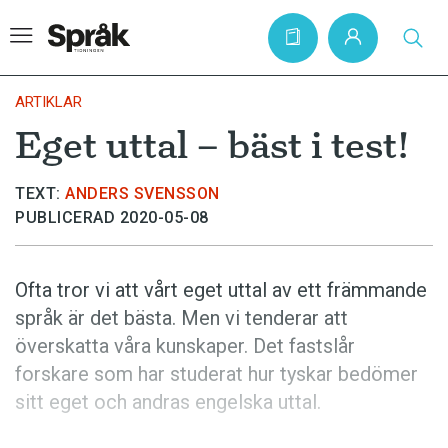
ARTIKLAR
Eget uttal – bäst i test!
Hem
TEXT:
ANDERS SVENSSON
Artiklar
PUBLICERAD 2020-05-08
Krönikor
Språkfrågor
Ofta tror vi att vårt eget uttal av ett främmande
Skrivtips
språk är det bästa. Men vi tenderar att
överskatta våra kunskaper. Det fastslår
Bokrecensioner
forskare som har studerat hur tyskar bedömer
Kviss
sitt eget och andras engelska uttal.
Podden