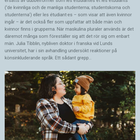
ersätts av dubbel­former som les étudiantes et les étudiants
(’de kvinnliga och de manliga studenterna; studentskorna och
studenterna’) eller les étudiant·es – som visar att även kvinnor
ingår – är det också fler som uppfattar att både män och
kvinnor finns i grupperna. När maskulina pluraler används är det
där­emot många som föreställer sig att det rör sig om enbart
män. Julia Tibblin, nybliven doktor i franska vid Lunds
universitet, har i sin avhandling undersökt reaktioner på
könsinkluderande språk. Ett sådant grepp…