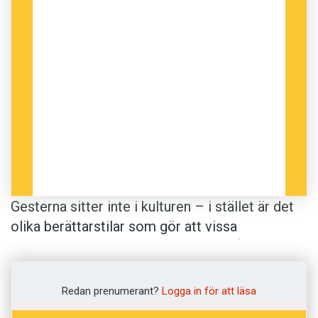
Gesterna sitter inte i kulturen – i stället är det
olika berättarstilar som gör att vissa
gestikulerar mer än andra. Det fastslår forskare
i psykologi vid University of Alberta, Kanada. I
en studie fick personer som hade spanska,
Redan prenumerant?
Logga in för att läsa
franska, hindi eller kinesiska som modersmål