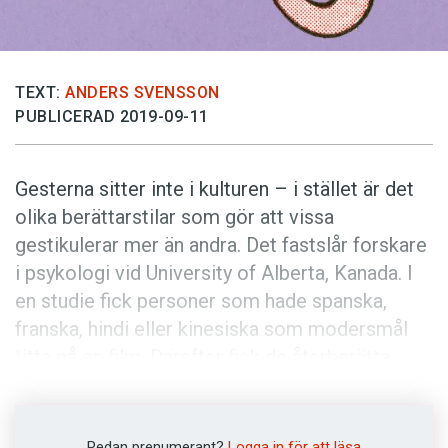
Anmäl till språkpolisen
Föreslå nyord
Annonsera
TEXT:
ANDERS SVENSSON
PUBLICERAD 2019-09-11
Prenumerera
Läs Språktidningen digitalt
Gesterna sitter inte i kulturen – i stället är det
Press
olika berättarstilar som gör att vissa
gestikulerar mer än andra. Det fastslår forskare
i psykologi vid University of Alberta, Kanada. I
en studie fick personer som hade spanska,
franska, hindi eller kinesiska som modersmål
titta på en film. Därefter fick de återberätta
innehållet.
De som talade spanska och franska återgav
Redan prenumerant?
Logga in för att läsa