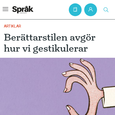
ARTIKLAR
Berättarstilen avgör
Hem
hur vi gestikulerar
Artiklar
Krönikor
Språkfrågor
Skrivtips
Bokrecensioner
Kviss
Podden