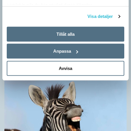
samlat in när du har använt deras tjänster.
Visa detaljer
Tillåt alla
Hundfiskare vill få någon på kroken
ARTIKLAR
Anpassa
Fråga: Jag har hört om catfishing, men nu har jag sett
dogfishing användas om folks profiler på dejtningappar också.
Vad betyder det? Jona Svar: Både…
Avvisa