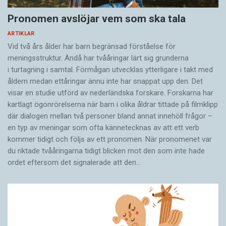
Pronomen avslöjar vem som ska tala
ARTIKLAR
Vid två års ålder har barn begränsad förståelse för
meningsstruktur. Ändå har tvååringar lärt sig grunderna
i turtagning i samtal. Förmågan utvecklas ytterligare i takt med
åldern medan ettåringar ännu inte har snappat upp den. Det
visar en studie utförd av nederländska forskare. Forskarna har
kartlagt ögonrörelserna när barn i olika åldrar tittade på filmklipp
där dialogen mellan två personer bland annat innehöll frågor –
en typ av meningar som ofta kännetecknas av att ett verb
kommer tidigt och följs av ett pronomen. När pronomenet var
du riktade tvååringarna tidigt blicken mot den som inte hade
ordet eftersom det ­signalerade att den…