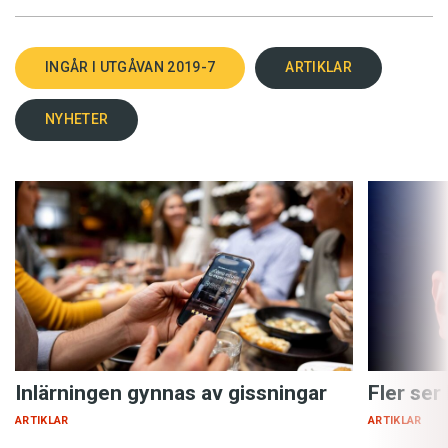
INGÅR I UTGÅVAN 2019-7
ARTIKLAR
NYHETER
Inlärningen gynnas av gissningar
Fler ser
ARTIKLAR
ARTIKLAR