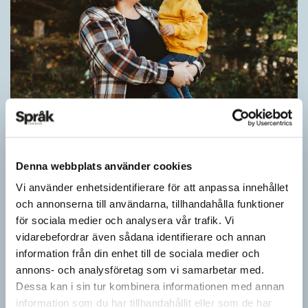
Pronomen avslöjar vem som ska tala
ARTIKLAR
Vid två års ålder har barn begränsad förståelse för
Denna webbplats använder cookies
meningsstruktur. Ändå har tvååringar lärt sig grunderna
Vi använder enhetsidentifierare för att anpassa innehållet
i turtagning i samtal. Förmågan utvecklas ytterligare i takt med…
och annonserna till användarna, tillhandahålla funktioner
för sociala medier och analysera vår trafik. Vi
vidarebefordrar även sådana identifierare och annan
information från din enhet till de sociala medier och
annons- och analysföretag som vi samarbetar med.
Dessa kan i sin tur kombinera informationen med annan
information som du har tillhandahållit eller som de har