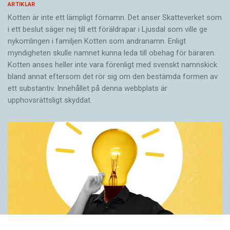
ARTIKLAR
Kotten är inte ett lämpligt förnamn. Det anser Skatte­verket som
i ett beslut säger nej till ett föräldra­par i Ljusdal som ville ge
nykomlingen i familjen Kotten som andranamn. Enligt
myndigheten skulle namnet kunna leda till obehag för bäraren.
Kotten anses heller inte vara förenligt med svenskt namnskick
bland annat eftersom det rör sig om den bestämda formen av
ett substantiv. Innehållet på denna webbplats är
upphovsrättsligt skyddat.