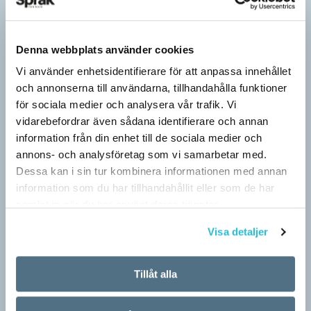
Denna webbplats använder cookies
Vi använder enhetsidentifierare för att anpassa innehållet
och annonserna till användarna, tillhandahålla funktioner
för sociala medier och analysera vår trafik. Vi
vidarebefordrar även sådana identifierare och annan
information från din enhet till de sociala medier och
annons- och analysföretag som vi samarbetar med.
Dessa kan i sin tur kombinera informationen med annan
information som du har tillhandahållit eller som de har
samlat in när du har använt deras tjänster.
Pronomen avslöjar vem som ska tala
ARTIKLAR
Visa detaljer
Vid två års ålder har barn begränsad förståelse för
meningsstruktur. Ändå har tvååringar lärt sig grunderna
Tillåt alla
i turtagning i samtal. Förmågan utvecklas ytterligare i takt med…