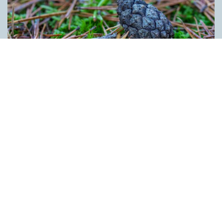
Kotten får inte tummen upp av ­
myndigheten
ARTIKLAR
Kotten är inte ett lämpligt förnamn. Det anser Skatte­verket som
i ett beslut säger nej till ett föräldra­par i Ljusdal som ville ge
nykomlingen i familjen Kotten som andranamn. Enligt
myndigheten skulle namnet kunna leda till obehag för bäraren.
Kotten anses heller inte vara förenligt med svenskt namnskick
bland annat eftersom det rör sig om den bestämda formen av
ett substantiv. Innehållet på denna webbplats är
upphovsrättsligt skyddat.