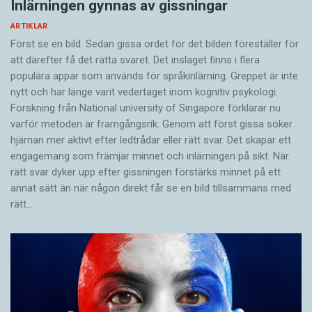
Inlärningen gynnas av gissningar
ARTIKLAR
Först se en bild. Sedan gissa ordet för det bilden föreställer för
att därefter få det rätta svaret. Det inslaget finns i flera
populära appar som används för språkinlärning. Greppet är inte
nytt och har länge varit vedertaget inom kognitiv psykologi.
Forskning från National university of Singa­pore förklarar nu
varför metoden är framgångsrik. Genom att först gissa ­söker
hjärnan mer aktivt ­efter ledtrådar eller rätt svar. Det skapar ett
engagemang som främjar minnet och inlärningen på sikt. När
rätt svar dyker upp efter gissningen förstärks minnet på ett
annat sätt än när någon direkt får se en bild tillsammans med
rätt…