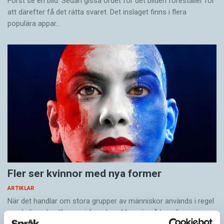
Först se en bild. Sedan gissa ordet för det bilden föreställer för
att därefter få det rätta svaret. Det inslaget finns i flera
populära appar…
Fler ser kvinnor med nya former
ARTIKLAR
När det handlar om stora grupper av människor används i regel
maskulina pluralformer i franskan. Men när sådana ­former
ersätts av dubbel­former som les étudiantes…