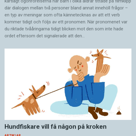
kartlagt ögonrörelserna när barn i olika åldrar tittade på filmklipp
där dialogen mellan två personer bland annat innehöll frågor –
en typ av meningar som ofta kännetecknas av att ett verb
kommer tidigt och följs av ett pronomen. När pronomenet var
du riktade tvååringarna tidigt blicken mot den som inte hade
ordet eftersom det ­signalerade att den…
Hundfiskare vill få någon på kroken
ARTIKLAR