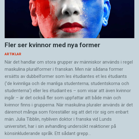
Fler ser kvinnor med nya former
ARTIKLAR
När det handlar om stora grupper av människor används i regel
maskulina pluralformer i franskan. Men när sådana ­former
ersätts av dubbel­former som les étudiantes et les étudiants
(’de kvinnliga och de manliga studenterna; studentskorna och
studenterna’) eller les étudiant·es – som visar att även kvinnor
ingår – är det också fler som uppfattar att både män och
kvinnor finns i grupperna. När maskulina pluraler används är det
där­emot många som föreställer sig att det rör sig om enbart
män. Julia Tibblin, nybliven doktor i franska vid Lunds
universitet, har i sin avhandling undersökt reaktioner på
könsinkluderande språk. Ett sådant grepp…