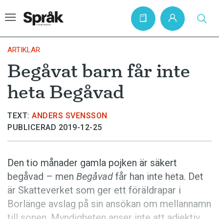
ARTIKLAR
Begåvat barn får inte
Hem
heta Begåvad
Artiklar
Krönikor
TEXT:
ANDERS SVENSSON
PUBLICERAD 2019-12-25
Språkfrågor
Skrivtips
Den tio månader gamla pojken är säkert
Bokrecensioner
begåvad – men
Begåvad
får han inte heta. Det
Kviss
är Skatteverket som ger ett föräldrapar i
Borlänge avslag på sin ansökan om mellannamn
Podden
till sonen. Myndigheten anser inte att adjektiv