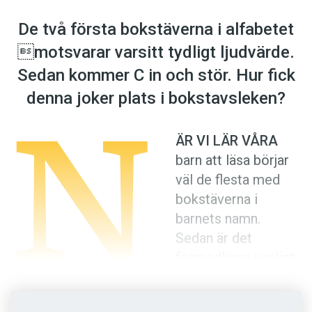
Anmäl till språkpolisen
De två första bokstäverna i alfabetet
Föreslå nyord
motsvarar varsitt tydligt ljudvärde.
Annonsera
Sedan kommer C in och stör. Hur fick
Prenumerera
N
denna joker plats i bokstavsleken?
Läs Språktidningen digitalt
Press
ÄR VI LÄR VÅRA
barn att läsa börjar
väl de flesta med
bokstäverna i
barnets namn.
Sedan är det
förmodligen vanligt
att man sätter i gång
med alfabetets bokstäver – i tur och ordning.