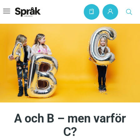
Hem
Artiklar
Krönikor
Språkfrågor
Skrivtips
Bokrecensioner
A och B – men varför
Kviss
C?
Podden