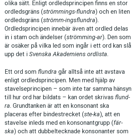
olika sätt. Enligt ordledsprincipen finns en stor
ordledsgräns (
strömmings-flundra
) och en liten
ordledsgräns (
strömm-ingsflundra
).
Ordledsprincipen innebär även att ordled delas
in i stam och ändelser (
strömming-ar
). Den som
är osäker på vilka led som ingår i ett ord kan slå
upp det i
Svenska Akademiens ordlista
.
Ett ord som
flundra
går alltså inte att avstava
enligt ordledsprincipen. Men med hjälp av
stavelseprincipen – som inte tar samma hänsyn
till hur ord har bildats – kan ordet skrivas
flund-
ra
. Grundtanken är att en konsonant ska
placeras efter bindestrecket (
ste-ka
), att en
stavelse inleds med en konsonantgrupp (
fär-
ska
) och att dubbeltecknade konsonanter som