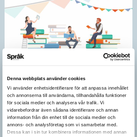
Skapa ett eget event
Denna webbplats använder cookies
TIPS
Vi använder enhetsidentifierare för att anpassa innehållet
Du tycker att det saknas något. Ett arrangemang där du hade
och annonserna till användarna, tillhandahålla funktioner
velat sitta i publiken. Eller stå på scen. Något för dem som gillar
för sociala medier och analysera vår trafik. Vi
böcker.…
vidarebefordrar även sådana identifierare och annan
information från din enhet till de sociala medier och
annons- och analysföretag som vi samarbetar med.
Dessa kan i sin tur kombinera informationen med annan