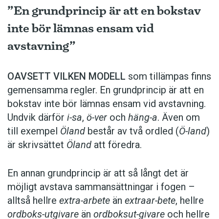
”En grundprincip är att en bokstav
inte bör lämnas ensam vid
avstavning”
OAVSETT VILKEN MODELL
som tillämpas finns
gemensamma regler. En grundprincip är att en
bokstav inte bör lämnas ensam vid avstavning.
Undvik därför
i-sa
,
ö-ver
och
häng-a
. Även om
till exempel
Öland
består av två ordled (
Ö-land
)
är skrivsättet
Öland
att föredra.
En annan grundprincip är att så långt det är
möjligt avstava sammansättningar i fogen –
alltså hellre
extra-arbete
än
extraar-bete
, hellre
ordboks-utgivare
än
ordboksut-givare
och hellre