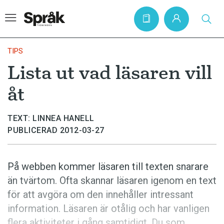
TIPS
Lista ut vad läsaren vill
Hem
åt
Artiklar
Krönikor
TEXT: LINNEA HANELL
PUBLICERAD 2012-03-27
Språkfrågor
Skrivtips
På webben kommer läsaren till texten snarare
Bokrecensioner
än tvärtom. Ofta skannar läsaren igenom en text
Kviss
för att avgöra om den innehåller intressant
information. Läsaren är otålig och har vanligen
Podden
flera aktiviteter i gång samtidigt. Du som