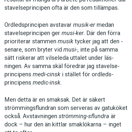
stavelseprincipen ofta är den som tillämpas.
Ordledsprincipen avstavar
musik-er
medan
stavelseprincipen ger
musi-ker
. Där den förra
prioriterar stammen
musik
tycker jag att den ­
senare, som bryter vid
musi-
, inte på samma
sätt riskerar att vilseleda uttalet under läs­
ningen. Av samma skäl föredrar jag stavelse­
principens
medi-cinsk
i stället för ordleds­
principens
medic-insk
.
Men detta är en smaksak. Det är säkert
strömmingsflundran som serveras av gatu­köket
också. Avstavningen
strömming-sflundra
är
dock – hur den än kittlar smaklökarna – inget