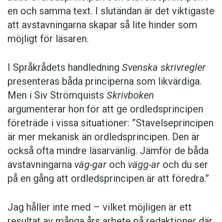
en och samma text. I slutändan är det viktigaste
att avstavningarna skapar så lite hinder som
möjligt för läsaren.
I Språkrådets handledning
Svenska skrivregler
presenteras båda principerna som likvärdiga.
Men i Siv Strömquists
Skrivboken
argumenterar hon för att ge ordledsprincipen
företräde i vissa situationer: ”Stavelseprincipen
är mer mekanisk än ordledsprincipen. Den är
också ofta mindre läsarvänlig. Jämför de båda
avstavningarna
väg-gar
och
vägg-ar
och du ser
på en gång att ordledsprincipen är att föredra.”
Jag håller inte med – vilket möjligen är ett
resultat av många års arbete på redaktioner där