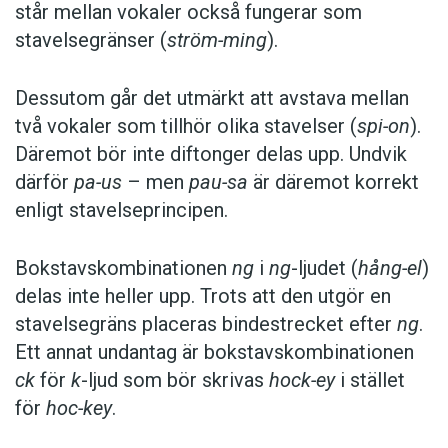
står mellan vokaler också fungerar som
stavelsegränser (
ström-ming
).
Dessutom går det utmärkt att avstava mellan
två vokaler som tillhör olika stavelser (
spi-on
).
Däremot bör inte diftonger delas upp. Undvik
därför
pa-us
– men
pau-sa
är däremot korrekt
enligt stavelseprincipen.
Bokstavskombinationen
ng
i
ng
-ljudet (
hång-el
)
delas inte heller upp. Trots att den utgör en
stavelsegräns placeras bindestrecket efter
ng
.
Ett annat undantag är bokstavskombinationen
ck
för
k
-ljud som bör skrivas
hock-ey
i stället
för
hoc-key
.