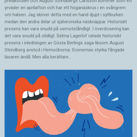
predikstolen och August Strindbergs Carlsson ­kommer som ett
yrväder en aprilafton och har ett höganäskrus i en svångrem
om halsen. Jag skriver detta med en hand djupt i syltburken
medan den andra delar ut självironiska näsknäppar. Historiskt
presens kan vara snudd på oemotståndligt. I överdosering kan
det vara snudd på olidligt. Selma Lagerlöf ratade historiskt
presens i ­inledningen av Gösta Berlings saga liksom August
Strindberg avstod i Hemsöborna. ­Scenernas styrka fångade
läsaren ändå. Men alla berättare…