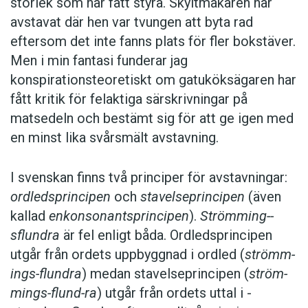
storlek som har fått styra. Skyltmakaren har
avstavat där hen var tvungen att byta rad
eftersom det inte fanns plats för fler bokstäver.
Men i min fantasi funderar jag
konspirationsteoretiskt om gatuköksägaren har
fått kritik för felaktiga särskrivningar på
matsedeln och bestämt sig för att ge igen med
en minst lika svårsmält avstavning.
I svenskan finns två principer för avstavningar:
ordledsprincipen
och
stavelseprincipen
(även
kallad
enkonsonantsprincipen
).
Strömming-­
sflundra
är fel enligt båda. ­Ordledsprincipen
utgår från ordets uppbyggnad i ordled (
strömm-
ings-flundra
) medan stavelseprincipen (
ström-
mings-flund-ra
) utgår från ordets uttal i ­