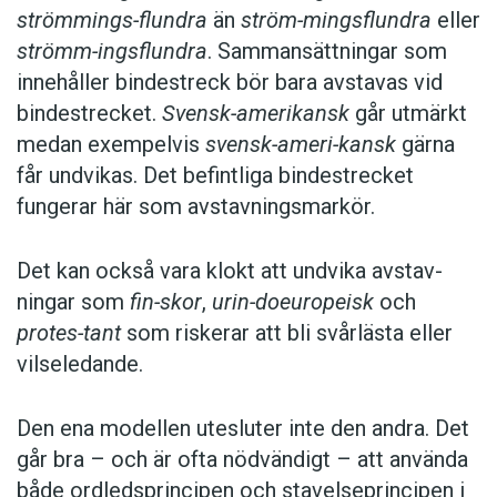
strömmings-flundra
än
ström-mingsflundra
eller
strömm-ingsflundra
. Sammansättningar som
innehåller bindestreck bör bara avstavas vid
bindestrecket.
Svensk-amerikansk
går utmärkt
medan exempelvis
svensk-ameri-kansk
gärna
får undvikas. Det befintliga bindestrecket
fungerar här som avstavningsmarkör.
Det kan också vara klokt att undvika avstav­
ningar som
fin-skor
,
urin-doeuropeisk
och
protes-tant
som riskerar att bli svårlästa eller
vilseledande.
Den ena modellen utesluter inte den andra. Det
går bra – och är ofta nödvändigt – att använda
både ordledsprincipen och stavelseprincipen i