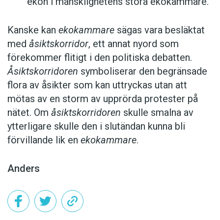
ekon i mänsklighetens stora ekokammare.
Kanske kan
ekokammare
sägas vara besläktat
med
åsiktskorridor
, ett annat nyord som
förekommer flitigt i den politiska debatten.
Åsiktskorridoren
symboliserar den begränsade
flora av åsikter som kan uttryckas utan att
mötas av en storm av upprörda protester på
nätet. Om
åsiktskorridoren
skulle smalna av
ytterligare skulle den i slutändan kunna bli
förvillande lik en
ekokammare
.
Anders