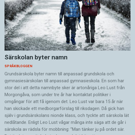
Särskolan byter namn
SPRÅKBLOGGEN
Grundsärskola byter namn till anpassad grundskola och
gymnasiesärskolan till anpassad gymnasieskola. En som har
stor del i att detta namnbyte sker är artonåriga Leo Lust från
Morgongåva, som under tre år har kontaktat politiker i
omgångar för att få igenom det. Leo Lust var bara 15 år när
han skickade ett medborgarförslag till riksdagen. Då gick han
själv i grundsärskolans nionde klass, och tyckte att särskola lät
nedlåtande. Enligt Leo Lust vågar många inte säga att de går i
särskola av rädsla för mobbning: ”Man tänker ju på ordet sär.