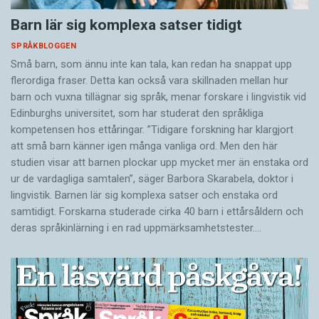
Barn lär sig komplexa satser tidigt
SPRÅKBLOGGEN
Små barn, som ännu inte kan tala, kan redan ha snappat upp
flerordiga fraser. Detta kan också vara skillnaden mellan hur
barn och vuxna tillägnar sig språk, menar forskare i lingvistik vid
Edinburghs universitet, som har studerat den språkliga
kompetensen hos ettåringar. ”Tidigare forskning har klargjort
att små barn känner igen många vanliga ord. Men den här
studien visar att barnen plockar upp mycket mer än enstaka ord
ur de vardagliga samtalen”, säger Barbora Skarabela, doktor i
lingvistik. Barnen lär sig komplexa satser och enstaka ord
samtidigt. Forskarna studerade cirka 40 barn i ettårsåldern och
deras språkinlärning i en rad uppmärksamhetstester.…