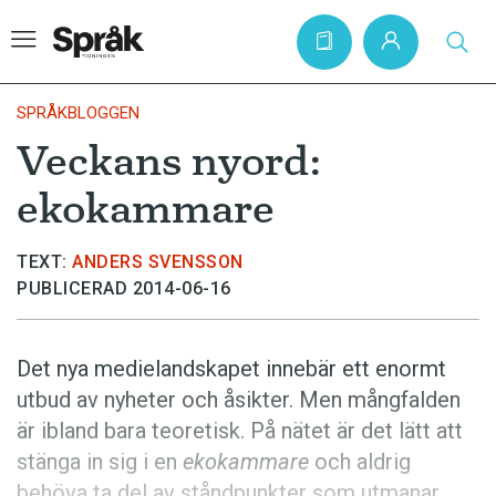
SPRÅKBLOGGEN
Veckans nyord:
Hem
ekokammare
Artiklar
Krönikor
TEXT:
ANDERS SVENSSON
PUBLICERAD 2014-06-16
Språkfrågor
Skrivtips
Det nya medielandskapet innebär ett enormt
Bokrecensioner
utbud av nyheter och åsikter. Men mångfalden
Kviss
är ibland bara teoretisk. På nätet är det lätt att
stänga in sig i en
ekokammare
och aldrig
Podden
behöva ta del av ståndpunkter som utmanar