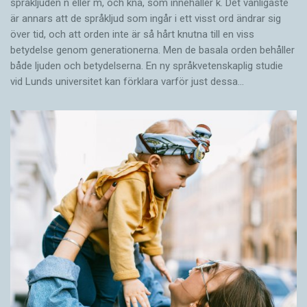
språkljuden n eller m, och knä, som innehåller k. Det vanligaste
är annars att de språkljud som ingår i ett visst ord ändrar sig
över tid, och att orden inte är så hårt knutna till en viss
betydelse genom generationerna. Men de basala orden behåller
både ljuden och betydelserna. En ny språkvetenskaplig studie
vid Lunds universitet kan förklara varför just dessa…