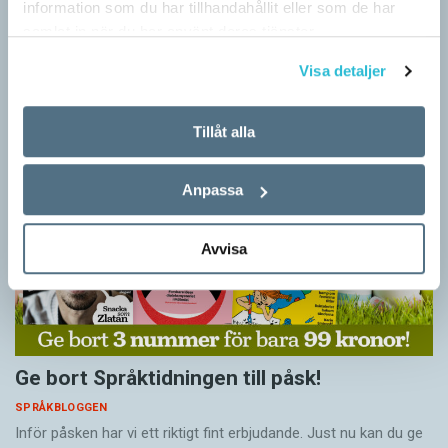
information som du har tillhandahållit eller som de har
SPRÅKBLOGGEN
Små barn, som ännu inte kan tala, kan redan ha snappat upp
samlat in när du har använt deras tjänster.
flerordiga fraser. Detta kan också vara skillnaden mellan hur
Visa detaljer
barn och vuxna tillägnar…
Tillåt alla
Anpassa
Avvisa
Ge bort Språktidningen till påsk!
SPRÅKBLOGGEN
Inför påsken har vi ett riktigt fint erbjudande. Just nu kan du ge