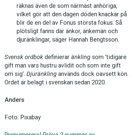
räknas även de som närmast anhöriga,
vilket gör att den dagen döden knackar på
blir de en del av Fonus största fokus. Så
plötsligt fanns där änkor, änkemän och
djuränklingar, säger Hannah Bengtsson.
Svensk ordbok
definierar
änkling
som ’tidigare
gift man vars hustru av­lidit och som inte gift
om sig’.
Djuränkling
används dock oavsett kön.
Ordet är belagt i svenskan sedan 2020.
Anders
Foto: Pixabay
Prenumerera! Pröva 2 nummer av