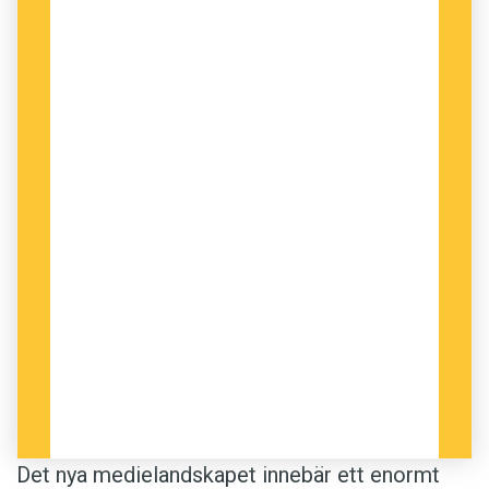
förstärks likt ett eko genom att upprepas från
olika aktörer med samma ideologiska hemvist:
Samtidigt har nyhetsmedierna förändrats
och fragmentariserats i en illusorisk
valfrihet. Istället för att mötas på ett
åsiktstorg där olika uppfattningar bryts
mot varandra, får både politiker och väljare
nu invanda föreställningar förstärkta i en
medial ekokammare. Det ger åtminstone
en del av förklaringen till teapartyrörelsens
övertygelse om att den från sin snäva
minoritetsposition för folkets talan med
kravet att president Obamas
sjukvårdsreform ska monteras ned om
USA:s lånetak ska höjas.
Det nya medielandskapet innebär ett enormt