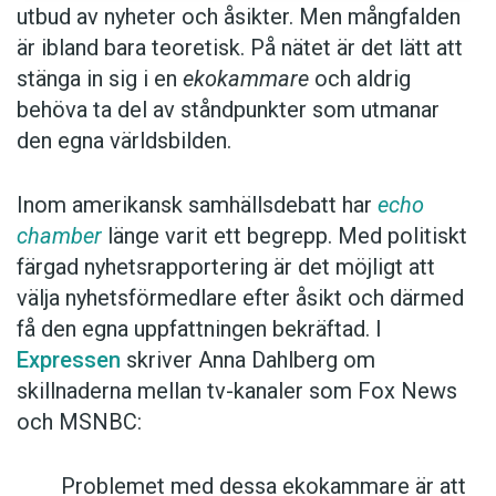
utbud av nyheter och åsikter. Men mångfalden
Ekokammare
är i denna betydelse belagt i
är ibland bara teoretisk. På nätet är det lätt att
svenskan sedan 2010. Ordet har innan dess
stänga in sig i en
ekokammare
och aldrig
förekommit framför allt i recensioner av
behöva ta del av ståndpunkter som utmanar
litteratur och musik. Kerstin Vinterhed använde
den egna världsbilden.
ordet i Dagens Nyheter redan 2002:
Inom amerikansk samhällsdebatt har
echo
"Tankens pilgrimer" inleds med ett citat av
chamber
länge varit ett begrepp. Med politiskt
en trettonhundratalsmunk som begrundar
färgad nyhetsrapportering är det möjligt att
bibliotekets väsen: böcker som talar om
välja nyhetsförmedlare efter åsikt och därmed
böcker. Citatet är falskt. Det är hämtat ur
få den egna uppfattningen bekräftad. I
"Rosens namn" av Umberto Eco, ett eko av
Expressen
skriver Anna Dahlberg om
ekon i mänsklighetens stora ekokammare.
skillnaderna mellan tv-kanaler som Fox News
och MSNBC:
Kanske kan
ekokammare
sägas vara besläktat
med
åsiktskorridor
, ett annat nyord som
Problemet med dessa ekokammare är att