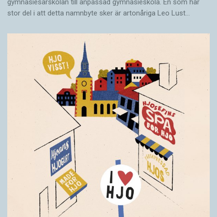
gymnasiesärskolan till anpassad gymnasieskola. En som har
stor del i att detta namnbyte sker är artonåriga Leo Lust…