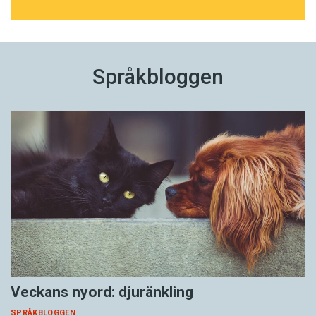
Språkbloggen
Veckans nyord: djuränkling
SPRÅKBLOGGEN