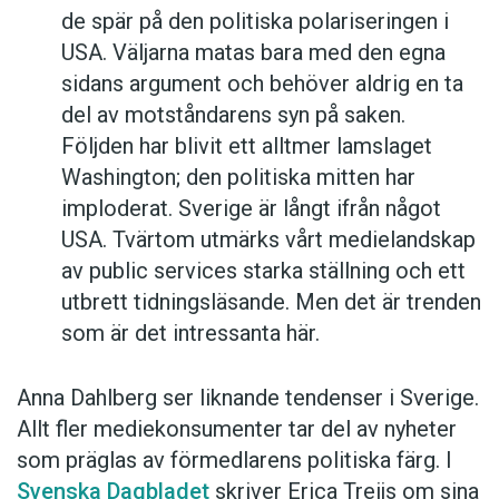
förekommer flitigt i den politiska debatten.
de spär på den politiska polariseringen i
Åsiktskorridoren
symboliserar den begränsade
USA. Väljarna matas bara med den egna
flora av åsikter som kan uttryckas utan att
sidans argument och behöver aldrig en ta
mötas av en storm av upprörda protester på
del av motståndarens syn på saken.
nätet. Om
åsiktskorridoren
skulle smalna av
Följden har blivit ett alltmer lamslaget
ytterligare skulle den i slutändan kunna bli
Washington; den politiska mitten har
förvillande lik en
ekokammare
.
imploderat. Sverige är långt ifrån något
USA. Tvärtom utmärks vårt medielandskap
Anders
av public services starka ställning och ett
utbrett tidningsläsande. Men det är trenden
som är det intressanta här.
Anna Dahlberg ser liknande tendenser i Sverige.
Allt fler mediekonsumenter tar del av nyheter
som präglas av förmedlarens politiska färg. I
Svenska Dagbladet
skriver Erica Treijs om sina