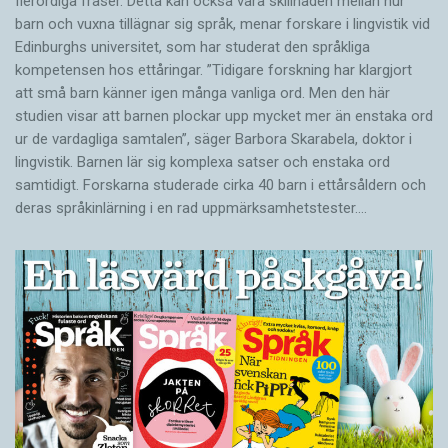
flerordiga fraser. Detta kan också vara skillnaden mellan hur
barn och vuxna tillägnar sig språk, menar forskare i lingvistik vid
Edinburghs universitet, som har studerat den språkliga
kompetensen hos ettåringar. ”Tidigare forskning har klargjort
att små barn känner igen många vanliga ord. Men den här
studien visar att barnen plockar upp mycket mer än enstaka ord
ur de vardagliga samtalen”, säger Barbora Skarabela, doktor i
lingvistik. Barnen lär sig komplexa satser och enstaka ord
samtidigt. Forskarna studerade cirka 40 barn i ettårsåldern och
deras språkinlärning i en rad uppmärksamhetstester.…