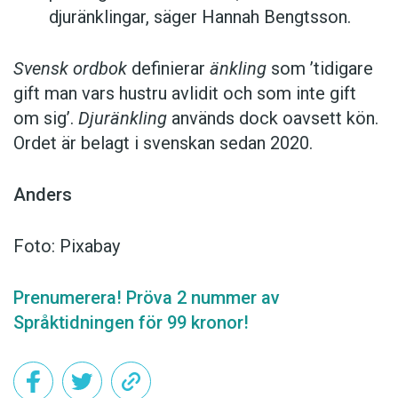
djuränklingar, säger Hannah Bengtsson.
Svensk ordbok
definierar
änkling
som ’tidigare
gift man vars hustru av­lidit och som inte gift
om sig’.
Djuränkling
används dock oavsett kön.
Ordet är belagt i svenskan sedan 2020.
Anders
Foto: Pixabay
Prenumerera! Pröva 2 nummer av
Språktidningen för 99 kronor!