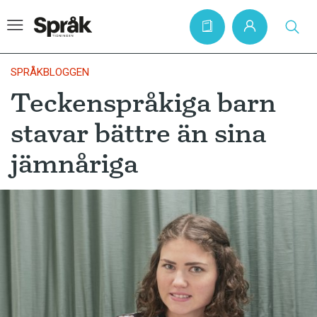
SPRÅKBLOGGEN
Teckenspråkiga barn
Hem
stavar bättre än sina
Artiklar
jämnåriga
Krönikor
Språkfrågor
Skrivtips
Bokrecensioner
Kviss
Podden