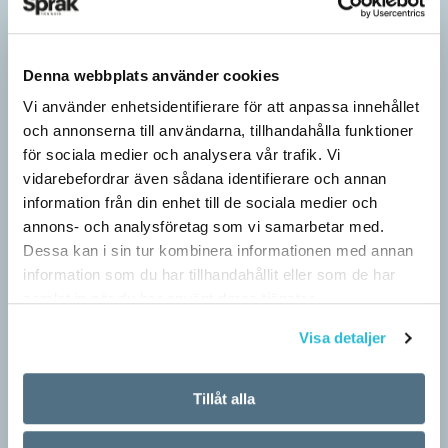
Denna webbplats använder cookies
Vi använder enhetsidentifierare för att anpassa innehållet
och annonserna till användarna, tillhandahålla funktioner
för sociala medier och analysera vår trafik. Vi
vidarebefordrar även sådana identifierare och annan
information från din enhet till de sociala medier och
annons- och analysföretag som vi samarbetar med.
Dessa kan i sin tur kombinera informationen med annan
Särskolan byter namn
information som du har tillhandahållit eller som de har
SPRÅKBLOGGEN
samlat in när du har använt deras tjänster.
Grundsärskola byter namn till anpassad grundskola och
Visa detaljer
gymnasiesärskolan till anpassad gymnasieskola. En som har
stor del i att detta namnbyte sker är artonåriga Leo Lust…
Tillåt alla