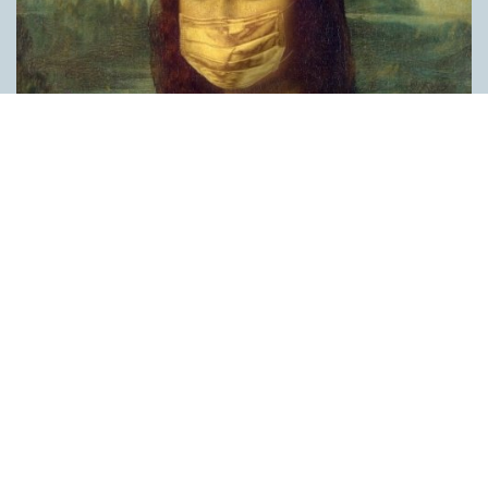
Covid, schmovid – rimmen som lättar upp i
pandemin
SPRÅKBLOGGEN
Corona, schmorona – covid, schmovid – pandemic,
schmandemic. Det kan se barnsligt ut, men den här sortens
lekfulla rim fyller en funktion, även bland vuxna. Det handlar om
reduplikationer, det vill säga när ett ord upprepas. I detta fall
inleder ett ”schm” eller ”shm” det upprepade ordet. ”Schm”-
rimmen kommer ursprungligen från jiddish, men har kommit att
användas mer allmänt i engelskan, särskilt i USA, bland annat
för att markera ironi, hån eller skepsis. Men enligt en studie på
Malmö universitet används den här sortens reduplikationer nu
ofta för att lätta upp stämningen under coronapandemin. ”När
vi hör hur dödssiffrorna stiger och…