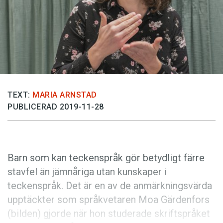
Anmäl till språkpolisen
Föreslå nyord
Annonsera
Prenumerera
Läs Språktidningen digitalt
TEXT:
MARIA ARNSTAD
Press
PUBLICERAD 2019-11-28
Barn som kan teckenspråk gör betydligt färre
stavfel än jämnåriga utan kunskaper i
teckenspråk. Det är en av de anmärkningsvärda
upptäckter som språkvetaren Moa Gärdenfors
(bilden) gjorde när hon studerade skriftspråket