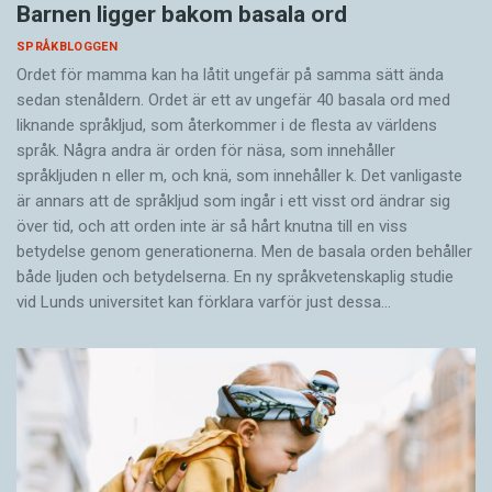
Barnen ligger bakom basala ord
SPRÅKBLOGGEN
Ordet för mamma kan ha låtit ungefär på samma sätt ända
sedan stenåldern. Ordet är ett av ungefär 40 basala ord med
liknande språkljud, som återkommer i de flesta av världens
språk. Några andra är orden för näsa, som innehåller
språkljuden n eller m, och knä, som innehåller k. Det vanligaste
är annars att de språkljud som ingår i ett visst ord ändrar sig
över tid, och att orden inte är så hårt knutna till en viss
betydelse genom generationerna. Men de basala orden behåller
både ljuden och betydelserna. En ny språkvetenskaplig studie
vid Lunds universitet kan förklara varför just dessa…