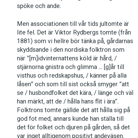
spöke och ande.
Men associationen till vår tids jultomte är
lite fel. Det är Viktor Rydbergs tomte (från
1881) som vi hellre bör tänka på, gårdarnas
skyddsande i den nordiska folktron som
när ”[m]idvinternattens köld är hård, /
stjärnorna gnistra och glimma … [g]år till
visthus och redskapshus, / känner på alla
låsen” och som till sist också smyger ”att
se / husbondfolket det kära, / länge och väl
han märkt, att de / hålla hans flit i ära”.
Folktrons tomte gällde det att hålla sig på
god fot med, annars kunde han ställa till
det för folket och djuren på gården, så det
var inget alltigenom positivt andeväsen.