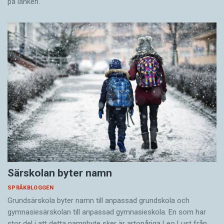
på länken.
Särskolan byter namn
SPRÅKBLOGGEN
Grundsärskola byter namn till anpassad grundskola och
gymnasiesärskolan till anpassad gymnasieskola. En som har
stor del i att detta namnbyte sker är artonåriga Leo Lust från