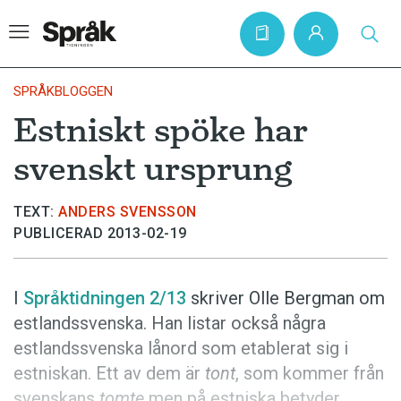
SPRÅKBLOGGEN
Estniskt spöke har
Hem
svenskt ursprung
Artiklar
Krönikor
TEXT:
ANDERS SVENSSON
PUBLICERAD 2013-02-19
Språkfrågor
Skrivtips
I
Språktidningen 2/13
skriver Olle Bergman om
Bokrecensioner
estlandssvenska. Han listar också några
Kviss
estlandssvenska lånord som etablerat sig i
estniskan. Ett av dem är
tont
, som kommer från
Podden
svenskans
tomte
men på estniska betyder