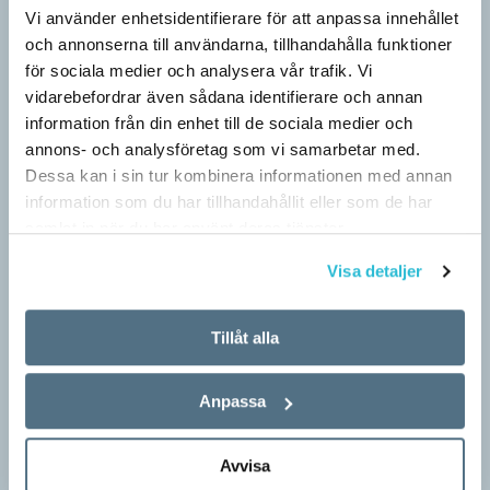
Vi använder enhetsidentifierare för att anpassa innehållet
och annonserna till användarna, tillhandahålla funktioner
för sociala medier och analysera vår trafik. Vi
Särskolan byter namn
vidarebefordrar även sådana identifierare och annan
information från din enhet till de sociala medier och
SPRÅKBLOGGEN
Grundsärskola byter namn till anpassad grundskola och
annons- och analysföretag som vi samarbetar med.
gymnasiesärskolan till anpassad gymnasieskola. En som har
Dessa kan i sin tur kombinera informationen med annan
stor del i att detta namnbyte sker är artonåriga Leo Lust…
information som du har tillhandahållit eller som de har
samlat in när du har använt deras tjänster.
Visa detaljer
Tillåt alla
Anpassa
Avvisa