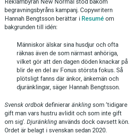
Reklambyrån New Normal stod bakom
begravningsbyråns kampanj. Copywritern
Hannah Bengtsson berättar i
Resumé
om
bakgrunden till idén:
Människor älskar sina husdjur och ofta
räknas även de som närmast anhöriga,
vilket gör att den dagen döden knackar på
blir de en del av Fonus största fokus. Så
plötsligt fanns där änkor, änkemän och
djuränklingar, säger Hannah Bengtsson.
Svensk ordbok
definierar
änkling
som ’tidigare
gift man vars hustru av­lidit och som inte gift
om sig’.
Djuränkling
används dock oavsett kön.
Ordet är belagt i svenskan sedan 2020.