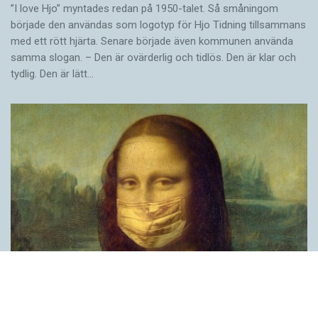
”I love Hjo” myntades redan på 1950-talet. Så småningom
började den användas som logotyp för Hjo Tidning tillsammans
med ett rött hjärta. Senare började även kommunen använda
samma slogan. – Den är ovärderlig och tidlös. Den är klar och
tydlig. Den är lätt…
Covid, schmovid – rimmen som lättar upp i
pandemin