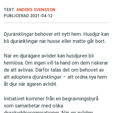
TEXT:
ANDERS SVENSSON
PUBLICERAD 2021-04-12
Djuränklingar
behöver ett nytt hem. Husdjur kan
bli djuränklingar när husse eller matte går bort.
När en djurägare avlider kan husdjuren bli
hemlösa. Om ingen vill ta hand om dem riskerar
de att avlivas. Därför talas det om behovet av
att adoptera
djuränklingar
– att ordna nya hem
åt djur när ägaren avlidit.
Initiativet kommer från en begravningsbyrå
som samarbetar med olika
djurskyddsorganisationer. När en avliden