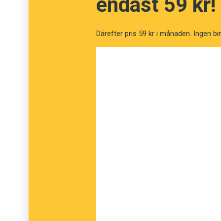
endast 59 kr!
Visserligen är kalkbrytningen en infekterad 
bekymrar sig om att uttrycka sig begripligt få
Därefter pris 59 kr i månaden. Ingen bi
eget existensberättigande. En domstol som fo
de inblandade inte vet hur de ska agera för att
världsfrånvänd.
Nå. I dag kom alltså
facit
. Så här lyder det:
"Högsta domstolen förordnar att, till de
för verkställighet av Mark- och miljööv
M 10582-11 inte får ske."
Alltså. Avverkningarna och kalkbrytningen sto
kalla denna nyckelmening för klarspråk är k
det tidigare utslaget är detta ändå närmast e