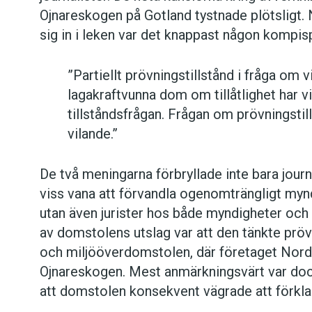
Ojnareskogen på Gotland tystnade plötsligt. 
sig in i leken var det knappast någon kompi
”Partiellt prövningstillstånd i fråga om
lagakraftvunna dom om tillåtlighet har v
tillståndsfrågan. Frågan om prövningstil
vilande.”
De två meningarna förbryllade inte bara journ
viss vana att förvandla ogenomträngligt mynd
utan även jurister hos både myndigheter och
av domstolens utslag var att den tänkte prö
och miljööverdomstolen, där företaget Nordkal
Ojnareskogen. Mest anmärkningsvärt var dock
att domstolen konsekvent vägrade att förklar