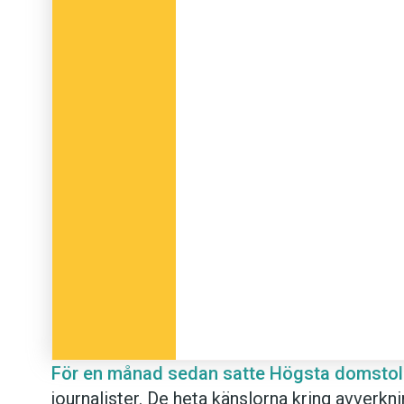
För en månad sedan satte Högsta domsto
journalister. De heta känslorna kring avverkn