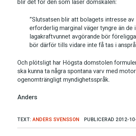
blir det för den som läser domskälen:
”Slutsatsen blir att bolagets intresse a
erforderlig marginal väger tyngre än de i
lagakraftvunnet avgörande bör föreligga i
bör därför tills vidare inte få tas i ansprå
Och plötsligt har Högsta domstolen formulerat 
ska kunna ta några spontana varv med motors
ogenomträngligt myndighetsspråk.
Anders
TEXT:
ANDERS SVENSSON
PUBLICERAD 2012-10