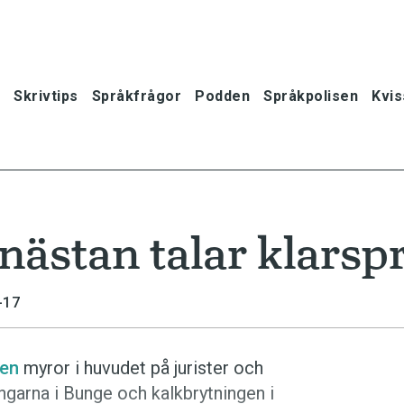
Skrivtips
Språkfrågor
Podden
Språkpolisen
Kvis
ästan talar klarsp
-17
len
myror i huvudet på jurister och
ingarna i Bunge och kalkbrytningen i
oner