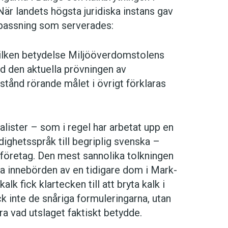
När landets högsta juridiska instans gav
spassning som serverades:
 vilken betydelse Miljööverdomstolens
id den aktuella prövningen av
lstånd rörande målet i övrigt förklaras
alister – som i regel har arbetat upp en
ighetsspråk till begriplig svenska –
 företag. Den mest sannolika tolkningen
va innebörden av en tidigare dom i Mark-
k fick klartecken till att bryta kalk i
 inte de snåriga formuleringarna, utan
a vad utslaget faktiskt betydde.