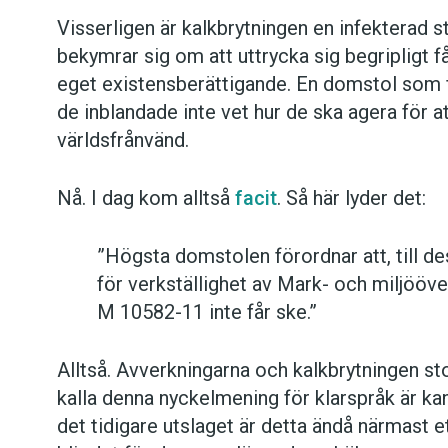
Visserligen är kalkbrytningen en infekterad 
bekymrar sig om att uttrycka sig begripligt få
eget existensberättigande. En domstol som fo
de inblandade inte vet hur de ska agera för att
världsfrånvänd.
Nå. I dag kom alltså
facit
. Så här lyder det:
”Högsta domstolen förordnar att, till de
för verkställighet av Mark- och miljööv
M 10582-11 inte får ske.”
Alltså. Avverkningarna och kalkbrytningen sto
kalla denna nyckelmening för klarspråk är k
det tidigare utslaget är detta ändå närmast e