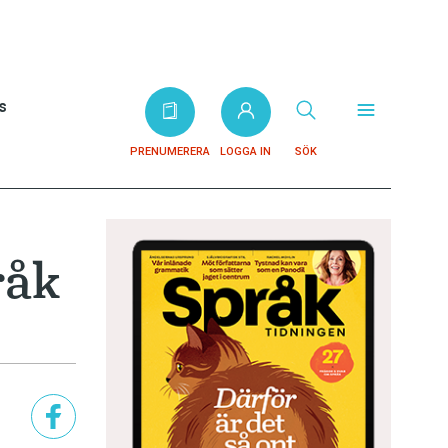
s
PRENUMERERA
LOGGA IN
SÖK
råk