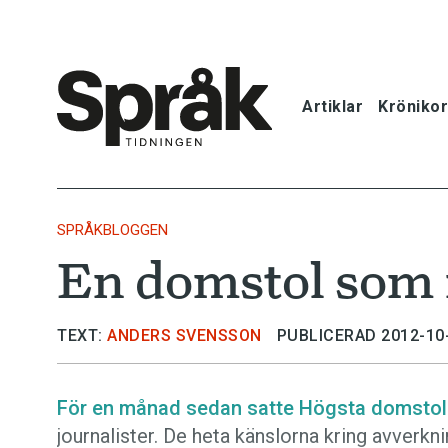
Artiklar
Krönikor
Hem
Artiklar
SPRÅKBLOGGEN
En domstol som n
Krönikor
Språkfrågor
TEXT:
ANDERS SVENSSON
PUBLICERAD 2012-10
Skrivtips
För en månad sedan satte Högsta domsto
journalister. De heta känslorna kring avverkn
Bokrecensi