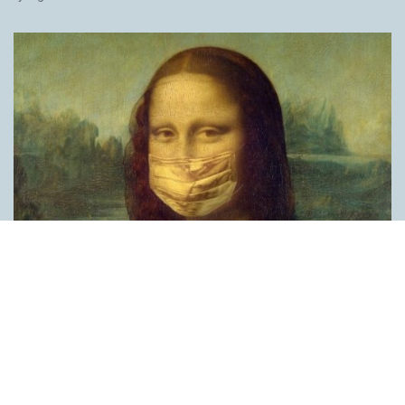
Covid, schmovid – rimmen som lättar upp i
pandemin
SPRÅKBLOGGEN
Corona, schmorona – covid, schmovid – pandemic,
schmandemic. Det kan se barnsligt ut, men den här sortens
lekfulla rim fyller en funktion, även bland vuxna. Det handlar om
reduplikationer, det vill säga när ett ord upprepas. I detta fall