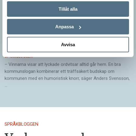
Tillåt alla
Anpassa
Pressmeddelande: Hjovisst älskar vi
Avvisa
ordvitsar!
SPRÅKBLOGGEN
– Vinnarna visar att lyckade ordvitsar alltid går hem. En bra
kommunslogan kombinerar ett träffsäkert budskap om
kommunen med en humoristisk knorr, säger Anders Svensson,
…
SPRÅKBLOGGEN