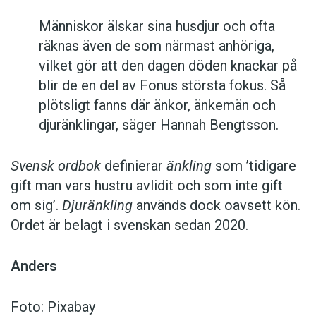
Människor älskar sina husdjur och ofta
räknas även de som närmast anhöriga,
vilket gör att den dagen döden knackar på
blir de en del av Fonus största fokus. Så
plötsligt fanns där änkor, änkemän och
djuränklingar, säger Hannah Bengtsson.
Svensk ordbok
definierar
änkling
som ’tidigare
gift man vars hustru av­lidit och som inte gift
om sig’.
Djuränkling
används dock oavsett kön.
Ordet är belagt i svenskan sedan 2020.
Anders
Foto: Pixabay