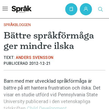
SPRÅKBLOGGEN
Bättre språkförmåga
Hem
ger mindre ilska
Artiklar
Krönikor
TEXT:
ANDERS SVENSSON
PUBLICERAD 2012-12-21
Språkfrågor
Skrivtips
Barn med mer utvecklad språkförmåga är
Bokrecensioner
bättre på att hantera frustration och ilska. Det
Kviss
visar en studie utförd vid Pennsylvania State
University publicerad i den vetenskapliga
Podden
tidskriften
Child Development
.