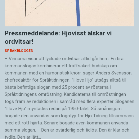
Pressmeddelande: Hjovisst älskar vi
ordvitsar!
SPRÅKBLOGGEN
– Vinnarna visar att lyckade ordvitsar alltid går hem. En bra
kommunslogan kombinerar ett träffsäkert budskap om
kommunen med en humoristisk knorr, säger Anders Svensson,
chefredaktör för Språktidningen. ”I love Hjo” utsågs alltså till
bästa befintliga slogan med 25 procent av rösterna i
Språktidningens omröstning. Kandidaterna till omröstningen
togs fram av redaktionen i samråd med flera experter. Sloganen
”I love Hjo” myntades redan på 1950-talet. Så småningom
började den användas som logotyp för Hjo Tidning tillsammans
med ett rött hjärta. Senare började även kommunen använda
samma slogan. – Den är ovärderlig och tidlös. Den är klar och
tydlig. Den är lätt…