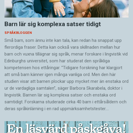
Barn lär sig komplexa satser tidigt
SPRÅKBLOGGEN
Små barn, som ännu inte kan tala, kan redan ha snappat upp
flerordiga fraser. Detta kan också vara skillnaden mellan hur
barn och vuxna tillägnar sig språk, menar forskare i lingvistik vid
Edinburghs universitet, som har studerat den språkliga
kompetensen hos ettåringar. ”Tidigare forskning har klargjort
att små barn känner igen många vanliga ord. Men den här
studien visar att barnen plockar upp mycket mer än enstaka ord
ur de vardagliga samtalen”, säger Barbora Skarabela, doktor i
lingvistik. Barnen lär sig komplexa satser och enstaka ord
samtidigt. Forskarna studerade cirka 40 barn i ettårsåldern och
deras språkinlärning i en rad uppmärksamhetstester.…