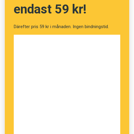
oftare stöd från modern. Året därpå var de
endast 59 kr!
mindre benägna att bli arga än barn med mindre
utvecklad språkförmåga.
Därefter pris 59 kr i månaden. Ingen bindningstid.
De barn som hade hunnit längre i
språkutvecklingen var bättre på att sysselsätta
sig med annat medan de väntade på modern.
Detta gjorde också att väntan inte präglades av
frustration, vilket senare kan leda till ilska.
Anders