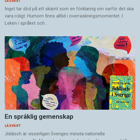
LÄSVÄRT
Inget tar död på ett skämt som en förklaring om varför det ska
vara roligt. Humorn finns alltid i överrask­ningsmomentet. I
Leken i språket och…
En språklig gemenskap
LÄSVÄRT
Jiddisch är visserligen Sveriges minsta nationella