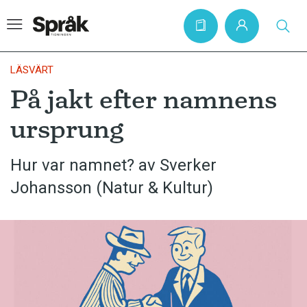
LÄSVÄRT
På jakt efter namnens
Hem
ursprung
Artiklar
Krönikor
Hur var namnet? av Sverker
Johansson (Natur & Kultur)
Språkfrågor
Skrivtips
Bokrecensioner
Kviss
Podden