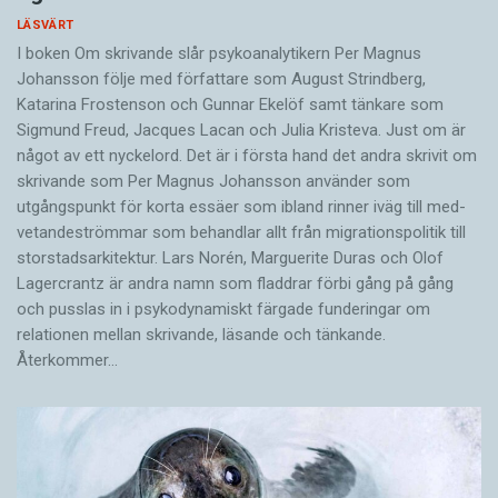
LÄSVÄRT
I boken Om skrivande slår psykoanalytikern Per Magnus
Johansson följe med författare som August Strindberg,
Katarina Frostenson och Gunnar Ekelöf samt tänkare som
Sigmund Freud, Jacques Lacan och Julia Kristeva. Just om är
något av ett nyckelord. Det är i första hand det andra skrivit om
skrivande som Per Magnus Johansson använder som
utgångspunkt för korta essäer som ibland rinner iväg till med­
vetandeströmmar som behandlar allt från migrationspolitik till
storstadsarkitektur. Lars Norén, Marguerite Duras och Olof
Lagercrantz är andra namn som fladdrar förbi gång på gång
och pusslas in i psykodynamiskt färgade funderingar om
relationen mellan skrivande, läsande och tänkande.
Återkommer…