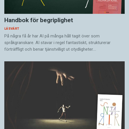
Handbok för begriplighet
LÄSVÄRT
På några få år har AI på många håll tagit över som
språkgranskare. AI stavar i regel fantastiskt, strukturerar
förträffligt och benar tjänstvilligt ut otydligheter.…