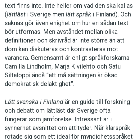
text finns inte. Inte heller om vad den ska kallas
(
lättläst
i Sverige men
lätt språk
i Finland). Och
saknas gör även enighet om hur en sådan text
bör utformas. Men avståndet mellan olika
definitioner och skrivråd är inte större än att
dom kan diskuteras och kontrasteras mot
varandra. Gemensamt är enligt språkforskarna
Camilla Lindholm, Marja Kivilehto och Satu
Siltaloppi ändå ”att målsättningen är ökad
demokratisk delaktighet”.
Lätt svenska i Finland
är en guide till forskning
och debatt om lättläst där ­Sverige ofta
fungerar som jämförelse. ­Intressant är i
synnerhet ­avsnittet om attityder. När klar­språk
rotade sig som ett ideal för myndighetsspråket