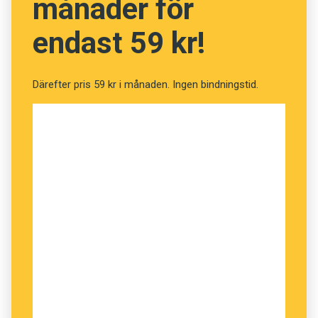
månader för
släktnamn.
endast 59 kr!
Därefter pris 59 kr i månaden. Ingen bindningstid.
På Island har det sedan 1925 varit förbjudet att
ta nya släktnamn. I stället för traditionella