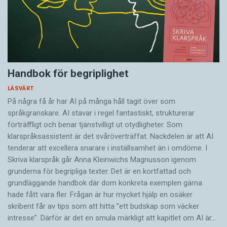
Handbok för begriplighet
LÄSVÄRT
På några få år har AI på många håll tagit över som
språkgranskare. AI stavar i regel fantastiskt, strukturerar
förträffligt och benar tjänstvilligt ut otydligheter. Som
klarspråksassistent är det svår­överträffat. Nack­delen är att AI
tenderar att excellera snarare i inställsamhet än i omdöme. I
Skriva klarspråk går Anna Kleinwichs Magnusson igenom
grunderna för begripliga texter. Det är en kortfattad och
grundläggande handbok där dom konkreta exemplen gärna
hade fått vara fler. Frågan är hur mycket hjälp en osäker
skribent får av tips som att hitta ”ett budskap som väcker
intresse”. Därför är det en smula märkligt att kapitlet om AI är…