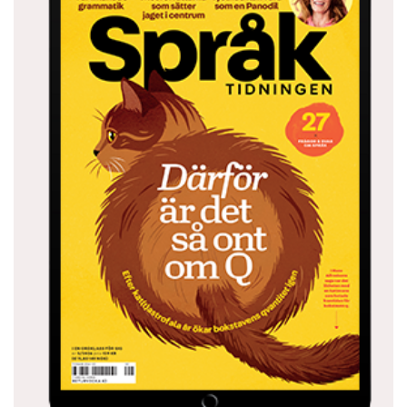
statistiknörd som undertecknad.
Sverker Johansson har skrivit en delvis läsvärd
men spretig bok om en av språkets mest
fascinerande aspekter. Tyvärr är både
berättandet och faktagranskningen så där.
Anders Svensson är chefredaktör på
Språktidningen.