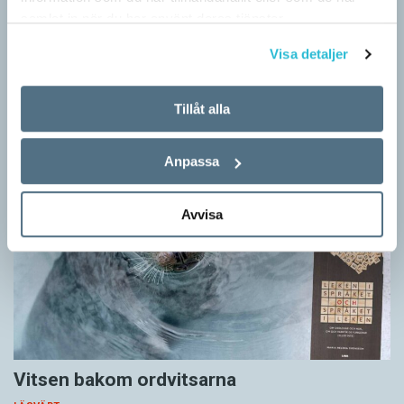
samlat in när du har använt deras tjänster.
LÄSVÄRT
I boken Om skrivande slår psykoanalytikern Per Magnus
Visa detaljer
Johansson följe med författare som August Strindberg,
Katarina Frostenson och Gunnar Ekelöf samt tänkare som
Tillåt alla
Sigmund Freud,…
Anpassa
Avvisa
Vitsen bakom ordvitsarna