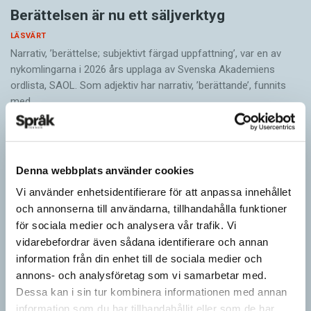
Berättelsen är nu ett säljverktyg
LÄSVÄRT
Narrativ, ’berättelse; subjektivt färgad uppfattning’, var en av
nykomlingarna i 2026 års upplaga av Svenska Akademiens
ordlista, SAOL. Som adjektiv har narrativ, ’berättande’, funnits
med…
Denna webbplats använder cookies
Vi använder enhetsidentifierare för att anpassa innehållet
och annonserna till användarna, tillhandahålla funktioner
för sociala medier och analysera vår trafik. Vi
vidarebefordrar även sådana identifierare och annan
information från din enhet till de sociala medier och
annons- och analysföretag som vi samarbetar med.
Dessa kan i sin tur kombinera informationen med annan
Egna tankar om andras skrivande
information som du har tillhandahållit eller som de har