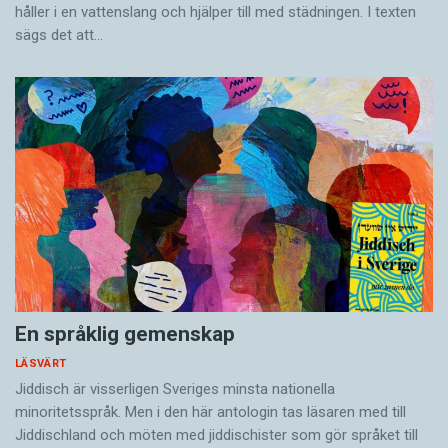
håller i en vatten­slang och hjälper till med städningen. I ­texten
sägs det att…
En språklig gemenskap
LÄSVÄRT
Jiddisch är visserligen Sveriges minsta nationella
minoritetsspråk. Men i den här antologin tas läsaren med till
Jiddischland och möten med jiddischister som gör språket till