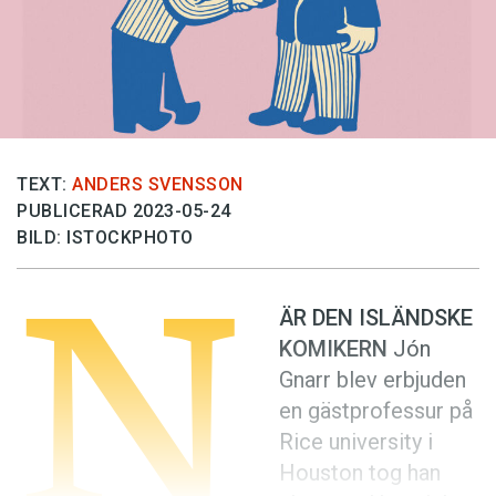
Anmäl till språkpolisen
Föreslå nyord
Annonsera
Prenumerera
Läs Språktidningen digitalt
TEXT:
ANDERS SVENSSON
PUBLICERAD 2023-05-24
Press
BILD: ISTOCKPHOTO
N
ÄR DEN ISLÄNDSKE
KOMIKERN
Jón
Gnarr blev erbjuden
en gästprofessur på
Rice university i
Houston tog han