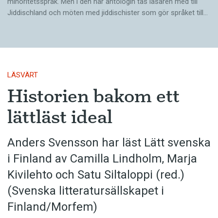
minoritetsspråk. Men i den här antologin tas läsaren med till
Jiddischland och möten med jiddischister som gör språket till…
LÄSVÄRT
Historien bakom ett
lättläst ideal
Anders Svensson har läst Lätt svenska
i Finland av Camilla Lindholm, Marja
Kivilehto och Satu Siltaloppi (red.)
(Svenska litteratur­sällskapet i
Finland/Morfem)