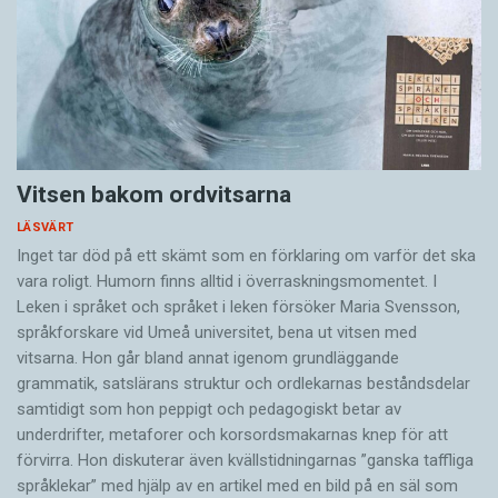
Vitsen bakom ordvitsarna
LÄSVÄRT
Inget tar död på ett skämt som en förklaring om varför det ska
vara roligt. Humorn finns alltid i överrask­ningsmomentet. I
Leken i språket och språket i leken för­söker Maria Svensson,
språkforskare vid Umeå universitet, bena ut vitsen med
vitsarna. Hon går bland annat igenom grundläggande
grammatik, satslärans struktur och ord­lekarnas beståndsdelar
samtidigt som hon peppigt och pedagogiskt betar av
underdrifter, meta­forer och korsords­makarnas knep för att
förvirra. Hon diskuterar även ­kvällstidningarnas ”ganska taffliga
språklekar” med hjälp av en artikel med en bild på en säl som