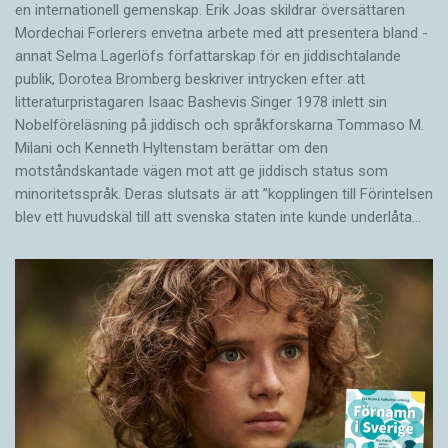
en internationell gemenskap. Erik Joas skildrar översättaren
Morde­chai Forlerers envetna arbete med att presentera bland ­
annat Selma Lagerlöfs författarskap för en jiddisch­talande
publik, Dorotea Bromberg beskriver intrycken efter att
litteraturpristagaren Isaac Bashevis Singer 1978 inlett sin
Nobelföreläsning på jiddisch och språkforskarna Tommaso M.
Milani och Kenneth Hyltenstam berättar om den
motståndskantade vägen mot att ge jiddisch status som
minoritetsspråk. Deras slutsats är att ”kopplingen till Förintelsen
blev ett huvud­skäl till att svenska staten inte kunde underlåta…