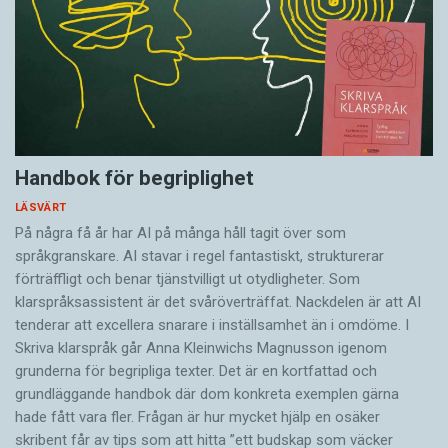
Handbok för begriplighet
LÄSVÄRT
På några få år har AI på många håll tagit över som
språkgranskare. AI stavar i regel fantastiskt, strukturerar
förträffligt och benar tjänstvilligt ut otydligheter. Som
klarspråksassistent är det svår­överträffat. Nack­delen är att AI
tenderar att excellera snarare i inställsamhet än i omdöme. I
Skriva klarspråk går Anna Kleinwichs Magnusson igenom
grunderna för begripliga texter. Det är en kortfattad och
grundläggande handbok där dom konkreta exemplen gärna
hade fått vara fler. Frågan är hur mycket hjälp en osäker
skribent får av tips som att hitta ”ett budskap som väcker