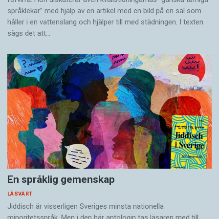
språklekar” med hjälp av en artikel med en bild på en säl som
håller i en vatten­slang och hjälper till med städningen. I ­texten
sägs det att…
En språklig gemenskap
LÄSVÄRT
Jiddisch är visserligen Sveriges minsta nationella
minoritetsspråk. Men i den här antologin tas läsaren med till