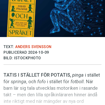
Anmäl till språkpolisen
Föreslå nyord
Annonsera
Prenumerera
Läs Språktidningen digitalt
Press
TEXT:
ANDERS SVENSSON
PUBLICERAD 2024-10-09
BILD: ISTOCKPHOTO
TATIS I STÄLLET FÖR POTATIS,
pinga
i stället
för
springa
, och
fofo
i stället för
fotboll
. När
barn lär sig tala utvecklas motoriken i rasande
takt – men den lilla språkinläraren hinner ändå
inte riktigt med när mängder av nya ord