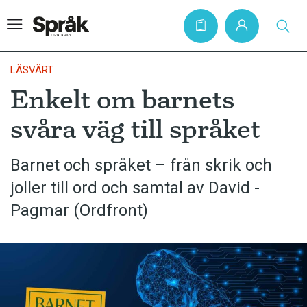
LÄSVÄRT
Enkelt om barnets
Hem
svåra väg till språket
Artiklar
Krönikor
Barnet och språket – från skrik och
joller till ord och samtal av David ­
Språkfrågor
Pagmar (Ordfront)
Skrivtips
Bokrecensioner
Kviss
Podden