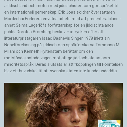
Jiddischland och möten med jiddischister som gör språket till
en internationell gemenskap. Erik Joas skildrar översättaren
Morde­chai Forlerers envetna arbete med att presentera bland ­
annat Selma Lagerlöfs författarskap för en jiddisch­talande
publik, Dorotea Bromberg beskriver intrycken efter att
litteraturpristagaren Isaac Bashevis Singer 1978 inlett sin
Nobelföreläsning på jiddisch och språkforskarna Tommaso M.
Milani och Kenneth Hyltenstam berättar om den
motståndskantade vägen mot att ge jiddisch status som
minoritetsspråk. Deras slutsats är att ”kopplingen till Förintelsen
blev ett huvud­skäl till att svenska staten inte kunde underlåta…