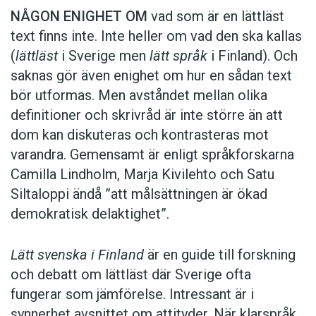
NÅGON ENIGHET OM
vad som är en lättläst
text finns inte. Inte heller om vad den ska kallas
(
lättläst
i Sverige men
lätt språk
i Finland). Och
saknas gör även enighet om hur en sådan text
bör utformas. Men avståndet mellan olika
definitioner och skrivråd är inte större än att
dom kan diskuteras och kontrasteras mot
varandra. Gemensamt är enligt språkforskarna
Camilla Lindholm, Marja Kivilehto och Satu
Siltaloppi ändå ”att målsättningen är ökad
demokratisk delaktighet”.
Lätt svenska i Finland
är en guide till forskning
och debatt om lättläst där ­Sverige ofta
fungerar som jämförelse. ­Intressant är i
synnerhet ­avsnittet om attityder. När klar­språk