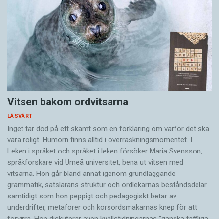
Vitsen bakom ordvitsarna
LÄSVÄRT
Inget tar död på ett skämt som en förklaring om varför det ska
vara roligt. Humorn finns alltid i överrask­ningsmomentet. I
Leken i språket och språket i leken för­söker Maria Svensson,
språkforskare vid Umeå universitet, bena ut vitsen med
vitsarna. Hon går bland annat igenom grundläggande
grammatik, satslärans struktur och ord­lekarnas beståndsdelar
samtidigt som hon peppigt och pedagogiskt betar av
underdrifter, meta­forer och korsords­makarnas knep för att
förvirra. Hon diskuterar även ­kvällstidningarnas ”ganska taffliga