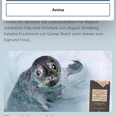
Egna tankar om andras skrivande
Avvisa
LÄSVÄRT
I boken Om skrivande slår psykoanalytikern Per Magnus
Johansson följe med författare som August Strindberg,
Katarina Frostenson och Gunnar Ekelöf samt tänkare som
Sigmund Freud,…