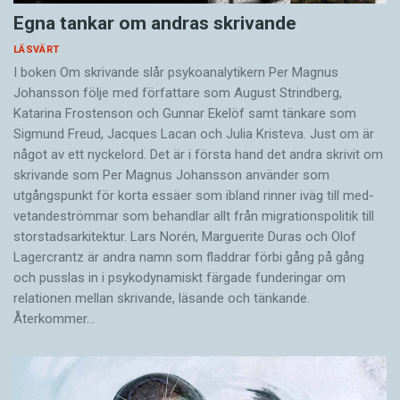
Egna tankar om andras skrivande
LÄSVÄRT
I boken Om skrivande slår psykoanalytikern Per Magnus
Johansson följe med författare som August Strindberg,
Katarina Frostenson och Gunnar Ekelöf samt tänkare som
Sigmund Freud, Jacques Lacan och Julia Kristeva. Just om är
något av ett nyckelord. Det är i första hand det andra skrivit om
skrivande som Per Magnus Johansson använder som
utgångspunkt för korta essäer som ibland rinner iväg till med­
vetandeströmmar som behandlar allt från migrationspolitik till
storstadsarkitektur. Lars Norén, Marguerite Duras och Olof
Lagercrantz är andra namn som fladdrar förbi gång på gång
och pusslas in i psykodynamiskt färgade funderingar om
relationen mellan skrivande, läsande och tänkande.
Återkommer…