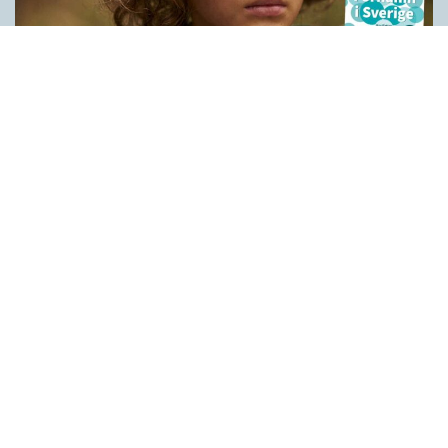
Historien bakom våra förnamn
LÄSVÄRT
När Peter Høegs roman Fröken Smillas känsla för snö blev film
1997 blev det också ett förnamn i Sverige. Grunden är det
grönländska kvinnonamnet Millaaraq (’en som smånynnar’)
som kombinerades med danskans smil (’leende’). I dag bärs
Smilla av drygt 1 800 svenskar efter att ha varit ett förnamn på
modet under 2000-talets första år. Den andra upplagan av
Förnamn i Sverige tar upp alla förnamn som har minst 400
bärare. Det innebär att ursprunget till Smilla och runt 1 800
ytterligare namn diskuteras och analyseras i korta och
faktaspäckade artiklar. Nio av tio svenskar heter – med
reservation för stavningsvarianter…