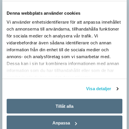
Denna webbplats använder cookies
Berättelsen är nu ett säljverktyg
Vi använder enhetsidentifierare för att anpassa innehållet
LÄSVÄRT
och annonserna till användarna, tillhandahålla funktioner
Narrativ, ’berättelse; subjektivt färgad uppfattning’, var en av
för sociala medier och analysera vår trafik. Vi
nykomlingarna i 2026 års upplaga av Svenska Akademiens
vidarebefordrar även sådana identifierare och annan
ordlista, SAOL. Som adjektiv har narrativ, ’berättande’, funnits
information från din enhet till de sociala medier och
med…
annons- och analysföretag som vi samarbetar med.
Dessa kan i sin tur kombinera informationen med annan
information som du har tillhandahållit eller som de har
samlat in när du har använt deras tjänster.
Visa detaljer
Tillåt alla
Anpassa