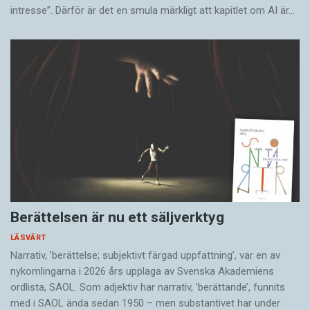
intresse”. Därför är det en smula märkligt att kapitlet om AI är…
Berättelsen är nu ett säljverktyg
LÄSVÄRT
Narrativ, ’berättelse; subjektivt färgad uppfattning’, var en av
nykomlingarna i 2026 års upplaga av Svenska Akademiens
ordlista, SAOL. Som adjektiv har narrativ, ’berättande’, funnits
med i SAOL ända sedan 1950 – men substantivet har under