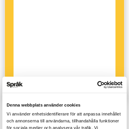
och sista upplagan av
Riktig svenska
nu fyller
50 år diskuterar vi
de
,
dem
och
dom
med
samma känslostyrka som på hans tid.
Språkprofessorn Olle Josephson analyserar
en
dom
-reform ur ett kulturarvsperspektiv
och
vår språkpolis Ulrika Good beivrar bruket av
storsläggor i debatten
.
Hur det går? Dom som lever får se.
Trevlig läsning!
Denna webbplats använder cookies
KRÖNIKOR
Vi använder enhetsidentifierare för att anpassa innehållet
PUBLICERAD 2023-05-23
och annonserna till användarna, tillhandahålla funktioner
för sociala medier och analysera vår trafik. Vi