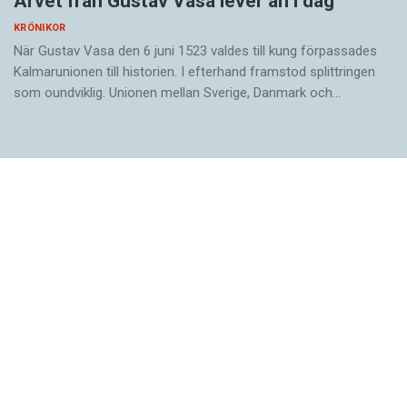
Arvet från Gustav Vasa lever än i dag
KRÖNIKOR
När Gustav Vasa den 6 juni 1523 ­valdes till kung förpassades
Kalmar­unionen till historien. I efterhand framstod splittringen
som ound­viklig. ­Unionen ­mellan Sverige, Danmark och…