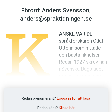
Anmäl till språkpolisen
Förord: Anders Svensson,
Föreslå nyord
K
anders@spraktidningen.se
Annonsera
Prenumerera
ANSKE VAR DET
Läs Språktidningen digitalt
språkforskaren Odal
Ottelin som hittade
Press
den bästa liknelsen.
Redan 1927 skrev han
i Svenska Dagbladet
om hur
de
och
dem
allt oftare uttalades
dom
. Den gamla dativformen
dom
hade då på
samma sätt som
vem
via ackusativ vandrat
Redan prenumerant?
Logga in för att läsa
över till nominativ. Han tyckte att debatten om
Redan köpt?
Klicka här
dom
upprepade sig på samma sätt som