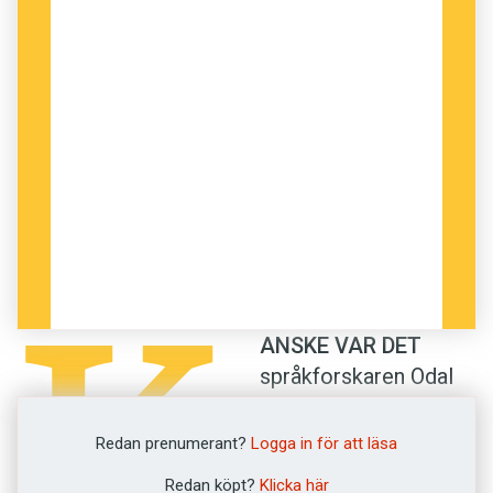
vår språkpolis Ulrika Good beivrar bruket av
storsläggor i debatten
.
Hur det går? Dom som lever får se.
Trevlig läsning!
K
ANSKE VAR DET
språkforskaren Odal
Ottelin som hittade
den bästa liknelsen.
Redan prenumerant?
Logga in för att läsa
Redan 1927 skrev han
Redan köpt?
Klicka här