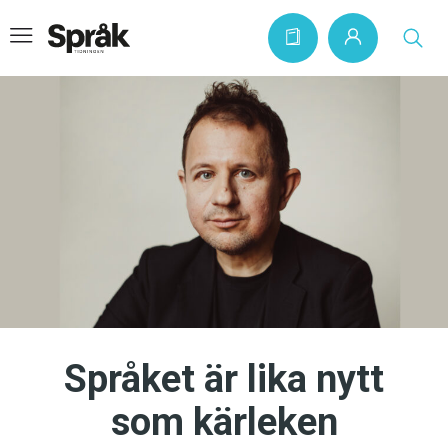
Hem
Artiklar
Krönikor
Språkfrågor
Skrivtips
Bokrecensioner
Språket är lika nytt
Kviss
som kärleken
Podden