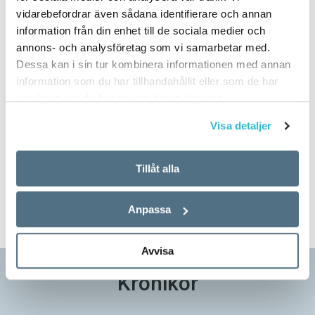
AV:
ANDERS SVENSSON
vidarebefordrar även sådana identifierare och annan
BILD: KAJSA GÖRANSSON
information från din enhet till de sociala medier och
annons- och analysföretag som vi samarbetar med.
Dessa kan i sin tur kombinera informationen med annan
information som du har tillhandahållit eller som de har
samlat in när du har använt deras tjänster.
Visa detaljer
Tillåt alla
INGÅR I UTGÅVAN 2023-4
KRÖNIKOR
LEDARE
Anpassa
Avvisa
Krönikor