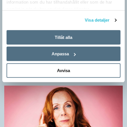
information som du har tillhandahållit eller som de har
samlat in när du har använt deras tjänster.
Visa detaljer
Tillåt alla
Mesen är ingen fegis
Anpassa
KRÖNIKOR
Sveriges vanligaste vinterfågel är en mes. Alltså ingen fegis
precis och inte heller någon oxe, trots namnet. Att den kallas
Avvisa
för talgoxe beror på att…