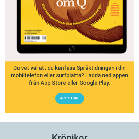
relativt sällsynta dialektmarkörer från
grammatik eller ordförråd i dialog och
berättelse: ”Han trugade lite med vänligrösten.”
Västerbottniskan har skapat sig en säker
position i svenskt litteraturspråk, märkligt nog
starkare än till exempel skånska (men läs
Fredrik Ekelund!) eller nutida stockholmska
Du vet väl att du kan läsa Språktidningen i din
(men läs Jonas Hassen Khemiri!). I grunden gör
mobiltelefon eller surfplatta? Ladda ned appen
dock Västerbottensförfattare detsamma som
från App Store eller Google Play.
alla andra författare som vill skapa närhet och
inlevelse: placerar ett urval språkmarkörer på
APP STORE
lämpligt ställe.
Och så gör vi allihop när vi talar. Vi blandar olika
register i en salig men effektiv röra: det mycket
Krönikor