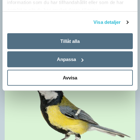
information som du har tillhandahållit eller som de har
samlat in när du har använt deras tjänster.
Visa detaljer
Ordens umgänge avslöjar betydelsen
Tillåt alla
KRÖNIKOR
”Du kan begripa ett ord genom att titta på vilka det umgås med”
– ungefär så sa den brittiske språkvetaren John Rupert Firth
Anpassa
(1890–1960) om…
Avvisa