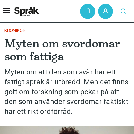
KRÖNIKOR
Myten om svordomar
Hem
som fattiga
Artiklar
Krönikor
Myten om att den som svär har ett
fattigt språk är utbredd. Men det finns
Språkfrågor
gott om forskning som pekar på att
Skrivtips
den som använder svordomar faktiskt
Bokrecensioner
har ett rikt ordförråd.
Kviss
Podden