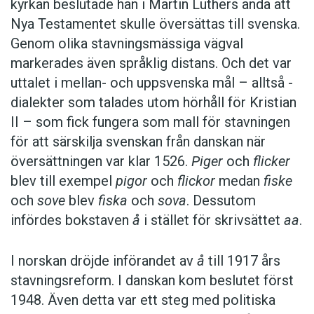
kyrkan beslutade han i Martin Luthers anda att
Nya Testamentet skulle översättas till svenska.
Genom olika stavningsmässiga vägval
markerades även språklig distans. Och det var
uttalet i mellan- och uppsvenska mål – alltså ­
dialekter som talades utom hörhåll för Kristian
II – som fick fungera som mall för stavningen
för att särskilja svenskan från danskan när
översättningen var klar 1526.
Piger
och
flicker
blev till exempel
pigor
och
flickor
medan
fiske
och
sove
blev
fiska
och
sova
. Dessutom
infördes bokstaven
å
i stället för skrivsättet
aa
.
I norskan dröjde införandet av
å
till 1917 års
stavningsreform. I danskan kom beslutet först
1948. Även detta var ett steg med politiska