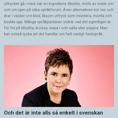
uttrycket gå i med, när en ingrediens tillsätts, möts av vrede om
och om igen på olika språkforum. Även alternativen kör ner och
drar i väcker ont blod, liksom uttryck som montera, mortla och
krydda upp. Många språkpuritaner undrar vad det egentligen är
för fel på tillsätta, krossa, vispa i och salta eller peppra. Man
kan också tycka att det handlar om helt vanligt fackspråk.…
Och det är inte alls så enkelt i svenskan