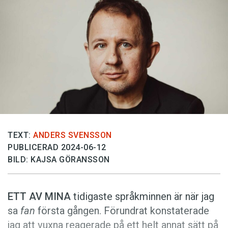
Anmäl till språkpolisen
Föreslå nyord
Annonsera
Prenumerera
Läs Språktidningen digitalt
Press
TEXT:
ANDERS SVENSSON
PUBLICERAD 2024-06-12
BILD: KAJSA GÖRANSSON
ETT AV MINA
tidigaste språkminnen är när jag
sa
fan
första gången. Förundrat konstaterade
jag att vuxna reagerade på ett helt annat sätt på