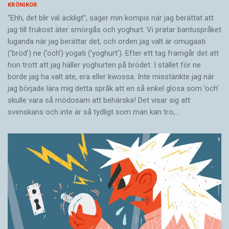
KRÖNIKOR
”Ehh, det blir väl äckligt”, säger min kompis när jag berättat att
jag till frukost äter smörgås och yoghurt. Vi pratar bantuspråket
luganda när jag berättar det, och orden jag valt är omugaati
(’bröd’) ne (’och’) yogati (’yoghurt’). Efter ett tag framgår det att
hon trott att jag häller yoghurten på brödet. I stället för ne
borde jag ha valt ate, era eller kwossa. Inte misstänkte jag när
jag började lära mig detta språk att en så enkel glosa som ’och’
skulle vara så mödosam att behärska! Det visar sig att
svenskans och inte är så tydligt som man kan tro;…