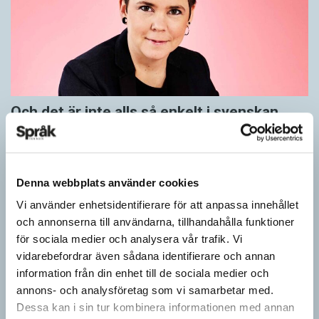
Och det är inte alls så enkelt i svenskan
KRÖNIKOR
”Ehh, det blir väl äckligt”, säger min kompis när jag berättat att
jag till frukost äter smörgås och yoghurt. Vi pratar bantuspråket
Denna webbplats använder cookies
luganda när jag…
Vi använder enhetsidentifierare för att anpassa innehållet
och annonserna till användarna, tillhandahålla funktioner
för sociala medier och analysera vår trafik. Vi
vidarebefordrar även sådana identifierare och annan
information från din enhet till de sociala medier och
annons- och analysföretag som vi samarbetar med.
Dessa kan i sin tur kombinera informationen med annan