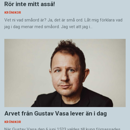
Rör inte mitt asså!
KRÖNIKOR
Vet ni vad småord är? Ja, det är små ord. Låt mig förklara vad
jag i dag menar med småord. Jag vet att jag i…
Arvet från Gustav Vasa lever än i dag
KRÖNIKOR
När Gustav Vasa den 6 juni 1523 ­valdes till kung förpassades