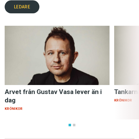
LEDARE
Arvet från Gustav Vasa lever än i
Tankarn
dag
KRÖNIKOR
KRÖNIKOR