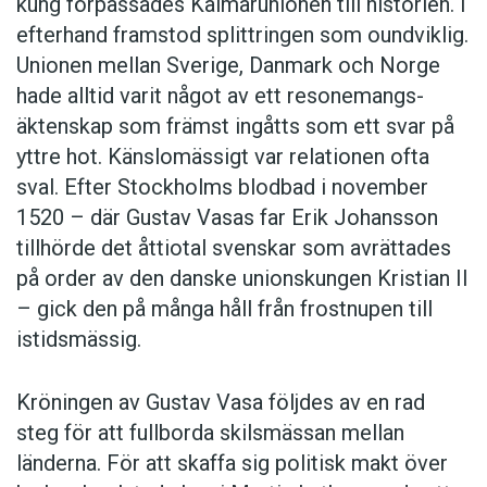
kung förpassades Kalmar­unionen till historien. I
efterhand framstod splittringen som ound­viklig.
­Unionen ­mellan Sverige, Danmark och ­Norge
hade alltid varit något av ett resonemangs­
äkten­skap som främst ingåtts som ett svar på
yttre hot. ­Känslomässigt var rela­tionen ofta
sval. Efter Stockholms blodbad i novem­ber
1520 – där Gustav ­Vasas far Erik ­Johans­son
tillhörde det åttiotal svenskar som avrättades
på order av den danske unionskungen Kristian II
– gick den på många håll från frostnupen till
istidsmässig.
Kröningen av Gustav Vasa följdes av en rad
steg för att fullborda skilsmässan mellan
länderna. För att skaffa sig politisk makt över