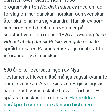
programskriften
Nordisk målstrev
med en rad
förslag om hur danskan, norskan och svenskan
åter skulle närma sig varandra. Han skrev som
han lärde med
å
och utan versaler på
substantiven. Och redan i 1826 års
Forsøg til en
videnskabelig dansk Retskrivningslære
hade
språkforskaren Rasmus Rask argumenterat för
införandet av
å
i danskan.
500 år efter översättningen av Nya
Testamentet lever alltså många vägval kvar inte
bara i svenskan. Arvet kan även – gissningsvis
något Gustav Vasa skulle ha varit förtjust i –
spåras i ­danskan och norskan.
Här skildrar
språk­professorn Tore Janson historien