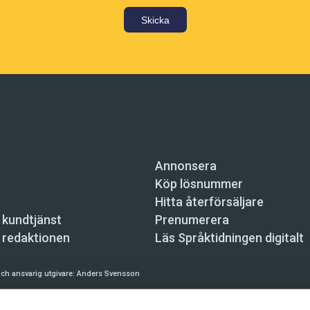
Skicka
Annonsera
Köp lösnummer
Hitta återförsäljare
 kundtjänst
Prenumerera
 redaktionen
Läs Språktidningen digitalt
ch ansvarig utgivare:
Anders Svensson
n, Skeppsbron 34, 111 30 Stockholm,
info@spraktidningen.se