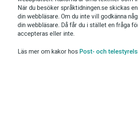
När du besöker språktidningen.se skickas en 
Kviss
din webbläsare. Om du inte vill godkänna någ
din webbläsare. Då får du i stället en fråga f
Podden
accepteras eller inte.
Anmäl till 
Läs mer om kakor hos
Post- och telestyrel
Föreslå nyo
Annonsera
Prenumerer
Läs Språkti
Press