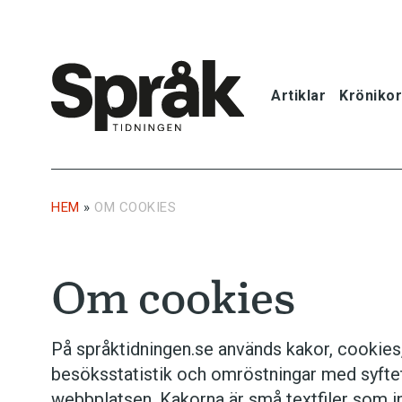
Artiklar
Krönikor
Hem
Artiklar
HEM
»
OM COOKIES
Krönikor
Om cookies
Språkfrågor
Skrivtips
På språktidningen.se används kakor, cookies, 
besöksstatistik och omröstningar med syftet
Bokrecensi
webbplatsen. Kakorna är små textfiler som i