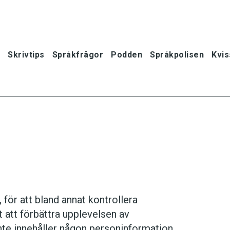
Skrivtips
Språkfrågor
Podden
Språkpolisen
Kvis
för att bland annat kontrollera
 att förbättra upplevelsen av
oner
nte innehåller någon personinformation.