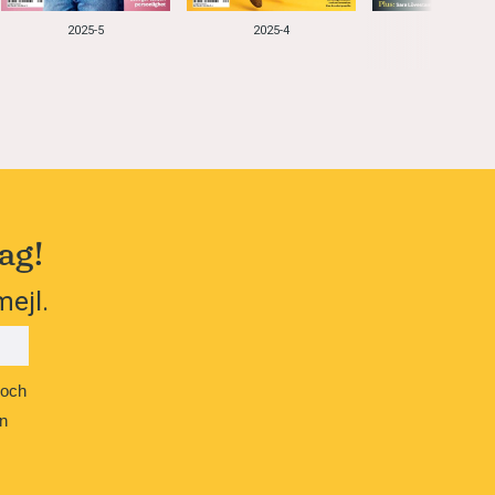
2025-5
2025-4
2025-3
ag!
mejl.
 och
n