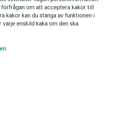
förfrågan om att acceptera kakor till
ra kakor kan du stänga av funktionen i
ör varje enskild kaka om den ska
språkpolisen
sen
.
rd
a
dningen digitalt