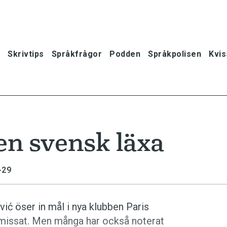
Skrivtips
Språkfrågor
Podden
Språkpolisen
Kvis
 en svensk läxa
-29
­vić öser in mål i nya klubben Paris
e missat. Men många har också noterat
oner