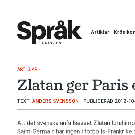
Artiklar
Krönikor
Hem
Artiklar
ARTIKLAR
Zlatan ger Paris
Krönikor
Språkfrågor
TEXT:
ANDERS SVENSSON
PUBLICERAD 2012-10
Skrivtips
Att det svenska anfallsesset­ Zlatan Ibra­hi­mo
Saint-Germain har ingen i fotbolls-Frankrik
Bokrecensi