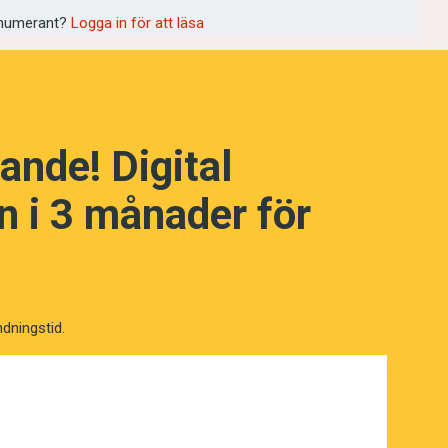
t nytt franskt verb, zlataner, ’att läxa
numerant?
Logga in för att läsa
ande! Digital
 i 3 månader för
ndningstid.