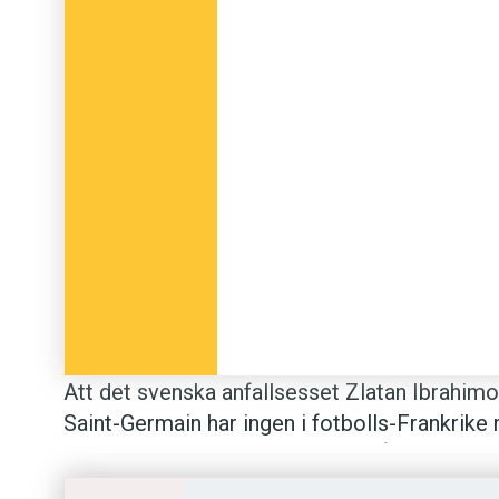
Att det svenska anfallsesset­ Zlatan Ibra­hi­mo
Saint-Germain har ingen i fotbolls-Frankrik
att svensken­ ställer högra krav på sina lag
genom ett vilt gestikulerande på planen – oc