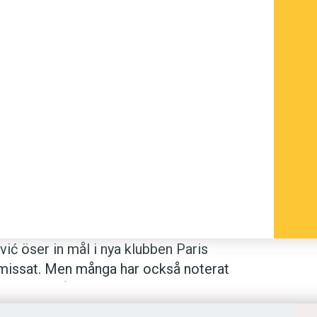
­vić öser in mål i nya klubben Paris
e missat. Men många har också noterat
kamrater – något som bland annat märks
h inte heller räds att ge motståndarna