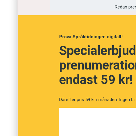
en verbal avhyvling. Det har gett upphov till et
Redan pre
upp någon’.
Prova Språktidningen digitalt!
Specialerbjud
prenumeration
endast 59 kr!
Därefter pris 59 kr i månaden. Ingen bi