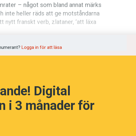
kamrater – något som bland annat märks
h inte heller räds att ge motståndarna
t nytt franskt verb, zlataner, ’att läxa
språkpolisen
numerant?
Logga in för att läsa
rd
ande! Digital
a
 i 3 månader för
dningen digitalt