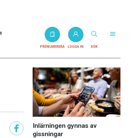
s
PRENUMERERA
LOGGA IN
SÖK
Inlärningen gynnas av
gissningar