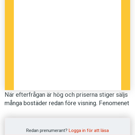
När efterfrågan är hög och priserna stiger säljs
många bostäder redan före visning. Fenomenet
kallas
förmarknad
.
Ordet
förmarknad
har ganska länge använts
Redan prenumerant?
Logga in för att läsa