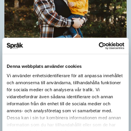
Pronomen avslöjar vem som ska tala
ARTIKLAR
Vid två års ålder har barn begränsad förståelse för
Denna webbplats använder cookies
meningsstruktur. Ändå har tvååringar lärt sig grunderna
i turtagning i samtal. Förmågan utvecklas ytterligare i takt med…
Vi använder enhetsidentifierare för att anpassa innehållet
och annonserna till användarna, tillhandahålla funktioner
för sociala medier och analysera vår trafik. Vi
vidarebefordrar även sådana identifierare och annan
information från din enhet till de sociala medier och
annons- och analysföretag som vi samarbetar med.
Dessa kan i sin tur kombinera informationen med annan
information som du har tillhandahållit eller som de har