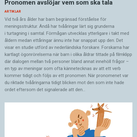
Pronomen avslöjar vem som ska tala
ARTIKLAR
Vid två års ålder har barn begränsad förståelse för
meningsstruktur. Ändå har tvååringar lärt sig grunderna
i turtagning i samtal. Förmågan utvecklas ytterligare i takt med
åldern medan ettåringar ännu inte har snappat upp den. Det
visar en studie utförd av nederländska forskare. Forskarna har
kartlagt ögonrörelserna när barn i olika åldrar tittade på filmklipp
där dialogen mellan två personer bland annat innehöll frågor –
en typ av meningar som ofta kännetecknas av att ett verb
kommer tidigt och följs av ett pronomen. När pronomenet var
du riktade tvååringarna tidigt blicken mot den som inte hade
ordet eftersom det ­signalerade att den…