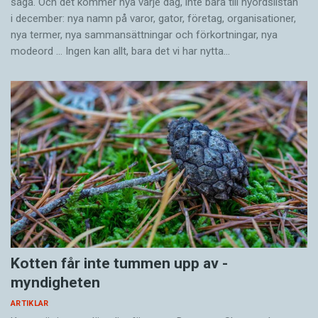
säga. Och det kommer nya varje dag, inte bara till nyordslistan
i december: nya namn på varor, gator, företag, organisationer,
nya termer, nya samman­sättningar och förkortningar, nya
modeord … Ingen kan allt, bara det vi har nytta…
Kotten får inte tummen upp av ­
myndigheten
ARTIKLAR