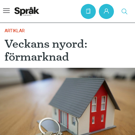
ARTIKLAR
Veckans nyord:
Hem
förmarknad
Artiklar
Krönikor
Språkfrågor
Skrivtips
Bokrecensioner
Kviss
Podden