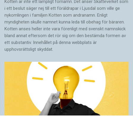
Kotten är inte ett lämpligt förnamn. Det anser Skatte­verket som
i ett beslut säger nej till ett föräldra­par i Ljusdal som ville ge
nykomlingen i familjen Kotten som andranamn. Enligt
myndigheten skulle namnet kunna leda till obehag för bäraren.
Kotten anses heller inte vara förenligt med svenskt namnskick
bland annat eftersom det rör sig om den bestämda formen av
ett substantiv. Innehållet på denna webbplats är
upphovsrättsligt skyddat.