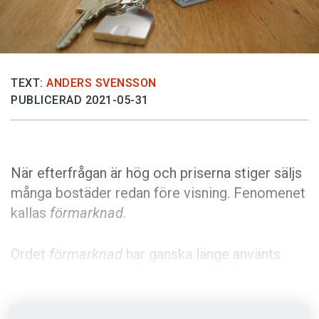
Anmäl till språkpolisen
Föreslå nyord
Annonsera
TEXT:
ANDERS SVENSSON
Prenumerera
PUBLICERAD 2021-05-31
Läs Språktidningen digitalt
Press
När efterfrågan är hög och priserna stiger säljs
många bostäder redan före visning. Fenomenet
kallas
förmarknad
.
Ordet
förmarknad
har ganska länge använts
inom handeln med värdepapper. Det kan bland
annat röra sig om affärer som görs upp när
börserna och andra handelsplatser är stängda.