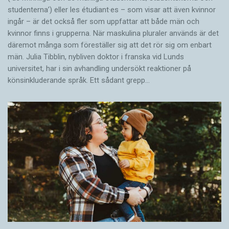
studenterna’) eller les étudiant·es – som visar att även kvinnor
ingår – är det också fler som uppfattar att både män och
kvinnor finns i grupperna. När maskulina pluraler används är det
där­emot många som föreställer sig att det rör sig om enbart
män. Julia Tibblin, nybliven doktor i franska vid Lunds
universitet, har i sin avhandling undersökt reaktioner på
könsinkluderande språk. Ett sådant grepp…