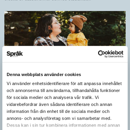
göra dialogen otymplig. Lösningen blev att utgå
’Spontaneity has its time and its place.’”
från ett tidstypiskt tilltal men frångå reglerna
om de hindrade dialogen.
Att rollfiguren Nina använde slangordet
ligg
för
’samlag’, reagerade många tittare på. Men där
kunde manusteamet peka på belägg för att
ordet förekom redan på 1910-talet.
Denna webbplats använder cookies
– Sedan tycker jag att det är väldigt roligt att
Vi använder enhetsidentifierare för att anpassa innehållet
Pronomen avslöjar vem som ska tala
hitta olika språk för olika karaktärer. Där är
och annonserna till användarna, tillhandahålla funktioner
general Drugge ett extremt exempel, han fick
ARTIKLAR
för sociala medier och analysera vår trafik. Vi
Vid två års ålder har barn begränsad förståelse för
ett väldigt högtidligt och lite 1890-talsmässigt
vidarebefordrar även sådana identifierare och annan
meningsstruktur. Ändå har tvååringar lärt sig grunderna
språk.
information från din enhet till de sociala medier och
i turtagning i samtal. Förmågan utvecklas ytterligare i takt med…
annons- och analysföretag som vi samarbetar med.
Dessa kan i sin tur kombinera informationen med annan
Ungdomars språk är en annan utmaning. Det är