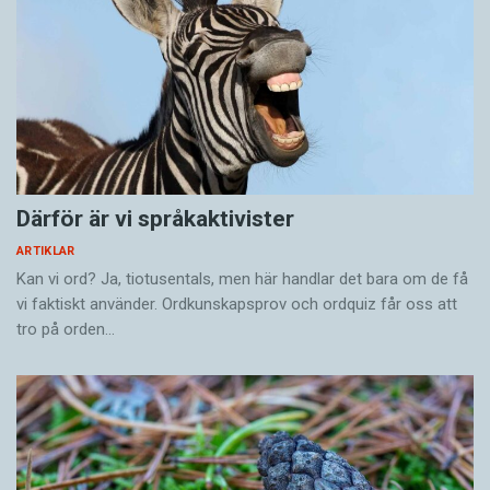
– Tjejen i Molanders lanserade uttrycket
chillaxa
. Alltså både
chilla
och
relaxa
. Det hade
jag inte hört förut.
Fakta om Ulf Kvensler
Är:
Manusförfattare och regissör.
Därför är vi språkaktivister
ARTIKLAR
Född:
1968 i Ronneby.
Kan vi ord? Ja, tiotusentals, men här handlar det bara om de få
vi faktiskt använder. Ordkunskapsprov och ordquiz får oss att
Familj:
Fru och två barn, 9 och 12 år.
tro på orden…
3 x Kvensler
Tittar på:
Sharp objects på HBO. ”Fantastiskt