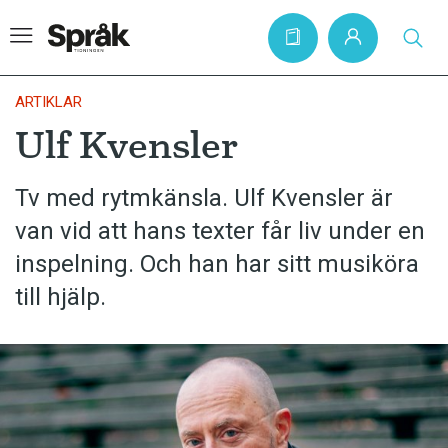
ARTIKLAR
Ulf Kvensler
Hem
Tv med rytmkänsla. Ulf Kvensler är
Artiklar
van vid att hans texter får liv under en
Krönikor
inspelning. Och han har sitt musiköra
Språkfrågor
till hjälp.
Skrivtips
Bokrecensioner
Kviss
Podden