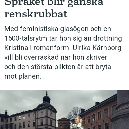
Språket blir ganska
visst håll, men vänder sedan tvärt åt ett annat. Och
renskrubbat
kungen av detta är ju Groucho Marx. ’Detta är mina
principer. Gillar du inte dem, så har jag andra’ är en
favorit. En annan kommer från serien Frasier:
Med feministiska glasögon och en
’Spontaneity has its time and its place.’”
1600-talsrytm tar hon sig an drottning
Kristina i romanform. Ulrika Kärnborg
vill bli överraskad när hon skriver –
och den största plikten är att bryta
mot planen.