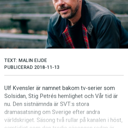
Anmäl till språkpolisen
Föreslå nyord
Annonsera
Prenumerera
Läs Språktidningen digitalt
Press
TEXT: MALIN EIJDE
PUBLICERAD 2018-11-13
Ulf Kvensler är namnet bakom tv-serier som
Solsidan, Stig Petrés hemlighet och Vår tid är
nu. Den sistnämnda är SVT:s stora
dramasatsning om Sverige efter andra
världskriget. Säsong två rullar på kanalen i höst,