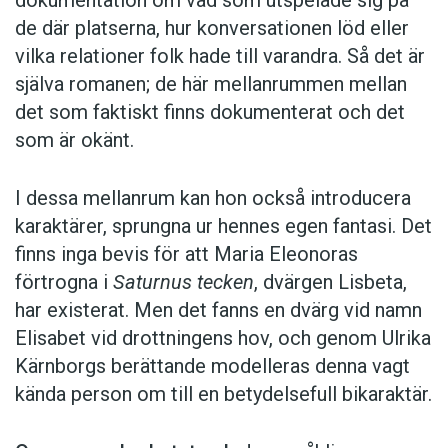
dokumentation om vad som utspelade sig på
de där platserna, hur konversationen löd eller
vilka relationer folk hade till varandra. Så det är
själva romanen; de här mellanrummen mellan
det som faktiskt finns dokumenterat och det
som är okänt.
I dessa mellanrum kan hon också introducera
karaktärer, sprungna ur hennes egen fantasi. Det
finns inga bevis för att Maria Eleonoras
förtrogna i
Saturnus tecken
, dvärgen Lisbeta,
har existerat. Men det fanns en dvärg vid namn
Elisabet vid drottningens hov, och genom Ulrika
Kärnborgs berättande modelleras denna vagt
kända person om till en betydelsefull bikaraktär.