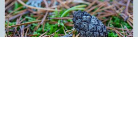
Kotten får inte tummen upp av ­
myndigheten
ARTIKLAR
Kotten är inte ett lämpligt förnamn. Det anser Skatte­verket som
i ett beslut säger nej till ett föräldra­par i Ljusdal som ville ge
nykomlingen i familjen Kotten som andranamn. Enligt
myndigheten skulle namnet kunna leda till obehag för bäraren.
Kotten anses heller inte vara förenligt med svenskt namnskick
bland annat eftersom det rör sig om den bestämda formen av