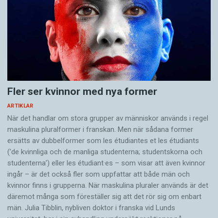
Fler ser kvinnor med nya former
ARTIKLAR
När det handlar om stora grupper av människor används i regel
maskulina pluralformer i franskan. Men när sådana ­former
ersätts av dubbel­former som les étudiantes et les étudiants
(’de kvinnliga och de manliga studenterna; studentskorna och
studenterna’) eller les étudiant·es – som visar att även kvinnor
ingår – är det också fler som uppfattar att både män och
kvinnor finns i grupperna. När maskulina pluraler används är det
där­emot många som föreställer sig att det rör sig om enbart
män. Julia Tibblin, nybliven doktor i franska vid Lunds