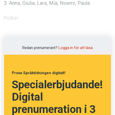
Anmäl till språkpolisen
3. Anna, Giulia, Lara, Mia, Noemi, Paula
Föreslå nyord
Pojkar
Annonsera
1. Elias
Prenumerera
2. Leo , Liam, Matteo, Samuel
3. Fabian, Gabriel, Leon, Luis, Noel, Raphael
Läs Språktidningen digitalt
Redan prenumerant?
Logga in för att läsa
Press
Prova Språktidningen digitalt!
Specialerbjudande!
Digital
prenumeration i 3