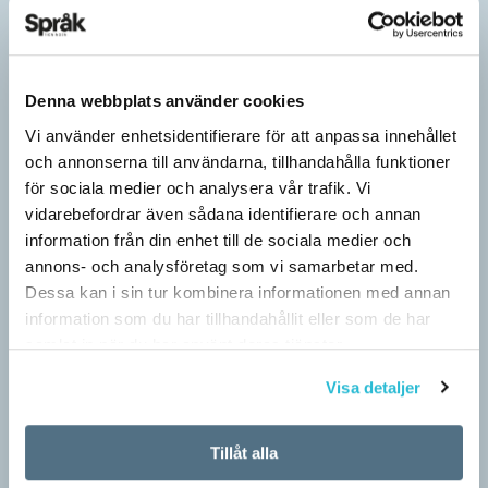
maskulina pluralformer i franskan. Men när sådana ­former
ersätts av dubbel­former som les étudiantes…
Denna webbplats använder cookies
Vi använder enhetsidentifierare för att anpassa innehållet
och annonserna till användarna, tillhandahålla funktioner
för sociala medier och analysera vår trafik. Vi
vidarebefordrar även sådana identifierare och annan
information från din enhet till de sociala medier och
annons- och analysföretag som vi samarbetar med.
Dessa kan i sin tur kombinera informationen med annan
information som du har tillhandahållit eller som de har
samlat in när du har använt deras tjänster.
Pronomen avslöjar vem som ska tala
Visa detaljer
ARTIKLAR
Vid två års ålder har barn begränsad förståelse för
Tillåt alla
meningsstruktur. Ändå har tvååringar lärt sig grunderna
i turtagning i samtal. Förmågan utvecklas ytterligare i takt med…