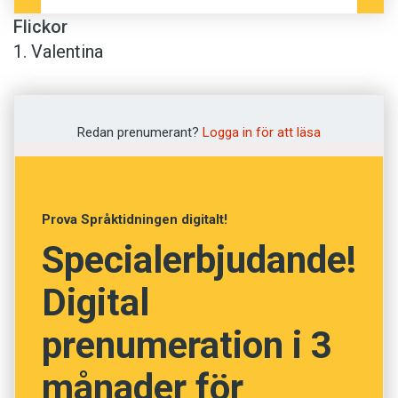
Flickor
1. Valentina
2. Nina
3. Anna, Giulia, Lara, Mia, Noemi, Paula
Redan prenumerant?
Logga in för att läsa
Pojkar
1. Elias
2. Leo , Liam, Matteo, Samuel
Prova Språktidningen digitalt!
3. Fabian, Gabriel, Leon, Luis, Noel, Raphael
Specialerbjudande!
Digital
prenumeration i 3
månader för