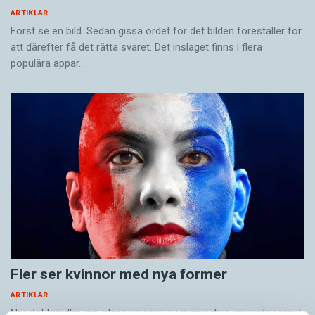
ARTIKLAR
Först se en bild. Sedan gissa ordet för det bilden föreställer för
att därefter få det rätta svaret. Det inslaget finns i flera
populära appar…
Fler ser kvinnor med nya former
ARTIKLAR
När det handlar om stora grupper av människor används i regel