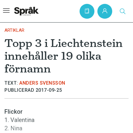
ARTIKLAR
Topp 3 i Liechtenstein
Hem
innehåller 19 olika
Artiklar
förnamn
Krönikor
Språkfrågor
TEXT:
ANDERS SVENSSON
PUBLICERAD 2017-09-25
Skrivtips
Bokrecensioner
Flickor
Kviss
1. Valentina
Podden
2. Nina