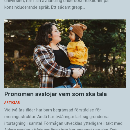
universitet, har i sin avhandling undersökt reaktioner på
könsinkluderande språk. Ett sådant grepp…
Pronomen avslöjar vem som ska tala
ARTIKLAR
Vid två års ålder har barn begränsad förståelse för
meningsstruktur. Ändå har tvååringar lärt sig grunderna
i turtagning i samtal. Förmågan utvecklas ytterligare i takt med
åldern medan ettåringar ännu inte har snappat upp den. Det