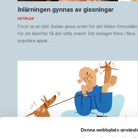
Inlärningen gynnas av gissningar
ARTIKLAR
Först se en bild. Sedan gissa ordet för det bilden föreställer
för att därefter få det rätta svaret. Det inslaget finns i flera
populära appar…
Denna webbplats använde
Hundfiskare vill få någon på kroken