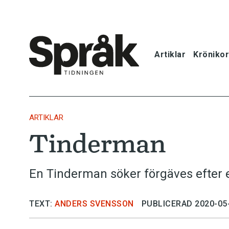
Artiklar
Krönikor
Hem
Artiklar
ARTIKLAR
Tinderman
Krönikor
Språkfrågor
En Tinderman söker förgäves efter 
Skrivtips
TEXT:
ANDERS SVENSSON
PUBLICERAD 2020-05
Bokrecensi