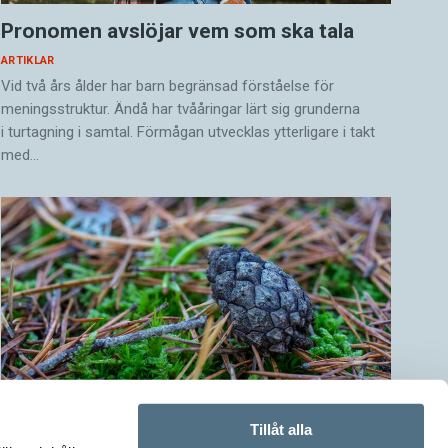
Pronomen avslöjar vem som ska tala
ARTIKLAR
Vid två års ålder har barn begränsad förståelse för
meningsstruktur. Ändå har tvååringar lärt sig grunderna
i turtagning i samtal. Förmågan utvecklas ytterligare i takt
med…
Tillåt alla
Kotten får inte tummen upp av ­