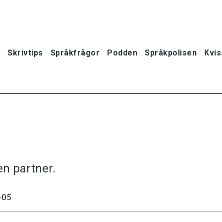
Skrivtips
Språkfrågor
Podden
Språkpolisen
Kvis
en partner.
-05
oner