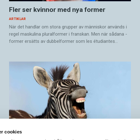
Fler ser kvinnor med nya former
ARTIKLAR
När det handlar om stora grupper av människor används i
regel maskulina pluralformer i franskan. Men när sådana ­
former ersätts av dubbel­former som les étudiantes…
r cookies
Därför är vi språkaktivister