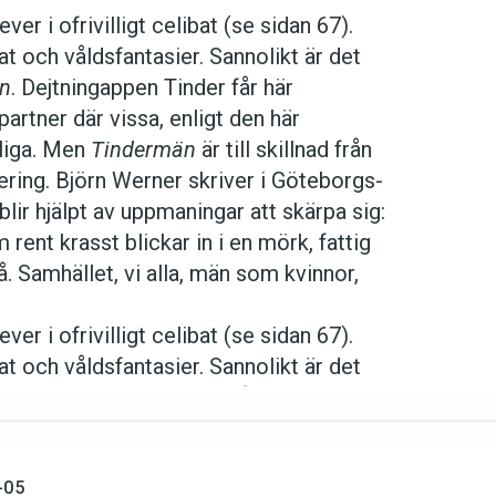
r i ofrivilligt celibat (se sidan 67).
 och våldsfantasier. Sannolikt är det
n
. Dejtningappen Tinder får här
artner där vissa, enligt den här
kliga. Men
Tindermän
är till skillnad från
språkpolisen
isering. Björn Werner skriver i Göteborgs-
lir hjälpt av uppmaningar att skärpa sig:
rd
rent krasst blickar in i en mörk, fattig
. Samhället, vi alla, män som kvinnor,
r i ofrivilligt celibat (se sidan 67).
a
 och våldsfantasier. Sannolikt är det
n
. Dejtningappen Tinder får här
dningen digitalt
artner där vissa, enligt den här
kliga. Men
Tindermän
är till skillnad från
isering. Björn Werner skriver i Göteborgs-
-05