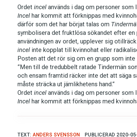
Ordet
incel
används i dag om personer som leve
Kviss
Incel
har kommit att förknippas med kvinnohat
därför som det har börjat talas om
Tindermä
Podden
symbolisera det fruktlösa sökandet efter en p
användningen av ordet, upplever sig otillräc
Anmäl till 
incel
inte kopplat till kvinnohat eller radikal
Posten att det rör sig om en grupp som inte b
Föreslå nyo
”Men till de tredubbelt ratade Tindermän som 
och ensam framtid räcker inte det att säga så
Annonsera
måste sträcka ut jämlikhetens hand.”
Ordet
incel
används i dag om personer som leve
Prenumerer
Incel
har kommit att förknippas med kvinnohat
därför som det har börjat talas om
Tindermä
Läs Språkti
symbolisera det fruktlösa sökandet efter en p
användningen av ordet, upplever sig otillräc
Press
incel
TEXT:
inte kopplat till kvinnohat eller radikal
ANDERS SVENSSON
PUBLICERAD 2020-05