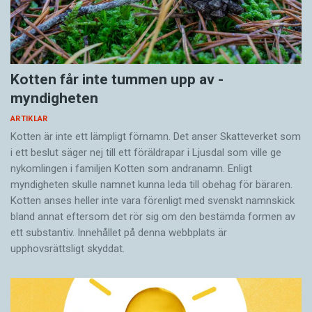
Kotten får inte tummen upp av ­
myndigheten
ARTIKLAR
Kotten är inte ett lämpligt förnamn. Det anser Skatte­verket som
i ett beslut säger nej till ett föräldra­par i Ljusdal som ville ge
nykomlingen i familjen Kotten som andranamn. Enligt
myndigheten skulle namnet kunna leda till obehag för bäraren.
Kotten anses heller inte vara förenligt med svenskt namnskick
bland annat eftersom det rör sig om den bestämda formen av
ett substantiv. Innehållet på denna webbplats är
upphovsrättsligt skyddat.