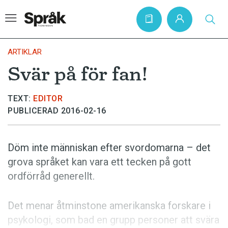
ARTIKLAR
Svär på för fan!
Hem
TEXT:
EDITOR
Artiklar
PUBLICERAD 2016-02-16
Krönikor
Språkfrågor
Döm inte människan efter svordomarna – det
Skrivtips
grova språket kan vara ett tecken på gott
ordförråd generellt.
Bokrecensioner
Kviss
Det menar åtminstone amerikanska forskare i
Podden
psykologi, som bad en grupp personer att svära