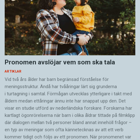
Pronomen avslöjar vem som ska tala
ARTIKLAR
Vid två års ålder har barn begränsad förståelse för
meningsstruktur. Ändå har tvååringar lärt sig grunderna
i turtagning i samtal. Förmågan utvecklas ytterligare i takt med
åldern medan ettåringar ännu inte har snappat upp den. Det
visar en studie utförd av nederländska forskare. Forskarna har
kartlagt ögonrörelserna när barn i olika åldrar tittade på filmklipp
där dialogen mellan två personer bland annat innehöll frågor –
en typ av meningar som ofta kännetecknas av att ett verb
kommer tidigt och följs av ett pronomen. När pronomenet var