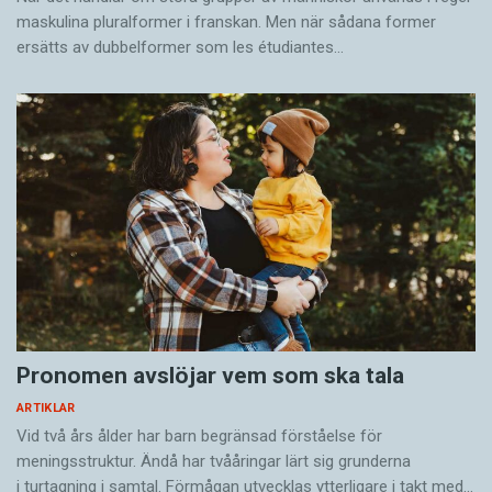
maskulina pluralformer i franskan. Men när sådana ­former
ersätts av dubbel­former som les étudiantes…
Pronomen avslöjar vem som ska tala
ARTIKLAR
Vid två års ålder har barn begränsad förståelse för
meningsstruktur. Ändå har tvååringar lärt sig grunderna
i turtagning i samtal. Förmågan utvecklas ytterligare i takt med…