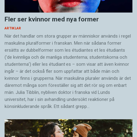
Fler ser kvinnor med nya former
ARTIKLAR
När det handlar om stora grupper av människor används i regel
maskulina pluralformer i franskan. Men när sådana ­former
ersätts av dubbel­former som les étudiantes et les étudiants
(’de kvinnliga och de manliga studenterna; studentskorna och
studenterna’) eller les étudiant·es – som visar att även kvinnor
ingår – är det också fler som uppfattar att både män och
kvinnor finns i grupperna. När maskulina pluraler används är det
där­emot många som föreställer sig att det rör sig om enbart
män. Julia Tibblin, nybliven doktor i franska vid Lunds
universitet, har i sin avhandling undersökt reaktioner på
könsinkluderande språk. Ett sådant grepp…