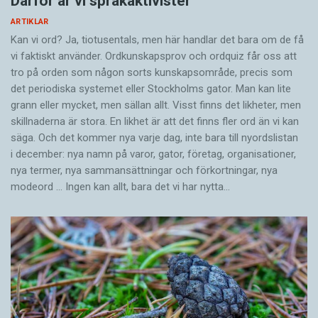
Därför är vi språkaktivister
ARTIKLAR
Kan vi ord? Ja, tiotusentals, men här handlar det bara om de få
vi faktiskt använder. Ordkunskapsprov och ordquiz får oss att
tro på orden som någon sorts kunskapsområde, precis som
det periodiska systemet eller Stockholms gator. Man kan lite
grann eller mycket, men sällan allt. Visst finns det likheter, men
skillnaderna är stora. En likhet är att det finns fler ord än vi kan
säga. Och det kommer nya varje dag, inte bara till nyordslistan
i december: nya namn på varor, gator, företag, organisationer,
nya termer, nya samman­sättningar och förkortningar, nya
modeord … Ingen kan allt, bara det vi har nytta…