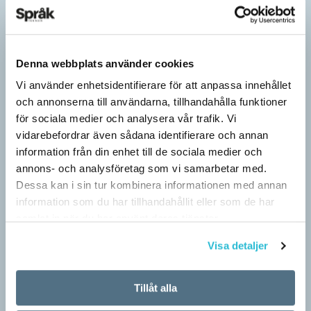
Denna webbplats använder cookies
Vi använder enhetsidentifierare för att anpassa innehållet
och annonserna till användarna, tillhandahålla funktioner
för sociala medier och analysera vår trafik. Vi
vidarebefordrar även sådana identifierare och annan
information från din enhet till de sociala medier och
annons- och analysföretag som vi samarbetar med.
Därför är vi språkaktivister
Dessa kan i sin tur kombinera informationen med annan
ARTIKLAR
information som du har tillhandahållit eller som de har
Kan vi ord? Ja, tiotusentals, men här handlar det bara om de få
samlat in när du har använt deras tjänster.
vi faktiskt använder. Ordkunskapsprov och ordquiz får oss att
tro på orden…
Visa detaljer
Tillåt alla