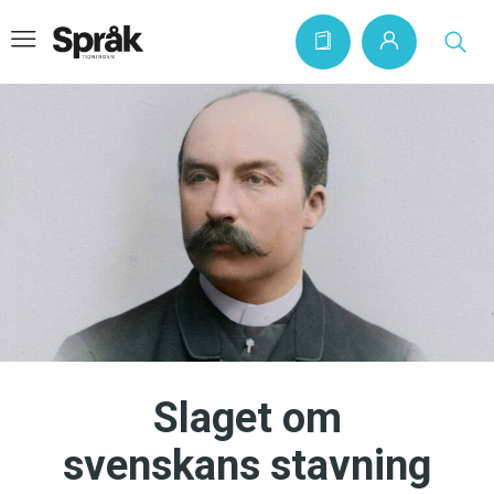
Hem
Artiklar
Krönikor
Språkfrågor
Skrivtips
Bokrecensioner
Slaget om
Kviss
svenskans stavning
Podden