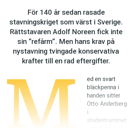
Anmäl till språkpolisen
För 140 år sedan rasade
Föreslå nyord
stavningskriget som värst i Sverige.
Annonsera
Rättstavaren Adolf Noreen fick inte
Prenumerera
sin ”refårm”. Men hans krav på
Läs Språktidningen digitalt
nystavning tvingade konservativa
Press
M
krafter till en rad eftergifter.
ed en svart
bläckpenna i
handen sitter
Otto Ander­berg
i
studentrummet
vid AF-borgen i