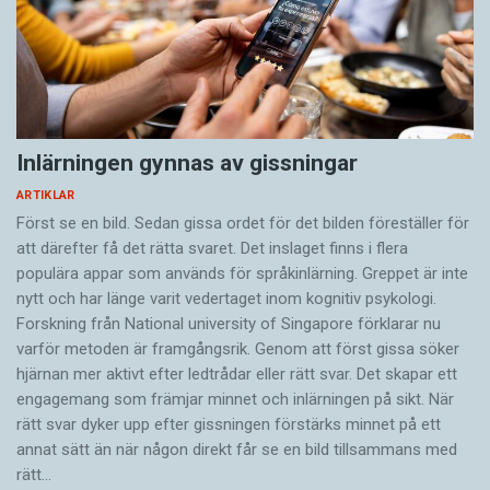
Inlärningen gynnas av gissningar
ARTIKLAR
Först se en bild. Sedan gissa ordet för det bilden föreställer för
att därefter få det rätta svaret. Det inslaget finns i flera
populära appar som används för språkinlärning. Greppet är inte
nytt och har länge varit vedertaget inom kognitiv psykologi.
Forskning från National university of Singa­pore förklarar nu
varför metoden är framgångsrik. Genom att först gissa ­söker
hjärnan mer aktivt ­efter ledtrådar eller rätt svar. Det skapar ett
engagemang som främjar minnet och inlärningen på sikt. När
rätt svar dyker upp efter gissningen förstärks minnet på ett
annat sätt än när någon direkt får se en bild tillsammans med
rätt…