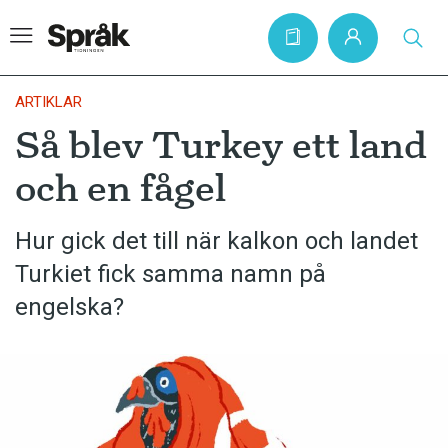
ARTIKLAR
Så blev Turkey ett land
Hem
och en fågel
Artiklar
Krönikor
Hur gick det till när kalkon och landet
Turkiet fick samma namn på
Språkfrågor
engelska?
Skrivtips
Bokrecensioner
Kviss
Podden