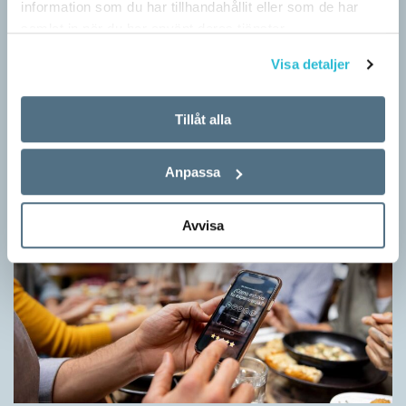
information som du har tillhandahållit eller som de har
samlat in när du har använt deras tjänster.
Mer fokus på engelsk litteratur
Visa detaljer
ARTIKLAR
Bara mycket skickliga författare och översättare ­kommer att
överleva AI-omställningen. Alla som kan beskrivas som
Tillåt alla
medelmåttor kommer att ersättas av maskiner. Det visar en
rapport…
Anpassa
Avvisa