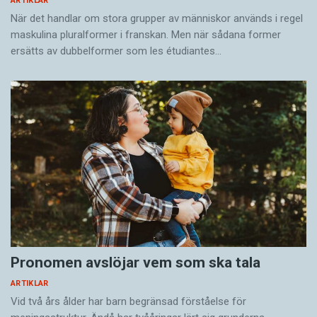
ARTIKLAR
När det handlar om stora grupper av människor används i regel
maskulina pluralformer i franskan. Men när sådana ­former
ersätts av dubbel­former som les étudiantes…
Pronomen avslöjar vem som ska tala
ARTIKLAR
Vid två års ålder har barn begränsad förståelse för