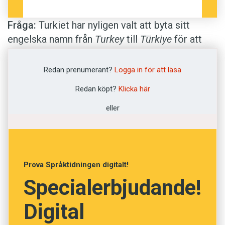
Fråga:
Turkiet har nyligen valt att byta sitt
engelska namn från
Turkey
till
Türkiye
för att
det tidigare namnet stavas och uttalas likadant
som det engelska ordet för kalkon. Hur
Redan prenumerant?
Logga in för att läsa
kommer det sig att namnen är desamma på
Redan köpt?
Klicka här
engelska?
eller
Åke
Svar:
Det gamla namnet på landet,
Turkey
,
Prova Språktidningen digitalt!
kommer från namnet på folkgruppen som bor i
Specialerbjudande!
området:
Turks
. Ursprunget är oklart, men
varianter av det är brett använda i olika språk
Digital
(till exempel
turco
på spanska och italienska;
turk
på arabiska och persiska). Ordet för kalkon