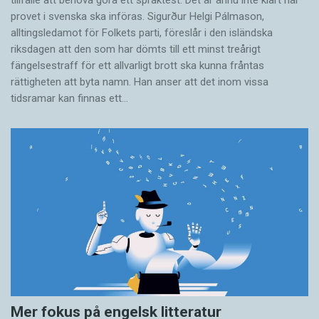
tillfälle att behöva göra ett språktest. Det är ännu inte klart när
provet i svenska ska införas. Sigurður Helgi Pálmason,
alltingsledamot för Folkets parti, föreslår i den isländska
riksdagen att den som har dömts till ett minst treårigt
fängelsestraff för ett allvarligt brott ska kunna fråntas
rättigheten att byta namn. Han anser att det inom vissa
tidsramar kan finnas ett…
Mer fokus på engelsk litteratur