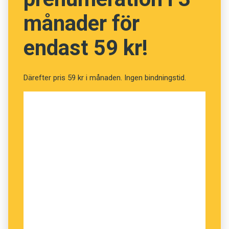
förkortade formen
turkey
och det namnet lever
månader för
kvar i engelskan.
endast 59 kr!
Läs mer:
Från Turkey till Türkiye
Därefter pris 59 kr i månaden. Ingen bindningstid.