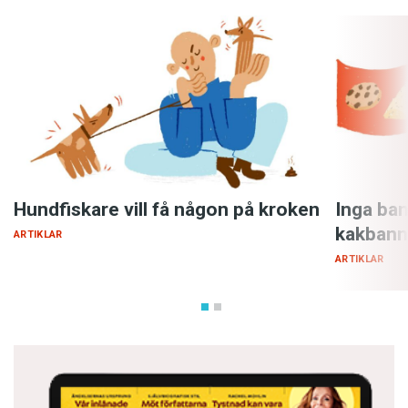
Hundfiskare vill få någon på kroken
Inga ban
kakbann
ARTIKLAR
ARTIKLAR