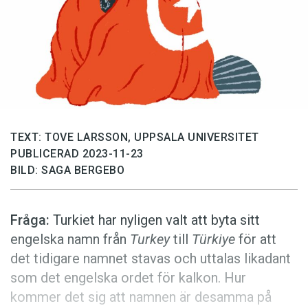
Anmäl till språkpolisen
Föreslå nyord
Annonsera
Prenumerera
Läs Språktidningen digitalt
Press
TEXT: TOVE LARSSON, UPPSALA UNIVERSITET
PUBLICERAD 2023-11-23
BILD: SAGA BERGEBO
Fråga:
Turkiet har nyligen valt att byta sitt
engelska namn från
Turkey
till
Türkiye
för att
det tidigare namnet stavas och uttalas likadant
som det engelska ordet för kalkon. Hur
kommer det sig att namnen är desamma på