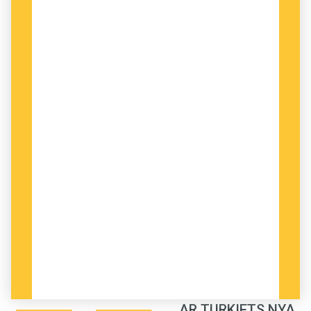
Recep Tayyip Erdoğan har uppmanat utländska ledare
att säga
Türkiye
. Såväl nuvarande statsministern Ulf
Kristersson som företrädaren Magdalena Andersson
följde hans önskan.
I ALLA BRITTISKA
kolonier favoriserade
administratörerna vissa inhemska etniska
grupper. De som var villiga att lära sig engelska
AR TURKIETS NYA
och konvertera till kristendomen gynnades. I