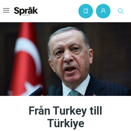
Hem
Artiklar
Krönikor
Språkfrågor
Skrivtips
Bokrecensioner
Från Turkey till
Kviss
Türkiye
Podden