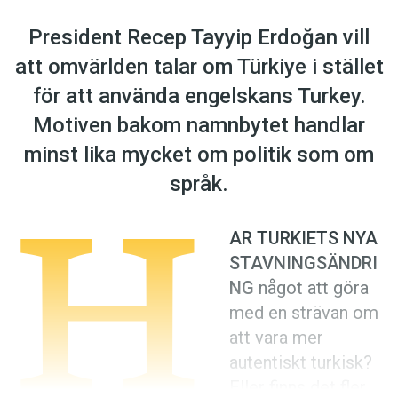
Anmäl till språkpolisen
President Recep Tayyip Erdoğan vill
Föreslå nyord
att omvärlden talar om Türkiye i stället
Annonsera
för att använda engelskans Turkey.
Prenumerera
Motiven bakom namnbytet handlar
Läs Språktidningen digitalt
minst lika mycket om politik som om
Press
H
språk.
AR TURKIETS NYA
STAVNINGSÄNDRI
NG
något att göra
med en strävan om
att vara mer
autentiskt turkisk?
Eller finns det fler