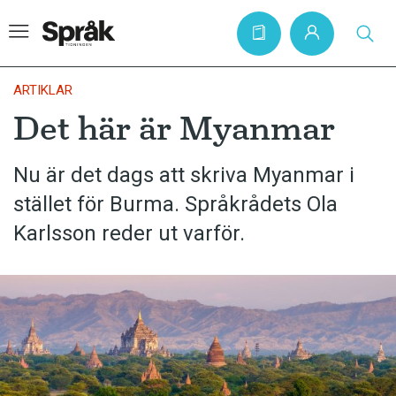
ARTIKLAR
Det här är Myanmar
Hem
Nu är det dags att skriva Myanmar i
Artiklar
stället för Burma. Språkrådets Ola
Krönikor
Karlsson reder ut varför.
Språkfrågor
Skrivtips
Bokrecensioner
Kviss
Podden