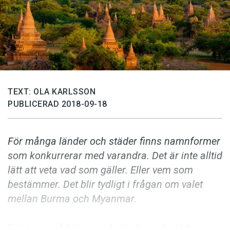
Anmäl till språkpolisen
Föreslå nyord
Annonsera
Prenumerera
Läs Språktidningen digitalt
TEXT: OLA KARLSSON
Press
PUBLICERAD 2018-09-18
För många länder och städer finns namnformer
som konkurrerar med varandra. Det är inte alltid
lätt att veta vad som gäller. Eller vem som
bestämmer. Det blir tydligt i frågan om valet
mellan Burma och Myanmar.
För namn på främmande länder och städer